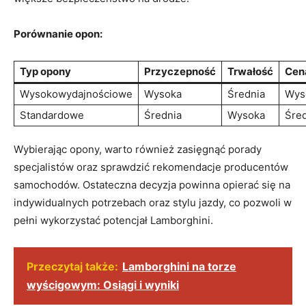
Porównanie opon:
Typ opony
Przyczepność
Trwałość
Cen
Wysokowydajnościowe
Wysoka
Średnia
Wys
Standardowe
Średnia
Wysoka
Śre
Wybierając opony, warto również zasięgnąć porady
specjalistów oraz sprawdzić rekomendacje producentów
samochodów. Ostateczna decyzja powinna opierać się na
indywidualnych potrzebach oraz stylu jazdy, co pozwoli w
pełni wykorzystać potencjał Lamborghini.
Przeczytaj także:
Lamborghini na torze
wyścigowym: Osiągi i wyniki