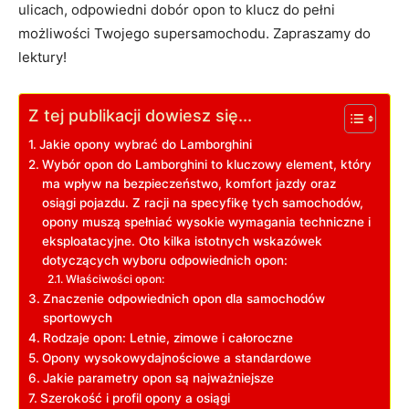
ulicach, odpowiedni dobór opon to klucz do pełni
możliwości Twojego supersamochodu. Zapraszamy do
lektury!
Z tej publikacji dowiesz się...
Jakie opony wybrać do Lamborghini
Wybór opon do Lamborghini to kluczowy element, który
ma wpływ na bezpieczeństwo, komfort jazdy oraz
osiągi pojazdu. Z racji na specyfikę tych samochodów,
opony muszą spełniać wysokie wymagania techniczne i
eksploatacyjne. Oto kilka istotnych wskazówek
dotyczących wyboru odpowiednich opon:
Właściwości opon:
Znaczenie odpowiednich opon dla samochodów
sportowych
Rodzaje opon: Letnie, zimowe i całoroczne
Opony wysokowydajnościowe a standardowe
Jakie parametry opon są najważniejsze
Szerokość i profil opony a osiągi