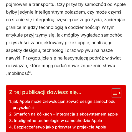
pojmowanie transportu. Czy przyszły samochód od Apple
byłby jedynie inteligentnym pojazdem, czy może czymś,
co stanie się integralną częścią naszego życia, zacierając
granice między technologią a codziennością? W tym
artykule przyjrzymy się, jak mógłby wyglądać samochód
przyszłości zaprojektowany przez apple, analizując
aspekty designu, technologii oraz wpływu na nasze
nawyki. Przygotujcie się na fascynującą podróż w świat
rozwiązań, które mogą nadać nowe znaczenie słowu
„mobilność”.
Z tej publikacji dowiesz się...
jak Apple może zrewolucjonizować design samochodu
przyszłości
Smarfon na kółkach – integracja z ekosystemem apple
Inteligentne technologie w samochodzie Apple
Bezpieczeństwo jako priorytet w projekcie Apple