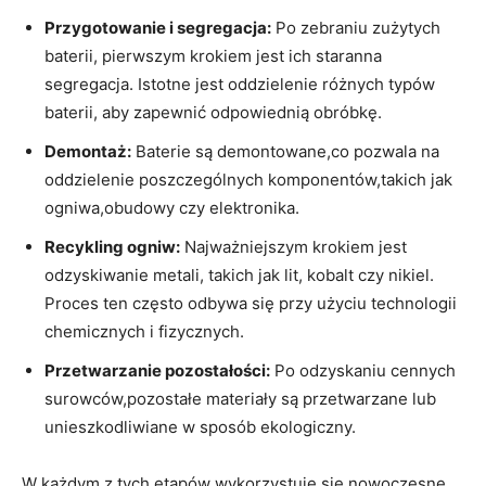
Przygotowanie i segregacja:
Po zebraniu zużytych
baterii, pierwszym krokiem jest ich staranna
segregacja. Istotne jest oddzielenie ⁤różnych typów
baterii, aby zapewnić odpowiednią obróbkę.
Demontaż:
Baterie są demontowane,co pozwala na
oddzielenie poszczególnych komponentów,takich jak
ogniwa,obudowy czy elektronika.
Recykling⁤ ogniw:
Najważniejszym krokiem‍ jest
odzyskiwanie metali, takich jak ⁢lit, kobalt⁤ czy nikiel.​
Proces ten często odbywa się ⁤przy użyciu technologii
chemicznych i fizycznych.
Przetwarzanie⁣ pozostałości:
Po odzyskaniu cennych
surowców,pozostałe materiały są przetwarzane lub
⁢unieszkodliwiane w sposób‍ ekologiczny.
W każdym​ z tych etapów wykorzystuje⁤ się nowoczesne