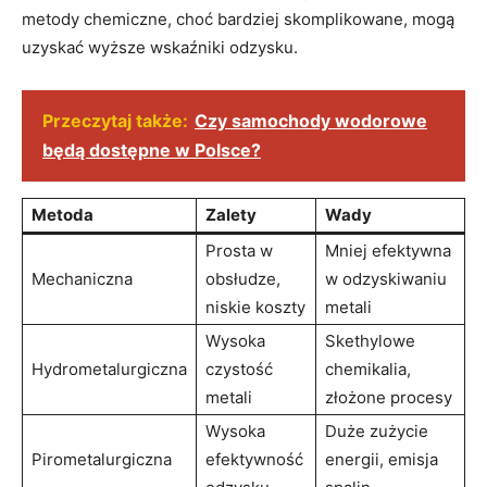
metody chemiczne, choć bardziej skomplikowane, mogą‌
uzyskać wyższe wskaźniki odzysku.
Przeczytaj także:
Czy samochody wodorowe
będą dostępne w Polsce?
Metoda
Zalety
Wady
Prosta w
Mniej efektywna
Mechaniczna
obsłudze,
w odzyskiwaniu
niskie koszty
metali
Wysoka
Skethylowe
Hydrometalurgiczna
czystość
chemikalia,
metali
złożone procesy
Wysoka
Duże⁤ zużycie
Pirometalurgiczna
efektywność
energii, emisja