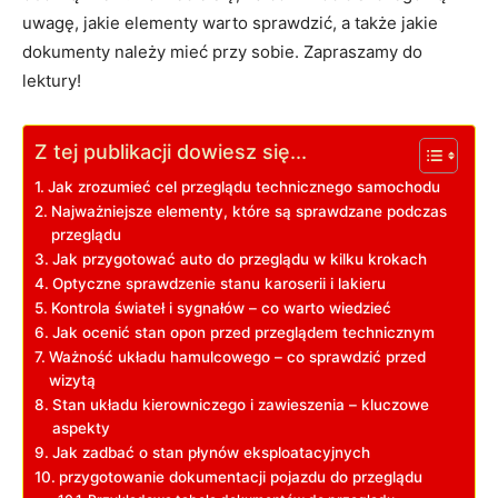
uwagę, jakie elementy warto sprawdzić, a także jakie
dokumenty należy mieć przy sobie. Zapraszamy do
lektury!
Z tej publikacji dowiesz się...
Jak zrozumieć cel przeglądu technicznego samochodu
Najważniejsze elementy, które są sprawdzane podczas
przeglądu
Jak przygotować auto do przeglądu w kilku krokach
Optyczne sprawdzenie stanu karoserii i lakieru
Kontrola świateł i sygnałów – co warto wiedzieć
Jak ocenić stan opon przed przeglądem technicznym
Ważność układu hamulcowego – co sprawdzić przed
wizytą
Stan układu kierowniczego i zawieszenia – kluczowe
aspekty
Jak zadbać o stan płynów eksploatacyjnych
przygotowanie dokumentacji pojazdu do przeglądu