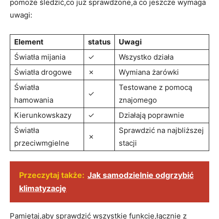
pomoże śledzić,co już sprawdzone,a co jeszcze wymaga
uwagi:
Element
status
Uwagi
Światła mijania
✓
Wszystko działa
Światła drogowe
✗
Wymiana żarówki
Światła
Testowane z pomocą
✓
hamowania
znajomego
Kierunkowskazy
✓
Działają poprawnie
Światła
Sprawdzić na najbliższej
✗
przeciwmgielne
stacji
Przeczytaj także:
Jak samodzielnie odgrzybić
klimatyzację
Pamiętaj,aby sprawdzić wszystkie funkcje,łącznie z