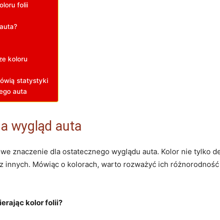
oru folii
 auta?
ze koloru
ówią statystyki
rego auta
na wygląd auta
e znaczenie dla ostatecznego wyglądu auta. Kolor nie tylko de
ez innych. Mówiąc o kolorach, warto rozważyć ich różnorodność
rając kolor folii?