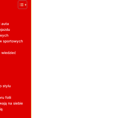
i auta
ojazdu
owych
ów sportowych
 wiedzieć
o stylu
u folii
wają na siebie
ią