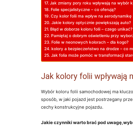
Jak zmiany pory roku wpływają na wybór kol
Folie specjalistyczne – co oferują?
Czy kolor folii ma wpływ na aerodynamikę
Jakie kolory optycznie powiększają auto?
Błąd w doborze koloru folii – czego unikać?
Pamiętaj o dobrym oświetleniu przy wybor
Folie w neonowych kolorach – dla kogo?
kolory a bezpieczeństwo na drodze – co m
Jak folia może pomóc w transformacji sta
Jak kolory folii wpływają 
Wybór koloru folii samochodowej ma kluczow
sposób, w jaki pojazd jest postrzegany prz
cechy konstrukcyjne pojazdu.
Jakie czynniki warto brać pod uwagę,wybie