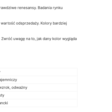
prawdziwe renesansy. Badania rynku
a wartość odsprzedaży. Kolory bardziej
Zwróć uwagę na to, jak dany kolor wygląda
y
ajemniczy
 wzrok, odważny
sty
ancki