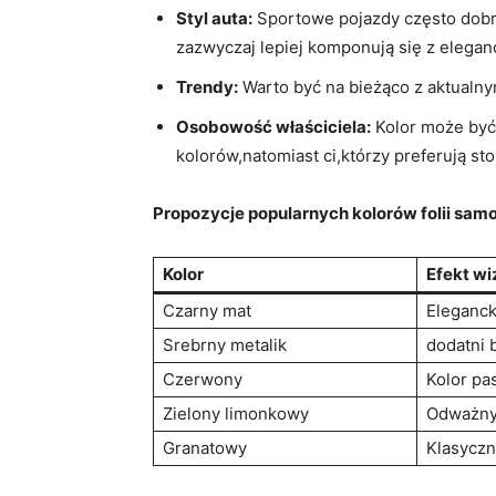
Styl auta:
Sportowe pojazdy często dobrz
zazwyczaj lepiej komponują się z eleganck
Trendy:
Warto być na bieżąco z aktualny
Osobowość właściciela:
Kolor może być
kolorów,natomiast ci,którzy preferują s
Propozycje popularnych kolorów folii sa
Kolor
Efekt wi
Czarny mat
Eleganck
Srebrny metalik
dodatni 
Czerwony
Kolor pa
Zielony limonkowy
Odważny 
Granatowy
Klasyczn