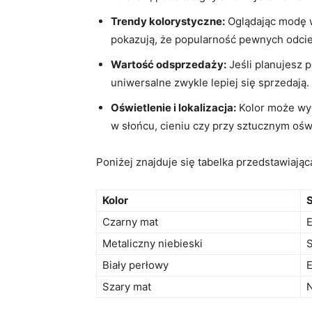
Trendy kolorystyczne:
Oglądając modę w
pokazują, że popularność pewnych odcie
Wartość odsprzedaży:
Jeśli planujesz p
uniwersalne zwykle lepiej się sprzedają.
Oświetlenie i lokalizacja:
Kolor może wyg
w słońcu, cieniu czy przy sztucznym ośw
Poniżej znajduje się tabelka przedstawiająca
Kolor
S
Czarny mat
E
Metaliczny niebieski
S
Biały perłowy
E
Szary mat