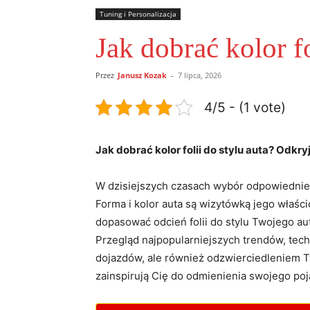
Tuning i Personalizacja
Jak dobrać kolor fo
Przez
Janusz Kozak
-
7 lipca, 2026
4/5 - (1 vote)
Jak dobrać kolor folii do stylu auta? Odkryj
W dzisiejszych czasach wybór odpowiedniego 
Forma i kolor auta są wizytówką jego właści
dopasować odcień folii do stylu Twojego a
Przegląd najpopularniejszych trendów, techn
dojazdów, ale również odzwierciedleniem Tw
zainspirują Cię do odmienienia swojego poj