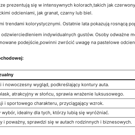
e prezentują się w intensywnych kolorach,takich jak czerwony 
imi odcieniami, jak granat, czarny lub biel.
mi trendami kolorystycznymi. Ostatnie lata pokazują rosnącą p
 odzwierciedleniem indywidualnych gustów. Osoby odważne mo
tonowane podejście,powinni zwrócić uwagę na pastelowe odcien
mochodowej:
zualny
i i nowoczesny wygląd, podkreślający kontury auta.
blask, atrakcyjny w słońcu, sprawia wrażenie luksusowego.
sji i sportowego charakteru, przyciągający wzrok.
wybór, idealny dla tych, którzy lubią się wyróżniać.
y i poważny, sprawdzi się w autach rodzinnych i biznesowych.