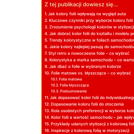
Z tej publikacji dowiesz się...
Jak kolory folii wpływają na wygląd auta
Kluczowe czynniki przy wyborze koloru folii
Zrozumienie psychologii kolorów w stylizacj
Jak dobrać kolor folii do kształtu i modelu p
Trendy kolorystyczne w foliach samochod
Jakie kolory najlepiej pasują do samochod
Styl retro a nowoczesne folie – co wybrać
Kolorystyka a marka samochodu – co warto
Jak dbać o folie w wybranym kolorze
Folie matowe vs. błyszczące – co wybrać
Folia matowa
Folia błyszcząca
Podsumowanie
Jak dopasować kolor folii do indywidualneg
Dopasowanie koloru folii do otoczenia
Rola osobistych preferencji w wyborze kolor
Kolor folii a wartość samochodu – jak wpły
Przykłady udanych stylizacji z kolorową fol
Inspiracje z kolorową folią w motoryzacji