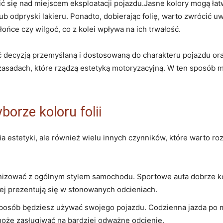
wić się nad miejscem eksploatacji pojazdu.Jasne kolory mogą ła
b odpryski lakieru. Ponadto, dobierając folię, warto zwrócić 
ońce czy wilgoć, co z kolei wpływa na ich trwałość.
yć decyzją przemyślaną i dostosowaną do charakteru pojazdu ora
asadach, które rządzą estetyką motoryzacyjną. W ten sposób m
borze koloru folii
stia estetyki, ale również wielu innych czynników, które warto r
onizować z ogólnym stylem samochodu. Sportowe auta dobrze ko
ej prezentują się w stonowanych odcieniach.
sposób będziesz używać swojego pojazdu. Codzienna jazda po 
oże zasługiwać na bardziej odważne odcienie.