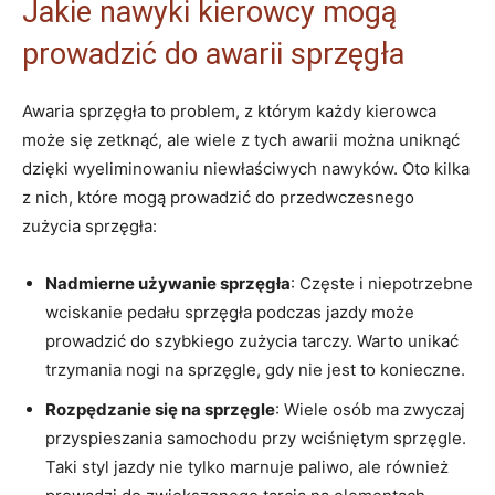
Jakie ⁣nawyki kierowcy mogą
prowadzić do awarii sprzęgła
Awaria sprzęgła to problem, z którym każdy kierowca​
może ⁣się ​zetknąć, ale wiele z tych awarii można‍ uniknąć⁣
dzięki wyeliminowaniu niewłaściwych nawyków. Oto kilka
⁢z nich, które mogą prowadzić‍ do przedwczesnego
zużycia sprzęgła:
Nadmierne ⁤używanie sprzęgła
: Częste‌ i niepotrzebne
⁣wciskanie pedału sprzęgła podczas jazdy może
prowadzić⁤ do szybkiego zużycia tarczy.⁣ Warto unikać
trzymania nogi⁢ na ‌sprzęgle, gdy​ nie jest to konieczne.
Rozpędzanie⁢ się na sprzęgle
: Wiele osób⁣ ma zwyczaj
przyspieszania samochodu przy wciśniętym sprzęgle.
Taki styl jazdy ⁤nie tylko marnuje paliwo, ale również