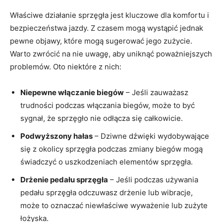
Właściwe działanie sprzęgła‍ jest kluczowe dla komfortu i
bezpieczeństwa​ jazdy. Z czasem mogą ‌wystąpić jednak
⁢pewne objawy,⁢ które mogą sugerować jego zużycie.​
Warto zwrócić na nie uwagę,‌ aby uniknąć poważniejszych
problemów. Oto niektóre z‍ nich:
Niepewne⁤ włączanie biegów
– ⁤Jeśli zauważasz
trudności podczas włączania‌ biegów, może‌ to być⁣
sygnał, że‌ sprzęgło nie odłącza się ⁢całkowicie.
Podwyższony hałas
– Dziwne ‍dźwięki ⁣wydobywające
się z okolicy ⁤sprzęgła⁢ podczas zmiany biegów mogą
‍świadczyć o uszkodzeniach elementów sprzęgła.
Drżenie pedału ‌sprzęgła
– Jeśli⁢ podczas ⁤używania
‍pedału sprzęgła​ odczuwasz drżenie lub wibracje,
może to oznaczać niewłaściwe wyważenie lub zużyte
łożyska.