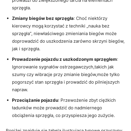
prowadzi do zwiększonego tarcia na ⁢elementach​
sprzęgła.
Zmiany biegów​ bez sprzęgła
: Choć niektórzy
kierowcy⁣ mogą⁤ korzystać z⁢ techniki „nauka bez
sprzęgła”,‌ niewłaściwego zmieniania biegów może⁤
doprowadzić do uszkodzenia ⁣zarówno skrzyni⁤ biegów,
jak i sprzęgła.
Prowadzenie pojazdu z uszkodzonym sprzęgłem
:
Ignorowanie⁣ sygnałów ostrzegawczych,takich jak⁢
szumy czy wibracje przy zmianie biegów,może tylko⁣
pogorszyć ​stan sprzęgła i prowadzić do pilniejszych ​
napraw.
Przeciążanie pojazdu
:‍ Przewożenie zbyt ciężkich
⁢ładunków może prowadzić do nadmiernego
obciążenia sprzęgła, co ⁤przyspiesza jego zużycie.
Poniżej ⁤znajduje się tabela ilustrująca typowe przyczyny‍