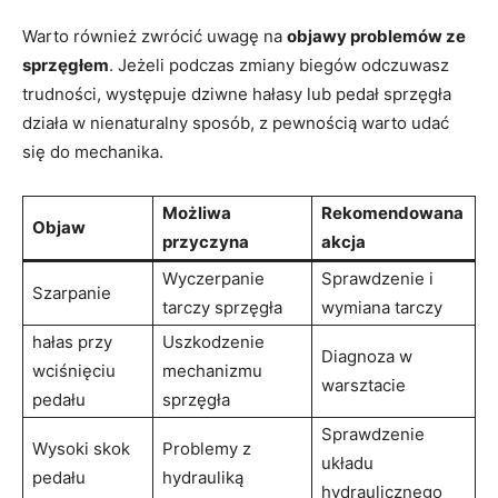
Warto również zwrócić uwagę na⁢
objawy problemów ze
sprzęgłem
. Jeżeli podczas zmiany biegów odczuwasz
trudności,⁢ występuje dziwne hałasy lub pedał sprzęgła
działa w nienaturalny sposób, z pewnością warto‍ udać ​
się do mechanika.
Możliwa ​
Rekomendowana
Objaw
przyczyna
akcja
Wyczerpanie ​
Sprawdzenie i⁢
Szarpanie
tarczy sprzęgła
wymiana tarczy
hałas ⁣przy​
Uszkodzenie
Diagnoza w
wciśnięciu
mechanizmu
warsztacie
pedału
‌sprzęgła
Sprawdzenie
Wysoki ‍skok
Problemy z​
układu
pedału
hydrauliką
hydraulicznego