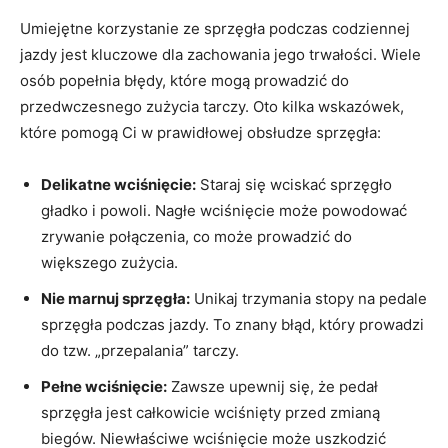
Umiejętne⁤ korzystanie ze sprzęgła podczas‌ codziennej​
jazdy⁢ jest kluczowe dla zachowania jego trwałości. Wiele
osób popełnia błędy, które mogą prowadzić do
przedwczesnego zużycia‍ tarczy. Oto kilka wskazówek,
które pomogą Ci w prawidłowej obsłudze sprzęgła:
Delikatne‌ wciśnięcie:
Staraj ⁣się wciskać sprzęgło​
gładko i‌ powoli.⁢ Nagłe‍ wciśnięcie może powodować
zrywanie‌ połączenia, co może‍ prowadzić do‌
większego zużycia.
Nie‌ marnuj ​sprzęgła:
Unikaj trzymania⁢ stopy⁢ na pedale
⁤sprzęgła ‌podczas jazdy. To znany błąd, który ‌prowadzi
do⁢ tzw. „przepalania” tarczy.
Pełne wciśnięcie:
Zawsze upewnij się, że pedał
sprzęgła ​jest całkowicie wciśnięty ⁢przed zmianą
biegów. Niewłaściwe wciśnięcie może uszkodzić