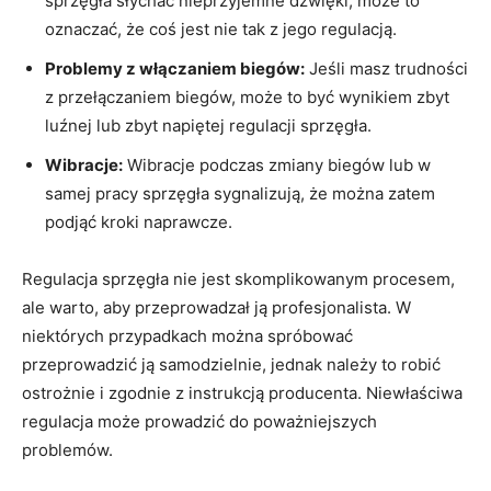
sprzęgła​ słychać nieprzyjemne⁣ dźwięki, może⁢ to
oznaczać, że⁢ coś jest nie tak z jego regulacją.
Problemy z włączaniem ​biegów:
Jeśli masz ⁢trudności
z przełączaniem⁣ biegów, może to być wynikiem zbyt
luźnej lub zbyt napiętej regulacji sprzęgła.
Wibracje:
Wibracje podczas⁢ zmiany biegów lub w
samej pracy ‍sprzęgła sygnalizują, ‍że ⁢można zatem
podjąć kroki naprawcze.
Regulacja sprzęgła nie⁣ jest‍ skomplikowanym ‍procesem,
ale warto,⁤ aby⁣ przeprowadzał ją profesjonalista. W
niektórych przypadkach​ można‍ spróbować
przeprowadzić ⁤ją​ samodzielnie, ⁢jednak ⁢należy to robić
ostrożnie i zgodnie z⁣ instrukcją producenta. Niewłaściwa
regulacja może prowadzić do poważniejszych
problemów.