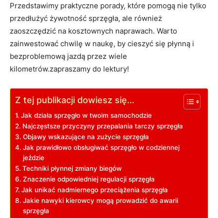
Przedstawimy praktyczne porady,⁣ które pomogą nie‌ tylko
przedłużyć ‍żywotność ⁣sprzęgła, ale również
zaoszczędzić na kosztownych⁤ naprawach. Warto
zainwestować ‍chwilę w naukę,​ by cieszyć ⁤się‌ płynną i
bezproblemową jazdą przez ⁢wiele
kilometrów.zapraszamy do lektury!
Z tej publikacji dowiesz się...
Jak działa sprzęgło w twoim samochodzie
Najczęstsze⁢ przyczyny przepalania tarczy sprzęgła
Objawy wskazujące na⁣ zużycie sprzęgła
Jak prawidłowo obsługiwać sprzęgło w‍ codziennej
jeździe
Techniki⁤ płynnej zmiany biegów
Znaczenie odpowiedniej regulacji sprzęgła
Jak ⁤unikać nadmiernego przeciążenia sprzęgła
Jakie ⁣nawyki kierowcy mogą prowadzić do awarii
sprzęgła