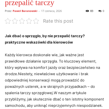
przepalić tarczy
Przez
Paweł Baranowski
-
17 czerwca, 2026
83
0
Rate this post
Jak dbać o sprzęgło, ⁣by nie przepalić tarczy?
praktyczne wskazówki dla kierowców
Każdy kierowca doskonale⁣ wie, jak ważne jest
prawidłowe działanie sprzęgła. To kluczowy ⁢element,
który wpływa na komfort jazdy oraz bezpieczeństwo na
drodze.Niestety, niewłaściwe ⁣użytkowanie ⁢i brak
odpowiedniej konserwacji⁢ mogą prowadzić do
poważnych usterek, ⁣a⁢ w skrajnych przypadkach – do‌
spalenia tarczy sprzęgłowej.W naszym ⁣artykule
przybliżymy, jak skutecznie dbać o ten istotny komponent
samochodu,‌ aby uniknąć nieprzyjemnych niespodzianek.