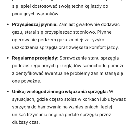
się lepiej dostosować swoją technikę jazdy ‍do
panujących warunków.
Przyspieszaj‌ płynnie:
Zamiast gwałtownie dodawać
gazu, staraj się przyspieszać ⁤stopniowo. Płynne ​
operowanie pedałem gazu zmniejsza ryzyko⁢
uszkodzenia sprzęgła ⁤oraz ‌zwiększa komfort jazdy.
Regularne przeglądy:
⁢Sprawdzenie stanu sprzęgła
podczas⁣ regularnych przeglądów samochodu pomoże
zidentyfikować ewentualne problemy ​zanim staną się
one poważne.
Unikaj wielogodzinnego włączania sprzęgła:
⁣W
sytuacjach, gdzie często stoisz ⁤w korkach lub używasz
sprzęgła ​do⁤ hamowania ‍na wzniesieniach, lepiej
unikać trzymania nogi ‌na‍ pedale ⁤sprzęgła przez
‍dłuższy czas.