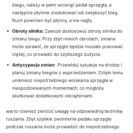
biegu, należy w pełni wcisnąć pedał⁤ sprzęgła, a
‍następnie płynnie zredukować lub ‍zwiększyć bieg.
Ruch powinien​ być ‍płynny, a nie nagły.
Obroty silnika:
Zawsze dostosowuj⁤ obroty silnika do ​
zmiany biegu. Przy zbyt niskich obrotach, zmiana
może sprawić, że sprzęgło będzie musiało pracować
ciężej,⁤ co prowadzi do szybszego ⁣zużycia.
Antycypacja zmian:
‍ Przewiduj sytuacje na drodze i
planuj zmiany biegów⁤ z wyprzedzeniem. Dzięki temu⁤
unikniesz niepotrzebnego wciskania ⁤sprzęgła w
‍niespodziewanych momentach, co mogłoby
skutkować dodatkowymi obciążeniami.
warto również zwrócić uwagę na odpowiednią technikę
ruszania. ⁢Zbyt ⁤szybkie​ zwolnienie pedału sprzęgła
podczas ruszania może prowadzić do niepotrzebnego