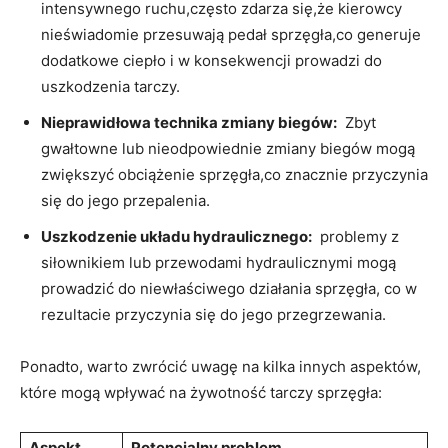
intensywnego ruchu,często zdarza⁣ się,że ‌kierowcy⁣
nieświadomie ⁤przesuwają pedał ⁣sprzęgła,co generuje
dodatkowe ciepło i w konsekwencji prowadzi do
uszkodzenia tarczy.
Nieprawidłowa technika zmiany biegów:
‌ Zbyt
gwałtowne lub​ nieodpowiednie zmiany biegów mogą
zwiększyć obciążenie sprzęgła,co znacznie ‌przyczynia
się do jego przepalenia.
Uszkodzenie⁤ układu hydraulicznego:
⁤ problemy z
siłownikiem lub ⁤przewodami hydraulicznymi mogą
prowadzić do ⁢niewłaściwego ‌działania sprzęgła, co ​w
rezultacie przyczynia się do jego przegrzewania.
Ponadto, warto zwrócić uwagę na kilka innych aspektów,
które ⁤mogą wpływać na żywotność tarczy sprzęgła:
Aspekt
Potencjalny problem