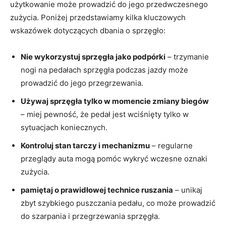
‍użytkowanie może prowadzić⁢ do jego przedwczesnego
zużycia.‍ Poniżej ​przedstawiamy ⁤kilka ‍kluczowych ​
wskazówek dotyczących dbania o sprzęgło:
Nie wykorzystuj sprzęgła jako podpórki
– trzymanie
‍nogi na⁢ pedałach ⁣sprzęgła podczas jazdy może
prowadzić do jego⁣ przegrzewania.
Używaj sprzęgła ‍tylko w momencie zmiany biegów
⁢
– miej pewność, że pedał ⁣jest⁢ wciśnięty tylko ‍w
sytuacjach koniecznych.
Kontroluj⁣ stan‍ tarczy‌ i ⁤mechanizmu
–⁤ regularne
⁣przeglądy​ auta⁢ mogą pomóc wykryć wczesne oznaki
⁤zużycia.
pamiętaj o prawidłowej technice ruszania
– unikaj
zbyt szybkiego puszczania pedału, co może‍ prowadzić
do szarpania ​i⁤ przegrzewania sprzęgła.