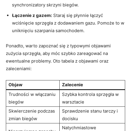
⁤synchronizatory skrzyni​ biegów.
Łączenie z gazem:
Staraj się płynnie łączyć
wciśnięcie sprzęgła z dodawaniem gazu. Pomoże⁤ to w
uniknięciu szarpania samochodem.
Ponadto, warto zapoznać się ‍z typowymi​ objawami
zużycia sprzęgła, aby móc szybko zareagować ⁣na
⁣ewentualne ​problemy. Oto tabela z objawami oraz‌
zaleceniami:
Objaw
Zalecenie
Trudności w włączaniu
Szybka kontrola sprzęgła⁤ w
biegów
warsztacie
Skwierczenie podczas
Sprawdzenie stanu​ tarczy i
⁤zmian biegów
docisku
Natychmiastowe