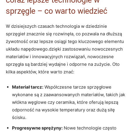
⁣sprzęgle – ‌co warto ‍wiedzieć
W ​dzisiejszych ⁢czasach⁣ technologia w⁤ dziedzinie
sprzęgieł ⁣znacznie się ​rozwinęła, co pozwala ​na dłuższą
‌żywotność oraz lepsze ⁤osiągi tego ⁣kluczowego elementu
układu napędowego.dzięki zastosowaniu nowoczesnych
materiałów⁢ i innowacyjnych⁣ rozwiązań, nowoczesne
sprzęgła są bardziej wydajne i odporne na zużycie. Oto
kilka‍ aspektów, które warto znać:
Materiał tarcz:
⁢Współczesne⁢ tarcze sprzęgłowe
wykonane ⁣są z zaawansowanych materiałów, takich jak
włókna węglowe czy ceramika, które oferują ⁢lepszą
⁢odporność na‌ wysokie temperatury oraz dużą‍ siłę
ścisku.
Progresywne sprężyny:
Nowe technologie często⁤