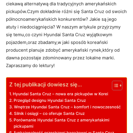
ciekawą alternatywą dla‍ tradycyjnych amerykańskich
pickupów.Czym dokładnie ​różni się Santa Cruz od swoich
północnoamerykańskich konkurentów? Jakie ⁤są jego
‌atuty i niedociągnięcia? W naszym artykule przyjrzymy
się temu,co czyni Hyundai Santa Cruz ‍wyjątkowym
pojazdem,oraz ⁣zbadamy,w jaki sposób koreański
producent planuje zdobyć amerykański ⁣rynek,który od
dawna pozostaje zdominowany przez lokalne marki.⁤
Zapraszamy do lektury!
Z tej publikacji dowiesz się...
Hyundai Santa Cruz – nowa era⁢ pickupów w ⁤Korei
Przegląd designu Hyundai‌ Santa Cruz
Wnętrze Hyundai Santa Cruz – ​komfort i nowoczesność
Silnik⁣ i osiągi – co oferuje Santa Cruz
Porównanie​ Hyundai Santa Cruz z amerykańskimi
pickupami
funkcjonalność przestrzeni bagażowej w Santa Cruz