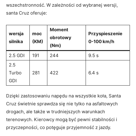
‍wszechstronność. W⁤ zależności od wybranej ⁣wersji,
santa Cruz oferuje:
Moment
wersja
moc
Przyspieszenie
obrotowy
silnika
(KM)
0-100 km/h
(Nm)
2.5 ⁢GDI
191
244
9.5 s
2.5
Turbo
281
422
6.4 s
GDI
Dzięki zastosowaniu napędu na wszystkie koła, Santa
Cruz świetnie‌ sprawdza ⁤się nie‍ tylko‌ na asfaltowych
drogach, ale także w trudniejszych warunkach
terenowych. Kierowcy mogą być pewni stabilności i
⁤przyczepności, co potęguje ⁤przyjemność z jazdy.