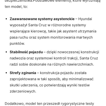
bezpieczeństwa.Podstawowe elementy,‍ które wyróżniają
ten model, to:
Zaawansowane ‌systemy asystenckie
– Hyundai
wyposażył Santa​ Cruz w różnorodne systemy⁣
wspierające kierowcę, takie jak asystent⁤ utrzymania
pasa ruchu oraz ‍system ⁢monitorowania martwych
punktów.
Stabilność pojazdu
– dzięki‍ nowoczesnej konstrukcji
nadwozia oraz systemowi ⁢kontroli trakcji, Santa Cruz
radzi sobie​ doskonale na ​różnych nawierzchniach.
Strefy zginania
– konstrukcja pojazdu‍ została
zaprojektowana w taki ⁢sposób, aby ⁤minimalizować
skutki⁤ uderzenia, co potwierdzają ​wyniki testów
zderzeniowych.
Dodatkowo, model ten‌ przeszedł rygorystyczne testy⁢