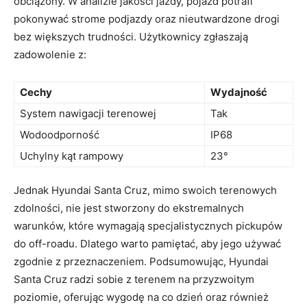
obciążony. W analizie jakości‌ jazdy, pojazd⁢ potrafi
pokonywać strome podjazdy oraz nieutwardzone drogi
bez większych trudności. Użytkownicy zgłaszają
zadowolenie z:
Cechy
Wydajność
System nawigacji terenowej
Tak
Wodoodporność
IP68
Uchylny kąt rampowy
23°
Jednak ⁢Hyundai ‌Santa Cruz, mimo swoich terenowych
zdolności, nie ⁢jest stworzony do ekstremalnych
warunków, które ⁣wymagają⁢ specjalistycznych pickupów
‍do off-roadu. Dlatego​ warto ⁤pamiętać, aby jego⁤ używać‌
zgodnie z​ przeznaczeniem. Podsumowując, Hyundai
Santa‍ Cruz⁢ radzi sobie ‌z terenem ​na przyzwoitym‍
poziomie, oferując wygodę ⁢na co‌ dzień ⁣oraz również