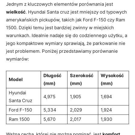
Jednym z kluczowych elementów‍ porównania jest
wielkość
. ⁢Hyundai Santa cruz jest mniejszy od typowych
amerykańskich pickupów, takich ⁣jak Ford F-150 czy Ram
1500. Dzięki temu jest⁣ bardziej zwinny w miejskich
warunkach. Idealnie nadaje się‌ do codziennego użytku, a
jego kompaktowe wymiary sprawiają, że ‍parkowanie ⁤nie
⁤jest problemem. Poniżej‍ przedstawiamy porównanie⁢
wymiarów:
Długość
Szerokość
Wysokość
Model
(mm)
(mm)
(mm)
Hyundai
4,975
1,905
1,694
Santa Cruz
Ford F-150
5,334
2,029
1,924
Ram 1500
5,670
2,017
1,930
Ważną cechą, której nie ⁤można pominąć, jest
komfort