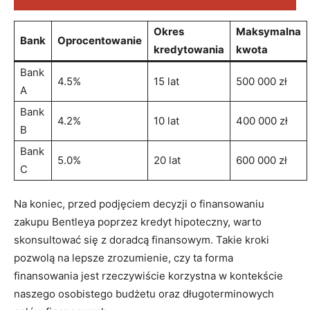
Okres
Maksymalna
Bank
Oprocentowanie
kredytowania
⁢kwota
Bank
4.5%
15 lat
500 000 zł
A
Bank
4.2%
10 lat
400​ 000 zł
B
Bank
5.0%
20 lat
600 000 zł
C
Na koniec, przed podjęciem decyzji​ o ​finansowaniu
‌zakupu Bentleya ‌poprzez kredyt ⁣hipoteczny,‌ warto
skonsultować ‍się z doradcą finansowym. Takie⁢ kroki
pozwolą na ⁣lepsze zrozumienie, czy ta forma
⁢finansowania jest rzeczywiście korzystna w kontekście
‍naszego osobistego budżetu oraz długoterminowych