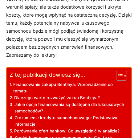
‌warunki⁤ spłaty, ⁢ale także dodatkowe korzyści i ukryte
⁢koszty, które ​mogą wpłynąć na ostateczną decyzję. Dzięki
temu, każdy potencjalny nabywca ⁣luksusowego
samochodu ‌będzie mógł podjąć‌ świadomą⁤ i korzystną
decyzję, ‌która pozwoli mu cieszyć się wymarzonym⁤
pojazdem bez zbędnych‍ zmartwień⁣ finansowych.
Zapraszamy do⁤ lektury!
Z tej publikacji dowiesz się...
Finansowanie zakupu ⁤Bentleya: Wprowadzenie do
tematu
Dlaczego ⁢warto ‍rozważyć ⁤zakup Bentleya?
Jakie opcje‌ finansowania są ‌dostępne dla luksusowych
samochodów?
Zrozumienie kredytu ​samochodowego: Podstawowe​
informacje
Porównanie ofert banków:‍ Co ⁢uwzględnić w analizie?
Kredyt ‍hipoteczny na ​wymarzone⁢ auto: Czy to się⁣