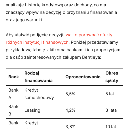
analizuje historię kredytową oraz dochody, ⁣co ma ​
znaczący wpływ na​ decyzję o przyznaniu finansowania⁤
oraz jego ⁤warunki.
Aby ułatwić podjęcie decyzji,
warto porównać oferty
różnych instytucji finansowych
. Poniżej przedstawiamy
przykładową⁢ tabelę z ⁤kilkoma bankami ⁤i ich propozycjami
dla osób zainteresowanych zakupem ‍Bentleya:
Rodzaj
Okres
Bank
Oprocentowanie
finansowania
spłaty
Bank ​
Kredyt
5,5%
5 ⁢lat
A
samochodowy
Bank
Leasing
4,2%
3 lata
B
Bank
Kredyt
3,8%
10 lat