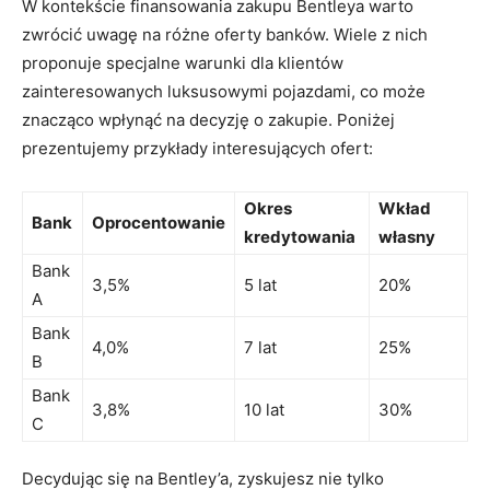
W kontekście ⁢finansowania zakupu Bentleya warto
zwrócić uwagę na różne oferty banków. Wiele z ‍nich
proponuje specjalne warunki⁣ dla ‍klientów ​
zainteresowanych luksusowymi pojazdami, co może
znacząco wpłynąć na ​decyzję o zakupie. Poniżej
prezentujemy⁢ przykłady interesujących ofert:
Okres ​
Wkład
Bank
Oprocentowanie
kredytowania
własny
Bank
3,5%
5 lat
20%
A
Bank
4,0%
7 lat
25%
B
Bank
3,8%
10 lat
30%
C
Decydując się na Bentley’a, zyskujesz nie ‍tylko