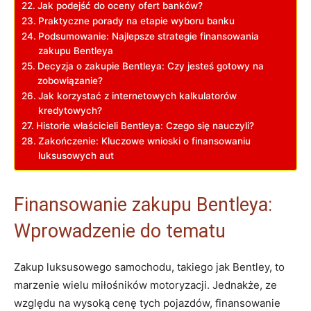
Jak podejść do oceny ofert‍ banków?
Praktyczne porady ⁤na‌ etapie⁣ wyboru banku
Podsumowanie: Najlepsze strategie finansowania
zakupu Bentleya
Decyzja o zakupie Bentleya: ‌Czy jesteś gotowy na
zobowiązanie?
Jak korzystać z internetowych kalkulatorów
⁢kredytowych?
Historie właścicieli Bentleya: Czego się nauczyli?
Zakończenie: Kluczowe wnioski​ o finansowaniu
luksusowych⁣ aut
Finansowanie zakupu ⁤Bentleya:
Wprowadzenie do tematu
Zakup luksusowego samochodu,‌ takiego jak Bentley, to
marzenie wielu ⁢miłośników motoryzacji. Jednakże, ze
względu na wysoką cenę‍ tych⁣ pojazdów, finansowanie