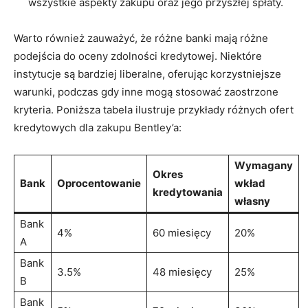
wszystkie aspekty zakupu oraz jego przyszłej spłaty.
Warto ​również zauważyć, że różne ⁢banki ⁢mają różne
podejścia do oceny zdolności ⁢kredytowej.‌ Niektóre ​
instytucje są bardziej ​liberalne, oferując korzystniejsze
warunki, podczas gdy inne‌ mogą⁢ stosować zaostrzone
kryteria. Poniższa tabela ilustruje przykłady⁢ różnych ofert
​kredytowych ⁢dla zakupu Bentley’a:
Wymagany
Okres
Bank
Oprocentowanie
⁣wkład
kredytowania
⁣własny
Bank
4%
60 ‍miesięcy
20%
A
Bank
3.5%
48 ‌miesięcy
25%
B
Bank