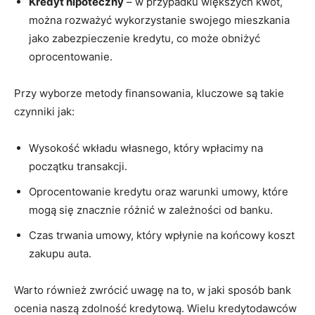
Kredyt​ hipoteczny
– ‍w przypadku większych kwot,
można rozważyć ‌wykorzystanie swojego mieszkania
jako ‌zabezpieczenie kredytu, co ⁢może obniżyć
oprocentowanie.
Przy wyborze metody finansowania, kluczowe są⁣ takie
czynniki jak:
Wysokość wkładu​ własnego,‌ który ​wpłacimy na⁣
początku transakcji.
Oprocentowanie ⁣kredytu​ oraz warunki umowy,‍ które‍
mogą ⁤się znacznie różnić w zależności od banku.
Czas trwania umowy, który wpłynie na‌ końcowy ‌koszt
zakupu⁤ auta.
Warto ⁢również zwrócić uwagę na to, w jaki sposób bank
ocenia naszą​ zdolność ⁢kredytową.⁤ Wielu kredytodawców