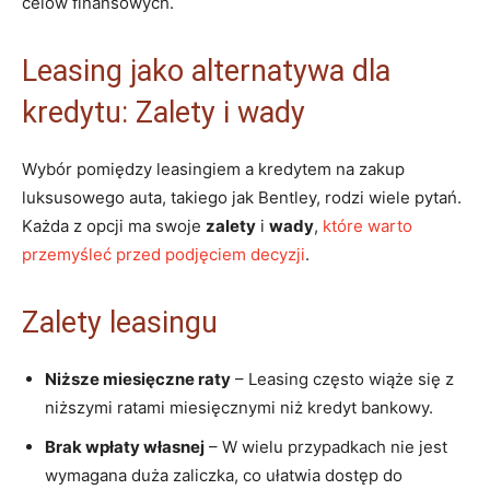
celów finansowych.
Leasing jako alternatywa dla
kredytu: Zalety ‌i‌ wady
Wybór pomiędzy leasingiem a kredytem⁢ na zakup
luksusowego auta, takiego jak ⁣Bentley, rodzi wiele pytań.
Każda z​ opcji ma ​swoje
zalety
i
wady
,
które warto
przemyśleć przed podjęciem decyzji
.
Zalety leasingu
Niższe miesięczne raty
– Leasing‌ często wiąże się z
niższymi ratami ⁤miesięcznymi niż ​kredyt​ bankowy.
Brak wpłaty własnej
– W⁣ wielu przypadkach nie​ jest
⁢wymagana duża zaliczka, co ułatwia dostęp do‍