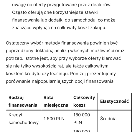
‍uwagę na​ oferty przygotowane przez ​dealerów.⁤
Często oferują​ one korzystniejsze stawki
finansowania lub ​dodatki do samochodu, co ⁤może
znacząco wpłynąć⁣ na całkowity koszt zakupu.
Ostateczny wybór metody finansowania powinien być
⁣poprzedzony dokładną analizą​ własnych możliwości oraz
potrzeb. Istotne jest, aby przy wyborze oferty​ kierować
się​ nie‌ tylko wysokością rat, ale ⁣także całkowitym
⁣kosztem⁢ kredytu czy leasingu. Poniżej‌ prezentujemy
porównanie najpopularniejszych opcji‍ finansowania:
Rodzaj
Rata
Całkowity
Elastyczność
finansowania
miesięczna
koszt
Kredyt
180 000
1 500 PLN
Średnia
samochodowy
PLN
160 000