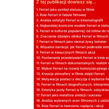
Z tej publikacji dowiesz się...
Ferrari jako‌ symbol statusu w ⁣filmie
Rola Ferrari w fabule filmowej
Analiza estetyki Ferrari w⁢ kinematografii
Najbardziej‍ ikoniczne ‍modele Ferrari w ⁢histor
Ferrari w⁤ kulturze popularnej: od mitów do 
Znaczenie dźwięku silnika‌ Ferrari w filmach
Ferrari w filmach​ jako niemal żywy bohater
Wizualna ‌narracja:⁣ jak Ferrari podkreśla e
Ferrari w klasycznych filmach⁢ akcji
Porównanie przedstawień Ferrari ‌w kinie e
Ferrari w filmach dokumentalnych: ‌realizm 
Wpływ Ferrari na​ rozwój motoryzacyjnego st
Kreacja atmosfery w⁤ filmie dzięki Ferrari
Motywacja postaci a decyzja o wyborze Fer
Ferrari w⁤ filmach biograficznych: interpretac
Estetyka jazdy Ferrari‌ w filmach: odzyski
Ferrari jako‌ metafora ambicji i sukcesu
Analiza wybranych scen filmowych z udział
Rola Ferrari w tworzeniu napięcia⁢ i akcji