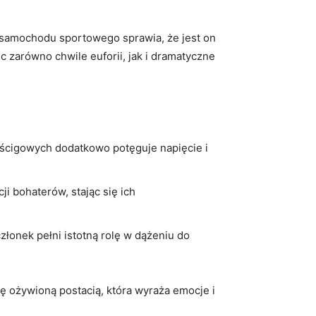
go samochodu sportowego⁤ sprawia, że jest on
c zarówno chwile euforii,​ jak i dramatyczne
wyścigowych dodatkowo potęguje napięcie i‍
cji bohaterów, stając się ich
y członek pełni istotną rolę w dążeniu do
ię ożywioną postacią,​ która wyraża emocje i