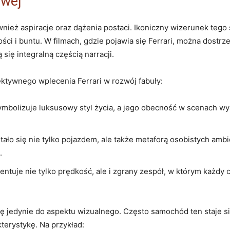
owej
również aspiracje oraz⁢ dążenia postaci. ​Ikoniczny wizerunek te
ci i buntu. W filmach,⁢ gdzie pojawia się Ferrari, można⁤ dostrze
 się integralną częścią narracji.
ektywnego wplecenia Ferrari w rozwój⁤ fabuły:
 symbolizuje luksusowy styl życia, ‌a jego obecność w scenach 
stało się nie ​tylko⁣ pojazdem, ale także metaforą osobistych ‌ambi
.
entuje ‍nie ⁣tylko prędkość, ale i ⁤zgrany​ zespół,‌ w którym ‍każd
ię‍ jedynie‌ do aspektu wizualnego. Często samochód ‍ten staje s
terystykę. Na ‍przykład: