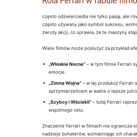
Rola Ferrari w fabule film
często odzwierciedla nie tylko pasję, ale⁢ 
często używany jako ‌symbol sukcesu,⁤ wolnoś
zwroty akcji, co sprawia, że te maszyny stają
Wiele ​filmów może posłużyć za przykład ⁣ef
„Włoskie Nocne”
– w​ tym filmie Ferrari
emocje.
„Zimna Wojna”
– w tej produkcji​ Ferrari 
sprzymierzeńcem w walce o lepsze⁣ jutro
„Szybcy‍ i Wściekli”
– tutaj Ferrari reprez
wspólnego⁣ celu.
Znaczenie Ferrari w filmach nie ogranicza ​s
nadzieje​ bohaterów, wzmacniając ich charak