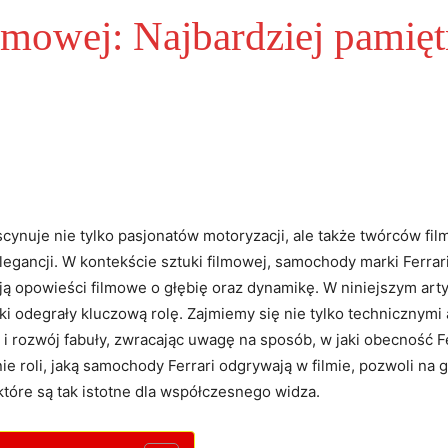
ilmowej: Najbardziej pamię
ascynuje nie tylko pasjonatów motoryzacji, ‌ale także‍ twórców ⁤fil
egancji. W⁢ kontekście‍ sztuki ​filmowej, samochody⁣ marki Ferrar
ają ​opowieści⁣ filmowe o głębię oraz dynamikę. W niniejszym ar
ki odegrały kluczową rolę. Zajmiemy się nie tylko technicznymi 
 rozwój⁤ fabuły, zwracając uwagę na sposób, w jaki ⁤obecność F
enie roli, jaką samochody Ferrari odgrywają ⁢w filmie, pozwoli 
óre‌ są tak⁣ istotne dla współczesnego widza.