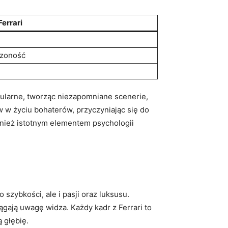
errari
szoność
fabularne, tworząc niezapomniane scenerie,
​w życiu bohaterów, przyczyniając​ się do‍
ównież‌ istotnym ⁣elementem psychologii⁢
 szybkości, ale i pasji oraz⁢ luksusu.
iągają uwagę widza. Każdy⁣ kadr z⁢ Ferrari to​
⁢ głębię.