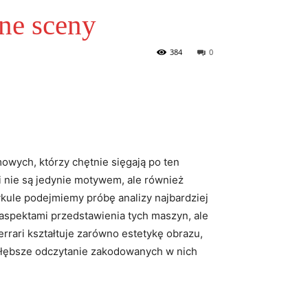
tne sceny
384
0
mowych, którzy chętnie ⁤sięgają po ten‌
i nie są jedynie motywem,⁤ ale⁢ również
tykule podejmiemy próbę analizy najbardziej
aspektami ‍przedstawienia tych ⁤maszyn, ale
errari kształtuje zarówno estetykę obrazu,
na głębsze odczytanie zakodowanych w nich