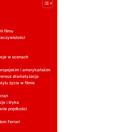
ii filmu
rzeczywistości
mocje w scenach
uropejskim⁤ i amerykańskim
versus ‍dramatyzacja
ylu życia w ⁤filmie
rari
je i liryka
wanie prędkości
em Ferrari