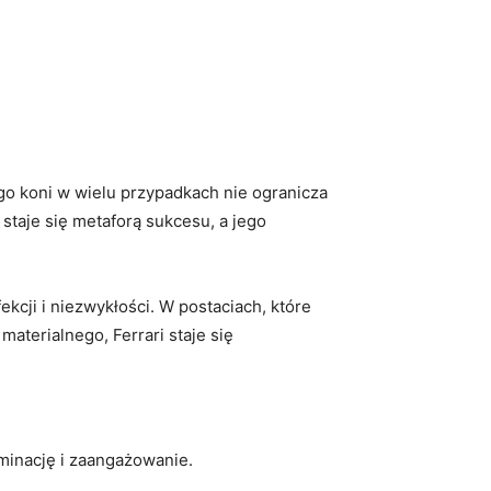
ego‍ koni w wielu przypadkach nie ogranicza
 staje ⁣się metaforą sukcesu, a ‌jego
kcji i niezwykłości. ​W ​postaciach, które⁣
⁤materialnego, Ferrari staje się
rminację i zaangażowanie.