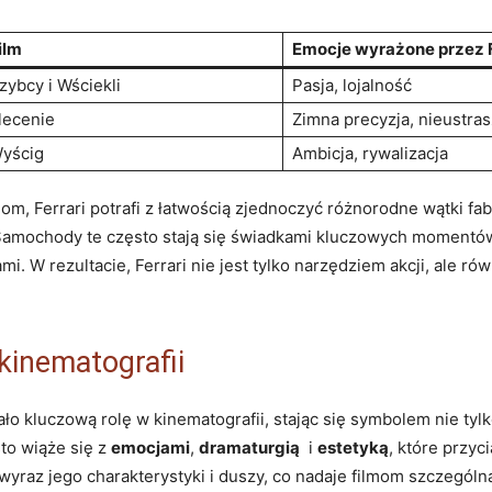
ilm
Emocje wyrażone przez​ F
zybcy i Wściekli
Pasja, lojalność
lecenie
Zimna precyzja, nieustra
yścig
Ambicja, rywalizacja
ciom, Ferrari potrafi z⁤ łatwością⁤ zjednoczyć różnorodne ‌wątki 
 Samochody te‌ często ‍stają się świadkami kluczowych momentów 
mi. W rezultacie, Ferrari nie​ jest tylko narzędziem‌ akcji, ale r
 kinematografii
ało kluczową rolę w‍ kinematografii, stając się symbolem nie tylko
to wiąże się z
emocjami
,
dramaturgią
​ i
estetyką
, które⁣ przyc
​wyraz jego ‌charakterystyki i duszy, co nadaje filmom szczególną