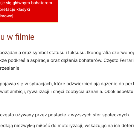
staje się głównym bohaterem
pretacje klasyki
filmowej
u w ⁣filmie
t ⁤pożądania oraz symbol statusu i luksusu. Ikonografia ⁣czerwon
 także podkreśla aspiracje ‌oraz dążenia bohaterów.⁤ Często Ferrari​
rzesłanie.
ojawia się w⁢ sytuacjach, które ‍odzwierciedlają dążenie do‌ perfe
iat ambicji, rywalizacji i‍ chęci zdobycia uznania. Obok aspektu 
, często używany przez postacie z wyższych sfer‍ społecznych.
iedlają niezwykłą miłość do motoryzacji, wskazując ‌na ich dete