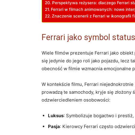
Perspektywa reżysera: ​dlaczego ‍Ferrari 
Ferrari w ‍filmach animowanych: nowe inter
Znaczenie scenerii⁢ z Ferrari w ikonografii ‍
Ferrari jako‌ symbol status
Wiele ‌filmów prezentuje Ferrari jako obiek
‍się jedynie do⁢ jego roli ⁢jako pojazdu, lecz
obecność w ​filmie wzmacnia emocjonalne p
W​ kontekście filmu, Ferrari niejednokrotnie p
prowadzą te ⁢samochody,‌ kryje się złożony św
odzwierciedleniem osobowości:
Luksus
: Symbolizuje bogactwo i prestiż
Pasja
: Kierowcy Ferrari często odzwierc