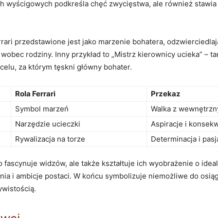
 wyścigowych ​podkreśla⁣ chęć zwycięstwa, ale również stawia py
Ferrari⁣ przedstawione jest⁣ jako marzenie bohatera, odzwiercied
bec rodziny.⁣ Inny przykład to ⁣„Mistrz kierownicy ‍ucieka” – tam
celu, za⁢ którym tęskni główny bohater.
Rola Ferrari
Przekaz
Symbol ⁢marzeń
Walka z wewnętrzny
Narzędzie ucieczki
Aspiracje i konsekw
Rywalizacja na torze
Determinacja i pasj
lko fascynuje widzów, ale także kształtuje ich wyobrażenie o id
nia ‌i ambicje postaci. W‍ końcu symbolizuje ‌niemożliwe⁤ do os
ywistością.