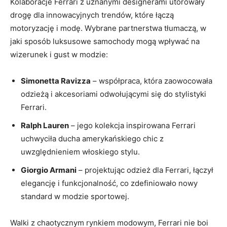
Kolaboracje ‌Ferrari z uznanymi designerami⁣ utorowały
drogę dla innowacyjnych trendów, ⁣które ⁢łączą
motoryzację i modę. Wybrane partnerstwa tłumaczą, w
jaki​ sposób luksusowe samochody​ mogą wpływać⁤ na
wizerunek i gust w modzie:
Simonetta Ravizza
– współpraca,⁤ która⁤ zaowocowała
odzieżą i akcesoriami odwołującymi się do stylistyki ​
Ferrari.
Ralph​ Lauren
– jego kolekcja inspirowana ‌Ferrari
⁤uchwyciła ducha amerykańskiego chic z
uwzględnieniem włoskiego stylu.
Giorgio Armani
– projektując odzież ‌dla Ferrari, łączył
elegancję‍ i‍ funkcjonalność, co zdefiniowało nowy
standard ‍w modzie sportowej.
Walki z‍ chaotycznym rynkiem modowym, Ferrari ‌nie boi