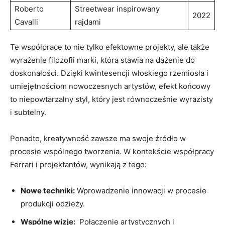
Roberto
Streetwear inspirowany
2022
Cavalli
rajdami
Te współprace to ⁣nie tylko efektowne projekty, ale⁣ także⁤
wyrażenie filozofii marki, ⁣która stawia‍ na dążenie‌ do
⁢doskonałości.⁢ Dzięki kwintesencji włoskiego ​rzemiosła i
umiejętnościom‍ nowoczesnych artystów, efekt‌ końcowy
to ‌niepowtarzalny styl, który jest równocześnie wyrazisty
i⁣ subtelny.
Ponadto, kreatywność zawsze ma swoje źródło w ​
procesie wspólnego‌ tworzenia. ⁤W​ kontekście współpracy
Ferrari ⁣i projektantów, wynikają z tego:
Nowe⁢ techniki:
Wprowadzenie innowacji ‌w ‌procesie
produkcji odzieży.
Wspólne wizje:
⁤ Połączenie artystycznych i