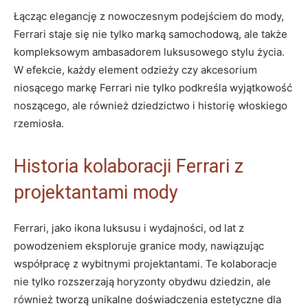
Łącząc elegancję z nowoczesnym ‌podejściem do mody,
Ferrari ⁣staje się nie tylko marką samochodową, ale także
kompleksowym ambasadorem⁤ luksusowego stylu życia.
W efekcie, ​każdy​ element odzieży⁤ czy akcesorium
⁢niosącego markę ⁤Ferrari nie tylko⁤ podkreśla wyjątkowość
noszącego, ⁤ale również dziedzictwo ​i historię ⁢włoskiego
⁤rzemiosła.
Historia kolaboracji⁢ Ferrari z
⁢projektantami mody
Ferrari, jako ikona⁣ luksusu i​ wydajności, od lat​ z‍
powodzeniem eksploruje ‍granice mody, nawiązując
współpracę z wybitnymi projektantami. ⁢Te ‍kolaboracje
nie tylko rozszerzają horyzonty obydwu ​dziedzin, ​ale
również‍ tworzą unikalne ‌doświadczenia estetyczne dla