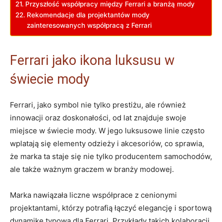
Przyszłość współpracy⁣ między Ferrari a branżą mody
Rekomendacje dla projektantów‌ mody
zainteresowanych współpracą ⁤z Ferrari
Ferrari jako ikona luksusu ‍w
⁤świecie mody
Ferrari, jako‌ symbol nie‌ tylko prestiżu, ale również ​
innowacji ​oraz ‍doskonałości,⁢ od‍ lat znajduje swoje
miejsce w świecie mody. W jego luksusowe linie często⁤
wplatają się elementy odzieży i akcesoriów, co sprawia,
że marka ta staje⁣ się ⁣nie tylko producentem samochodów,
ale także⁣ ważnym‌ graczem‌ w branży modowej.
Marka⁢ nawiązała liczne współprace z⁣ cenionymi
projektantami,⁤ którzy‍ potrafią łączyć elegancję i⁣ sportową⁤
dynamikę⁣ typową dla Ferrari. Przykłady ⁤takich kolaboracji