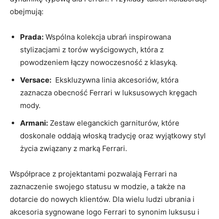
obejmują:
Prada:
Wspólna kolekcja ubrań inspirowana
stylizacjami z torów wyścigowych, która ​z
⁢powodzeniem łączy nowoczesność z klasyką.
Versace:
⁣ Ekskluzywna‍ linia akcesoriów,‍ która‌
zaznacza obecność ‍Ferrari ⁢w ‍luksusowych ⁢kręgach
mody.
Armani:
Zestaw eleganckich garniturów, które
doskonale​ oddają włoską tradycję oraz wyjątkowy styl
życia związany z‍ marką Ferrari.
Współprace z ​projektantami pozwalają Ferrari na
zaznaczenie swojego statusu w ‍modzie,⁣ a także ​na
dotarcie ‍do ⁢nowych⁤ klientów. Dla wielu ludzi ubrania ‌i ​
akcesoria sygnowane logo Ferrari to ‍synonim ⁤luksusu i