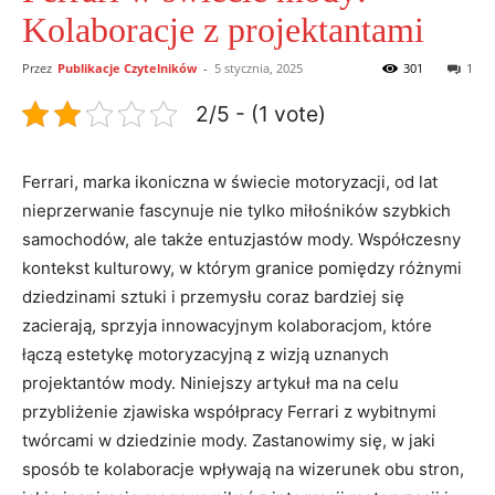
Kolaboracje z projektantami
Przez
Publikacje Czytelników
-
5 stycznia, 2025
301
1
2/5 - (1 vote)
Ferrari, marka ikoniczna‌ w świecie motoryzacji,​ od lat
nieprzerwanie fascynuje nie⁣ tylko miłośników ‍szybkich‍
samochodów, ale ‍także entuzjastów mody. Współczesny
kontekst kulturowy, w ​którym granice pomiędzy różnymi
dziedzinami sztuki ⁣i przemysłu coraz bardziej się
‌zacierają, sprzyja ‍innowacyjnym ​kolaboracjom, które
łączą ​estetykę‌ motoryzacyjną z wizją uznanych
projektantów mody. Niniejszy ​artykuł ‌ma na celu
przybliżenie zjawiska współpracy Ferrari ⁤z wybitnymi
⁢twórcami w dziedzinie mody.‌ Zastanowimy się,⁣ w jaki
sposób te ‌kolaboracje wpływają na wizerunek obu⁢ stron,