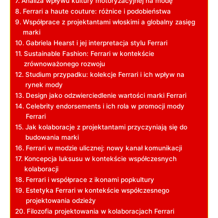
Analiza ‌wpływu kultury motoryzacyjnej na modę
Ferrari ​a haute couture: różnice i podobieństwa
Współprace‌ z projektantami włoskimi​ a‍ globalny zasięg
marki
Gabriela ​Hearst‍ i ‌jej interpretacja stylu ⁣Ferrari
Sustainable Fashion: Ferrari w kontekście
zrównoważonego rozwoju
Studium⁣ przypadku: kolekcje Ferrari‍ i⁣ ich ⁢wpływ na⁤
rynek mody
Design jako odzwierciedlenie⁣ wartości ‌marki Ferrari
Celebrity endorsements​ i ich rola w promocji mody
Ferrari
Jak ⁢kolaboracje z projektantami przyczyniają ⁢się do
budowania marki
Ferrari⁢ w modzie ulicznej: nowy kanał komunikacji
Koncepcja ⁣luksusu ‌w ⁣kontekście współczesnych‍
kolaboracji
Ferrari⁤ i współprace z⁤ ikonami popkultury
Estetyka Ferrari w kontekście⁤ współczesnego
⁤projektowania odzieży
Filozofia projektowania​ w kolaboracjach Ferrari