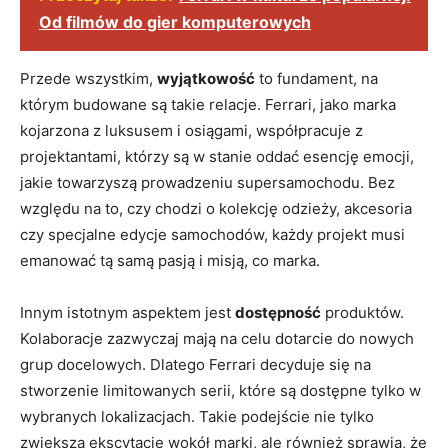
Od filmów do gier komputerowych
Przede wszystkim,
wyjątkowość
to ⁢fundament, na
którym budowane są takie relacje. ‌Ferrari, jako marka
kojarzona z luksusem i ⁣osiągami, współpracuje z
projektantami, ⁢którzy‍ są w stanie oddać esencję emocji,
‍jakie​ towarzyszą prowadzeniu supersamochodu. Bez
względu ‍na to, czy chodzi o kolekcję ​odzieży, akcesoria
czy specjalne ​edycje‍ samochodów,‌ każdy ‍projekt musi
emanować tą samą pasją i misją,​ co marka.
Innym istotnym ‍aspektem jest
dostępność
produktów.
Kolaboracje zazwyczaj mają na celu ​dotarcie do nowych
grup ‍docelowych. Dlatego Ferrari decyduje się na
‌stworzenie limitowanych serii, które⁢ są ‌dostępne‍ tylko w⁢
wybranych​ lokalizacjach. Takie podejście nie tylko
zwiększa⁣ ekscytację wokół marki, ale również​ sprawia, ‌że