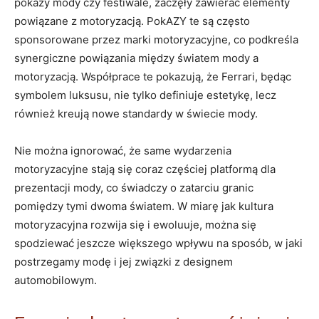
pokazy​ mody czy festiwale, ⁤zaczęły zawierać elementy
‍powiązane​ z ⁢motoryzacją. ⁢PokAZY te są ​często
sponsorowane‍ przez marki⁣ motoryzacyjne, co ⁤podkreśla
synergiczne powiązania⁢ między światem⁢ mody a
motoryzacją. ​Współprace⁢ te⁣ pokazują,⁢ że Ferrari, będąc
symbolem ⁢luksusu, ​nie ‌tylko definiuje estetykę, lecz​
również kreują nowe‍ standardy ​w świecie mody.
Nie można ignorować, ⁢że same wydarzenia
⁢motoryzacyjne⁣ stają się coraz częściej platformą dla​
prezentacji mody, co świadczy o zatarciu ⁢granic​
pomiędzy tymi dwoma⁢ światem. W ⁣miarę jak kultura
‍motoryzacyjna rozwija się i ewoluuje, ⁤można się
spodziewać jeszcze większego wpływu na sposób, w ⁣jaki
postrzegamy modę i jej związki‍ z designem
automobilowym.