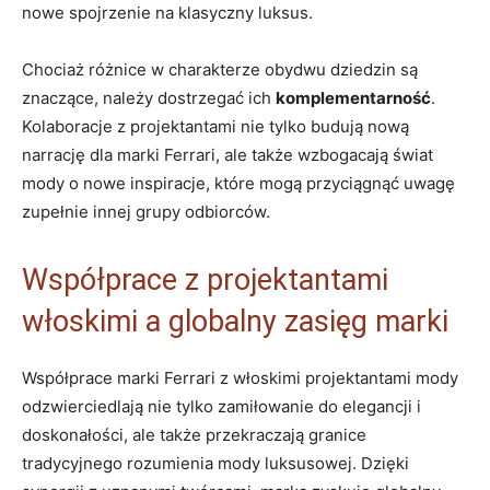
nowe ‍spojrzenie na‍ klasyczny luksus.
Chociaż różnice ‌w charakterze ⁢obydwu dziedzin są
znaczące, należy dostrzegać ich
komplementarność
.⁤
Kolaboracje z projektantami nie tylko ​budują nową
narrację dla‍ marki⁤ Ferrari, ale także⁣ wzbogacają świat
mody o nowe inspiracje, które mogą⁤ przyciągnąć⁢ uwagę
zupełnie​ innej ​grupy odbiorców.
Współprace‌ z projektantami
włoskimi​ a‍ globalny zasięg marki
Współprace marki Ferrari z ‍włoskimi projektantami mody
odzwierciedlają ​nie ⁢tylko zamiłowanie⁢ do ⁢elegancji⁤ i
doskonałości, ale także przekraczają granice⁣
tradycyjnego rozumienia mody⁢ luksusowej.‌ Dzięki ​