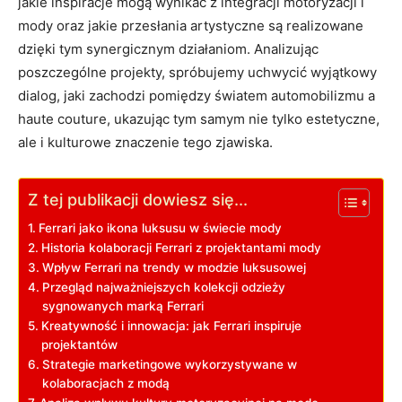
jakie inspiracje⁢ mogą wynikać z‍ integracji ⁤motoryzacji i
mody oraz jakie przesłania artystyczne⁣ są realizowane
dzięki tym synergicznym działaniom. Analizując
poszczególne projekty, spróbujemy uchwycić⁣ wyjątkowy⁢
dialog, jaki ⁢zachodzi pomiędzy⁤ światem automobilizmu a
haute⁢ couture, ukazując tym samym ⁤nie‌ tylko ⁢estetyczne,
‌ale i kulturowe znaczenie tego ​zjawiska.
Z tej publikacji dowiesz się...
Ferrari jako ikona luksusu ‍w ⁤świecie mody
Historia kolaboracji⁢ Ferrari z ⁢projektantami mody
Wpływ Ferrari na trendy​ w modzie luksusowej
Przegląd najważniejszych kolekcji odzieży
sygnowanych marką Ferrari
Kreatywność i innowacja: jak‌ Ferrari ⁤inspiruje‍
projektantów
Strategie ‌marketingowe wykorzystywane w
kolaboracjach‌ z modą