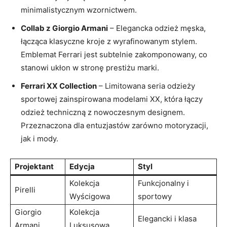
minimalistycznym wzornictwem.
Collab z Giorgio Armani
– ‌Elegancka ⁢odzież męska,
‍łącząca klasyczne kroje z wyrafinowanym stylem.
Emblemat Ferrari jest subtelnie ‌zakomponowany,‍ co
stanowi ukłon‌ w stronę prestiżu⁣ marki.
Ferrari XX⁣ Collection
– Limitowana seria ⁢odzieży
sportowej zainspirowana modelami XX, która łączy
odzież ‍techniczną z nowoczesnym⁤ designem. ​
Przeznaczona dla entuzjastów zarówno motoryzacji,
‌jak ⁣i mody.
Projektant
Edycja
Styl
Kolekcja
Funkcjonalny i
Pirelli
Wyścigowa
sportowy
Giorgio‍
Kolekcja
Elegancki ⁤i klasa
Armani
Luksusowa