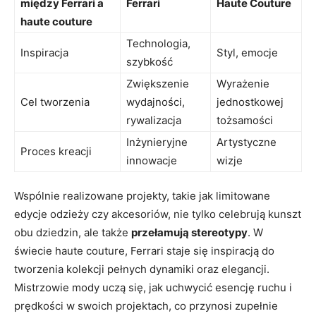
między Ferrari a
Ferrari
Haute ⁢Couture
haute‍ couture
Technologia,
Inspiracja
Styl, emocje
szybkość
Zwiększenie
Wyrażenie
Cel tworzenia
⁣wydajności,⁤
jednostkowej
rywalizacja
tożsamości
Inżynieryjne
Artystyczne
Proces kreacji
innowacje
wizje
Wspólnie realizowane‌ projekty, takie jak⁢ limitowane
edycje odzieży czy akcesoriów, nie tylko celebrują kunszt
obu dziedzin,⁣ ale także​
przełamują stereotypy
. W
⁤świecie haute couture, Ferrari‌ staje się inspiracją do
tworzenia kolekcji pełnych dynamiki oraz elegancji.‍
Mistrzowie mody uczą się, jak uchwycić esencję ruchu i
‌prędkości⁤ w swoich projektach, co przynosi zupełnie