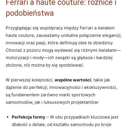
Ferrari ​a haute couture: różnice i
podobieństwa
Przyglądając się współpracy‌ między Ferrari a światem
haute ‌couture, zauważamy unikalne połączenie elegancji,
innowacji oraz pasji, które definiują ⁢obie te dziedziny.
‍Chociaż z pozoru mogą wydawać się ‍różnymi światami—
motoryzacji i mody—ich związki ⁢są głębsze ⁣i bardziej
złożone, niż można​ by się ⁣spodziewać.
W pierwszej ⁢kolejności,
wspólne⁢ wartości
, takie jak
dążenie do perfekcji, ‍innowacyjności i​ ekskluzywności,
⁢są fundamentem zarówno ⁢marki sportowych
samochodów, ⁢jak i luksusowych projektantów:
Perfekcja formy
–⁤ W ⁣obu przypadkach⁣ kluczowa ‍jest
dbałość o detale, od ​kształtu ⁣samochodu po kroje