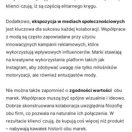
klienci ‍czują, ​iż są częścią elitarnego kręgu.
Dodatkowo,
ekspozycja w mediach społecznościowych
jest kluczowa dla sukcesu każdej kolaboracji. Współprace
z ​modą są często ‌zapowiadane przy⁢ użyciu
innowacyjnych kampanii reklamowych, ‍które
wykorzystują wpływowych ⁣influencerów. Marki stawiają
na kreatywne wykorzystanie⁤ platform takich jak
Instagram, aby zdobywać uwagę nie tylko⁢ miłośników
motoryzacji, ale⁢ również entuzjastów mody.
Nie można także zapomnieć‍ o⁤
zgodności wartości
‍ obu
‌marek. Współprace muszą być ⁢spójne wizualnie i ideowo.
Dobrze⁤ skonstruowana kolaboracja ‍uwzględnia filozofię
obu firm, co pozwala na‌ naturalne ‌ich połączenie. W
rezultacie klienci czują, że ⁤kupują coś ⁣więcej niż produkt
– nabywają ⁤kawałek historii obu marek.