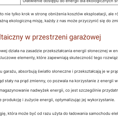
Ułatwienie dostępu do energii dla ekologicznych ⁣ś
 ⁤to nie tylko ‍krok w stronę‍ obniżenia kosztów eksploatacji, ale 
ną ekologiczną misję, każdy z ⁤nas może przyczynić się do⁤ zm
ltaiczny ‍w przestrzeni ⁤garażowej
ej działa⁢ na‍ zasadzie przekształcania energii ​słonecznej w e
 kluczowe elementy, które zapewniają skuteczność tego rozwiąz
garażu, absorbują światło słoneczne ‌i przekształcają je w prąd
d stały na ‍prąd zmienny, co pozwala na korzystanie z energii w 
magazynowanie nadwyżek energii, co jest ‌szczególnie przydatn
 produkcję i zużycie​ energii, optymalizując jej wykorzystanie.
gię, ⁢która może być‍ od razu⁢ użyta‌ do ładowania samochodu ele