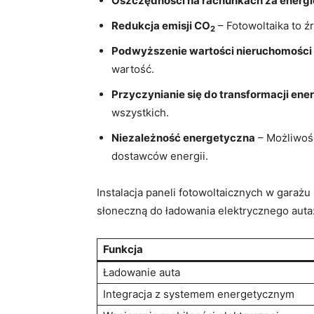
Oszczędności na rachunkach ⁣za energi
Redukcja emisji CO
–‌ Fotowoltaika to ź
2
Podwyższenie wartości nieruchomości
wartość.
Przyczynianie się ​do transformacji ene
wszystkich.
Niezależność energetyczna
​– ‍Możliwo
dostawców energii.
Instalacja paneli fotowoltaicznych w garażu
słoneczną do ładowania⁢ elektrycznego⁣ auta
Funkcja
Ładowanie auta
Integracja z‍ systemem energetycznym