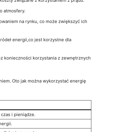
oszty związane ⁢z‌ korzystaniem z ‌prądu.
do atmosfery.
owaniem‍ na rynku, co może zwiększyć ich
ródeł energii,co jest korzystne dla
bez konieczności korzystania z zewnętrznych
aniem. ⁣Oto jak‌ można wykorzystać energię
czas i pieniądze.
nergii.