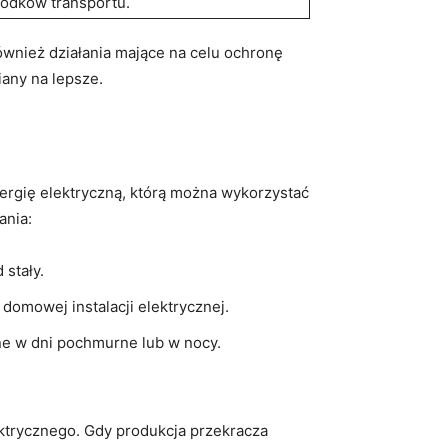
rodków transportu.
również ‌działania⁢ mające na celu ochronę
iany na lepsze.
nergię ‌elektryczną,‍ którą można wykorzystać
ania:
 stały.
domowej‌ instalacji elektrycznej.
e w dni‌ pochmurne lub w nocy.
ktrycznego. Gdy ⁢produkcja ⁤przekracza