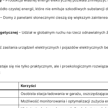
ę
– ​Produkcja własnej energii elektrycznej pozwala zmniejszyć k
ródło czystej energii, które nie emituje ‍szkodliwych substancji 
– Domy z panelami słonecznymi cieszą się większym zainteres
rgetycznej
– ​Udział w globalnym ruchu‌ na rzecz⁢ odnawialnych​ ź
ść zasilania urządzeń elektrycznych i pojazdów elektrycznych ⁣
 staje się ⁤nie tylko praktycznym, ale i proekologicznym rozwiąz
:
Korzyści
Osobista stacja ‍ładowania w garażu, oszczędzająca 
Możliwość⁣ monitorowania i optymalizacji‍ zużycia⁤ e