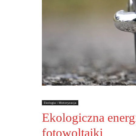
Ekologia i Motoryzacja
Ekologiczna energi
fotowoltaiki