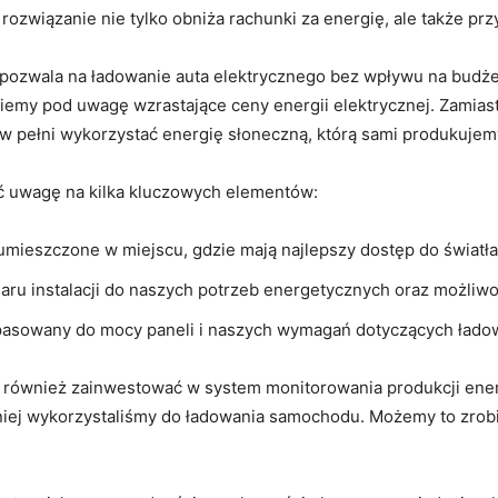
e rozwiązanie nie tylko‌ obniża rachunki za energię, ale także p
 pozwala ⁤na​ ładowanie⁤ auta elektrycznego bez wpływu na budże
emy ‌pod uwagę ‍wzrastające ceny energii elektrycznej.⁤ Zamiast
w pełni wykorzystać ⁤energię słoneczną, którą sami⁢ produkujem
ć uwagę ‍na kilka​ kluczowych elementów:
mieszczone ⁤w miejscu, gdzie mają najlepszy dostęp do światła
u ​instalacji do ‍naszych potrzeb energetycznych‍ oraz‌ możliwoś
pasowany do ​mocy⁢ paneli i naszych wymagań dotyczących ⁤łado
wnież zainwestować w system monitorowania produkcji​ energii.
niej wykorzystaliśmy do ładowania ⁤samochodu. Możemy​ to zrobi