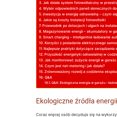
Jak ‍działa⁤ system fotowoltaiczny ‍w przestr
Wybór odpowiednich paneli słonecznych do⁢
inwestycja w energię⁣ odnawialną – czym się
Jakie są koszty instalacji fotowoltaiki
Przewodnik po ⁢dotacjach i ulgach ‍na instal
Magazynowanie energii – akumulatory w ga
Smart charging – ‌inteligentne ⁢ładowanie aut
Korzyści z posiadania ⁢elektrycznego samo
Najlepsze praktyki dotyczące zarządzania 
Przyszłość energetyki odnawialnej w codz
Jak⁣ monitorować⁤ zużycie energii w⁤ garażu
Czym ​jest net-metering i jak ⁤działa?
Zrównoważony ⁣rozwój a codzienna eksploa
Q&A
Q&A:⁣ Ekologiczna energia w garażu – ładowa
Ekologiczne źródła energii
Coraz‌ więcej osób decyduje się​ na wykorz