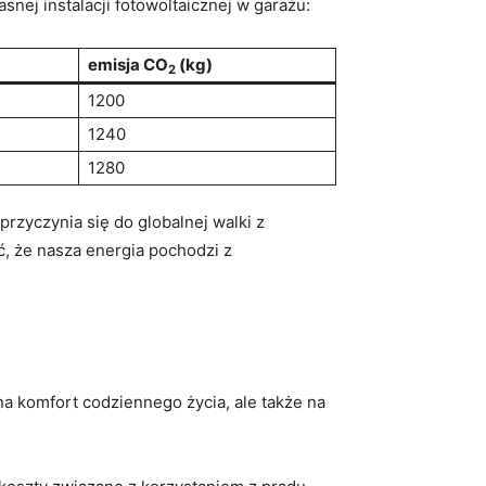
nej instalacji ‌fotowoltaicznej w​ garażu:
emisja CO
(kg)
2
1200
1240
1280
zyczynia się do ‍globalnej‌ walki⁢ z
ć, że nasza energia pochodzi z
 na komfort codziennego życia, ale ‍także na