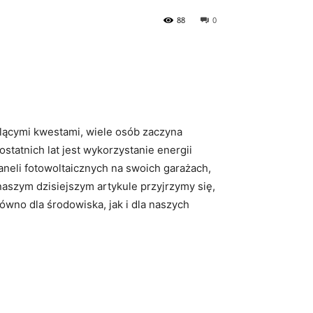
88
0
ącymi ⁣kwestami, wiele⁢ osób zaczyna
tatnich lat jest wykorzystanie​ energii
neli fotowoltaicznych na swoich ⁣garażach,
naszym dzisiejszym artykule przyjrzymy się,
równo dla środowiska, jak i dla naszych