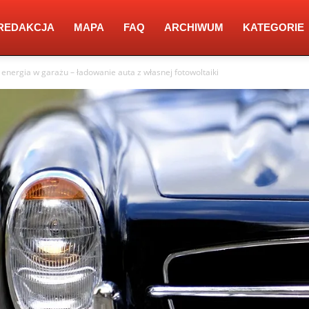
REDAKCJA
MAPA
FAQ
ARCHIWUM
KATEGORIE
 energia w garażu – ładowanie auta z własnej fotowoltaiki