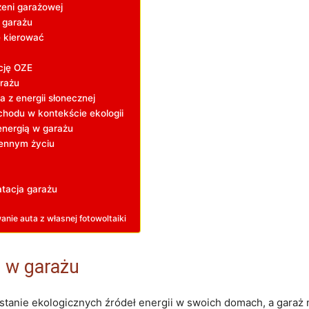
zeni ⁤garażowej
 garażu
⁢ kierować
ację OZE
rażu
a z energii słonecznej
chodu w kontekście ⁤ekologii
energią w garażu
iennym życiu
tacja garażu
nie auta z własnej ⁢fotowoltaiki
⁣ w garażu
ystanie ekologicznych źródeł energii ⁣w ‌swoich domach, a gara