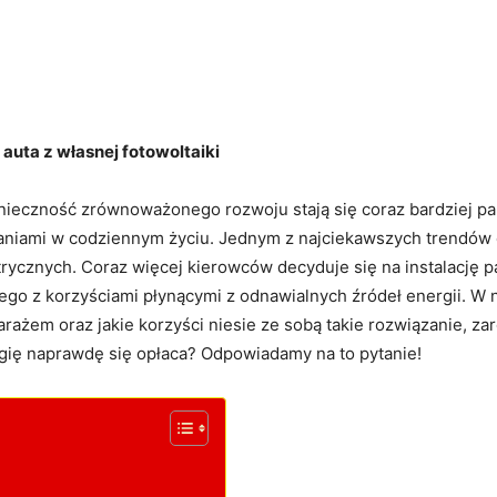
auta z własnej fotowoltaiki
nieczność‌ zrównoważonego rozwoju stają się coraz bardziej pal
aniami w codziennym życiu. ​Jednym z⁢ najciekawszych⁣ trendów os
rycznych. Coraz więcej kierowców decyduje się na instalację pa
go ‍z ​korzyściami płynącymi z odnawialnych źródeł energii. W 
arażem oraz jakie korzyści niesie ze sobą ⁤takie rozwiązanie, za
gię naprawdę się opłaca? Odpowiadamy ⁣na to​ pytanie!