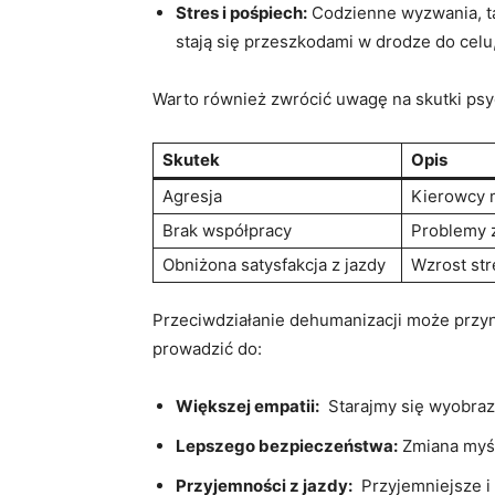
Stres i pośpiech:
Codzienne wyzwania, tak
stają się przeszkodami w drodze do‍ cel
Warto również zwrócić uwagę na skutki psy
Skutek
Opis
Agresja
Kierowcy m
Brak współpracy
Problemy 
Obniżona ⁤satysfakcja z jazdy
Wzrost str
Przeciwdziałanie‌ dehumanizacji może przyn
prowadzić do:
Większej empatii:
‍ Starajmy‍ się⁢ wyobr
Lepszego bezpieczeństwa:
Zmiana myśl
Przyjemności ⁣z jazdy:
‌ Przyjemniejsze 