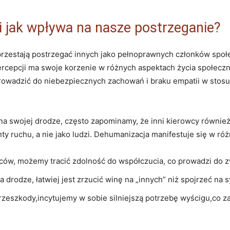
i jak wpływa na nasze postrzeganie?
rzestają postrzegać innych‍ jako ⁣pełnoprawnych członków społecz
percepcji ma swoje korzenie w różnych ⁣aspektach życia społecz
adzić do‌ niebezpiecznych zachowań i braku ‌empatii w stosu
ię na swojej drodze, często​ zapominamy, że inni kierowcy równi
 ruchu, a nie jako ludzi. Dehumanizacja ‍manifestuje się w różn
ów, możemy tracić zdolność do⁢ współczucia, co prowadzi do zw
rodze, łatwiej ​jest zrzucić winę na „innych” niż spojrzeć na⁢ 
przeszkody,incytujemy w sobie silniejszą potrzebę wyścigu,co 