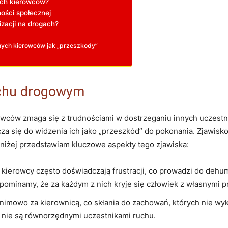
ych kierowców?
ości ⁢społecznej
zacji na drogach?
nnych kierowców jak „przeszkody”
uchu drogowym
rowców zmaga się z trudnościami w ⁢dostrzeganiu‌ innych uczes
za się do⁢ widzenia ich jako „przeszkód” ​do pokonania. Zjawisko
poniżej przedstawiam kluczowe aspekty tego zjawiska:
ierowcy często doświadczają frustracji, co prowadzi do ⁢dehum
pominamy, że za każdym z nich ⁢kryje ⁣się człowiek z własnymi 
nimowo za kierownicą, co skłania do zachowań, ⁣których nie⁣ wy
 ⁢nie ⁢są równorzędnymi uczestnikami ruchu.