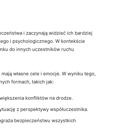
eństwa⁢ i zaczynają widzieć ich ⁣bardziej ​
nego i psychologicznego.⁣ W kontekście⁢
nku do innych uczestników‌ ruchu
eż mają własne cele i emocje. W wyniku tego,
ych⁢ formach, takich jak:
iększenia konfliktów ⁣na drodze.
sytuację ​z perspektywy współuczestnika.
zagraża bezpieczeństwu‍ wszystkich