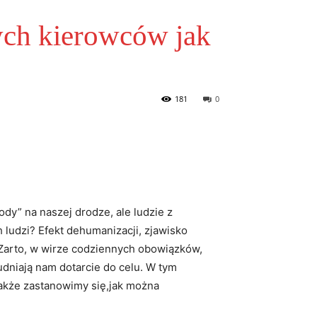
ych kierowców jak
181
0
ody” na naszej drodze, ale ludzie z
ludzi? Efekt dehumanizacji, ‌zjawisko
Zarto, w ⁣wirze codziennych obowiązków,
udniają nam dotarcie do celu. W tym
akże⁤ zastanowimy się,jak ⁣można