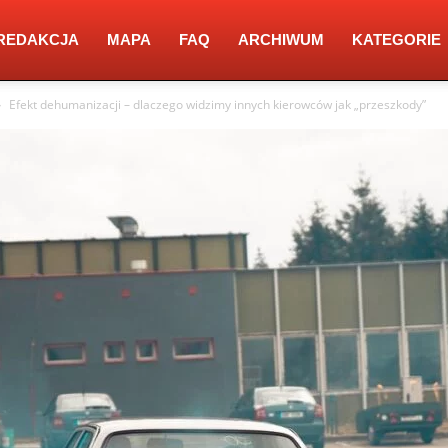
REDAKCJA
MAPA
FAQ
ARCHIWUM
KATEGORIE
Efekt dehumanizacji – dlaczego widzimy innych kierowców jak „przeszkody”