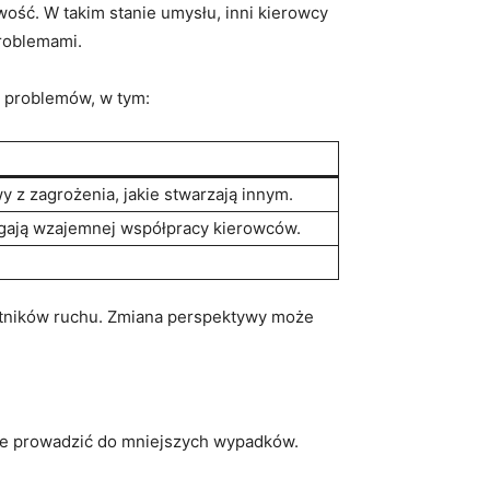
wość. W takim stanie umysłu, inni kierowcy
problemami.
h problemów, w tym:
z zagrożenia, jakie stwarzają ‍innym.
gają wzajemnej współpracy kierowców.
estników ruchu. Zmiana ​perspektywy może
że prowadzić do mniejszych ‍wypadków.