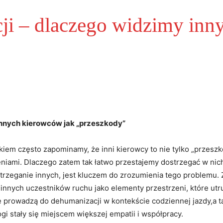
ji – dlaczego widzimy inn
innych⁣ kierowców jak „przeszkody”
ółkiem często zapominamy, że inni kierowcy to nie tylko „przeszk
iami. Dlaczego zatem tak łatwo przestajemy dostrzegać w​ nich 
rzeganie innych, jest kluczem do zrozumienia tego problemu. ‌
 innych uczestników ruchu jako elementy przestrzeni, które utr
 prowadzą do‌ dehumanizacji w kontekście ‍codziennej jazdy,a t
gi stały się miejscem większej empatii i współpracy.