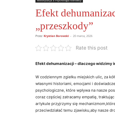
Motoryzacja a Psychologia Kierowcy
Efekt dehumanizac
„przeszkody”
Przez
Krystian Borowski
-
20 marca, 2026
Rate this post
Efekt dehumanizacji – dlaczego widzimy​ 
W codziennym zgiełku⁣ miejskich‍ ulic, za k
własnymi historiami, emocjami i doświadczen
psychologiczne, które wpływa na nasze post
coraz częściej zatracamy empatię, traktując
artykule przyjrzymy się mechanizmom,które⁢
przeciwdziałać temu zjawisku,aby nasze dro