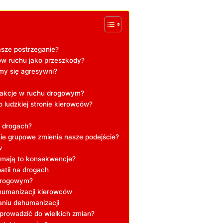
asze postrzeganie?
ów ruchu jako przeszkody?
emy się agresywni?
erakcje⁢ w ruchu drogowym?
 ludzkiej stronie kierowców?
a drogach?
enie grupowe zmienia nasze podejście?
w
e mają to konsekwencje?
tii na‍ drogach
 drogowym?
humanizacji kierowców
niu⁢ dehumanizacji
prowadzić do wielkich zmian?