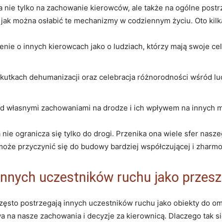
 nie tylko na zachowanie kierowców, ale także na ogólne‍ postr
, jak można osłabić te mechanizmy w codziennym życiu. Oto kilk
ie o innych kierowcach jako o ludziach, którzy mają swoje cel
skutkach dehumanizacji oraz celebracja różnorodności wśród 
ad własnymi zachowaniami na drodze i ich wpływem na innych 
e ogranicza się tylko​ do ⁢drogi. Przenika ona wiele sfer nasze
oże przyczynić się‌ do budowy bardziej współczującej i ⁤zharmo
 innych uczestników ruchu jako przes
o postrzegają ‌innych uczestników ruchu jako obiekty do omini
na nasze zachowania i decyzje za kierownicą. ​Dlaczego tak się