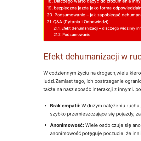
Dlaczego warto dążyć‌ do zrozumienia inn
bezpieczna jazda jako forma odpowiedzialn
Podsumowanie – jak zapobiegać dehumani
Q&A (Pytania i Odpowiedzi)
Efekt dehumanizacji – dlaczego widzimy i
Podsumowanie
Efekt dehumanizacji ⁣w r
W codziennym⁣ życiu na​ drogach,wielu kie
ludzi.Zamiast tego, ich postrzeganie ogranic
także‍ na nasz sposób interakcji z innymi. 
Brak empatii:
W dużym natężeniu ruchu, k
szybko przemieszczające się pojazdy, ‌za
Anonimowość:
Wiele osób czuje się ano
anonimowość potęguje poczucie, że ‍inni