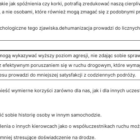
ie jak spóźnienia ​czy korki, potrafią zredukować naszą cierpli
u, a nie osobami, które również mogą ⁣zmagać się z podobnymi ‍
chologiczne tego zjawiska.dehumanizacja⁣ prowadzi do licznyc
ogą wykazywać wyższy poziom agresji,⁣ nie zdając sobie sprawy 
z efektywnym poruszaniem się w ruchu⁤ drogowym, które wyma
esu prowadzi do mniejszej satysfakcji ​z codziennych podróży.
ieść wymierne korzyści zarówno dla nas, jak i ‌dla innych ​ucz
azić⁤ sobie historię osoby w ‍innym samochodzie.
enia o innych kierowcach jako o‍ współuczestnikach ruchu mo
i mniej stresujące doświadczenie na drodze.