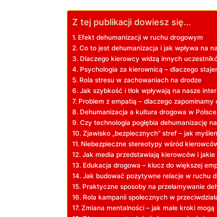
Z tej publikacji dowiesz się...
Efekt dehumanizacji ⁣w ruchu drogowym
Co to jest dehumanizacja i jak wpływa na n
Dlaczego kierowcy widzą⁢ innych uczestnik
Psychologia za kierownicą⁣ – ⁢dlaczego staj
Rola ‌stresu w zachowaniach na drodze
Jak szybkość i tłok wpływają na nasze int
Problem z empatią – dlaczego zapominamy o
Dehumanizacja a ⁢kultura drogowa w Polsce
Czy technologia ⁢pogłębia dehumanizację n
Zjawisko „bezpiecznych” stref‍ – jak myśl
Niebezpieczne stereotypy ‍wśród kierowcó
Jak media przedstawiają‍ kierowców i jaki
Edukacja drogowa – klucz do większej empa
Jak‌ budować pozytywne relacje w ruchu
Praktyczne sposoby‌ na przełamywanie de
Rola kampanii społecznych w przeciwdziała
Zmiana mentalności – jak małe kroki mogą 