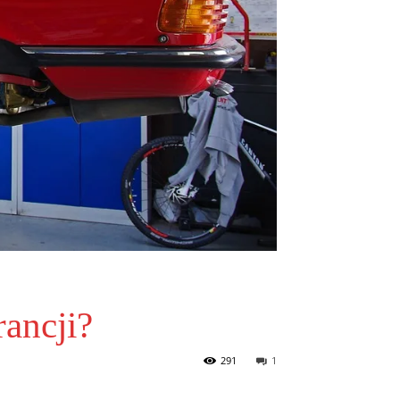
ancji?
291
1