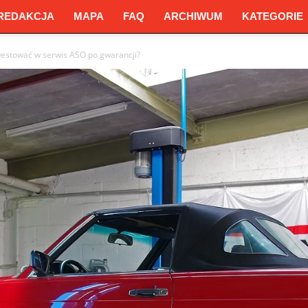
REDAKCJA
MAPA
FAQ
ARCHIWUM
KATEGORIE
westować w serwis ASO po gwarancji?