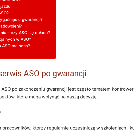
jazdu
 ASO?
ygaśnięciu gwarancji?
zadowoleni?
iu – czy ASO się opłaca?
ecjalnych w ASO?
is ASO ma sens?
serwis ASO po gwarancji
su ASO po zakończeniu gwarancji jest często tematem kontrowe
pektów, które mogą wpłynąć na naszą decyzję.
w
 pracowników, którzy regularnie uczestniczą w szkoleniach i 