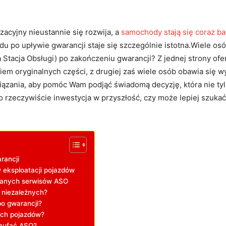
zacyjny nieustannie się rozwija, a
samochody stają się coraz b
u po upływie gwarancji staje się szczególnie istotna.Wiele os
tacja Obsługi) po zakończeniu gwarancji? Z jednej strony of
iem oryginalnych części, z drugiej zaś wiele osób obawia się 
wiązania, aby pomóc Wam podjąć świadomą decyzję, która nie ty
to rzeczywiście inwestycja w przyszłość, czy może lepiej szuka
rancji
 eksploatacji pojazdów
owanych serwisów ASO
 niezależnych?
po gwarancji?
zych pojazdów?
zaufać ASO?