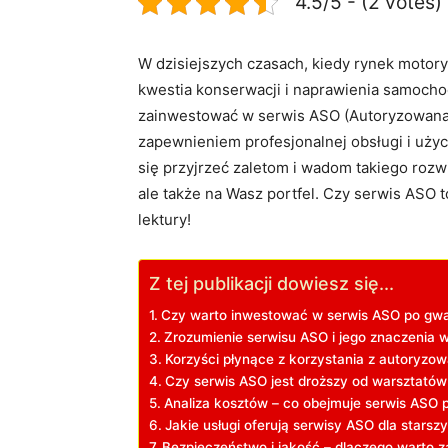
4.5/5 - (2 votes)
W dzisiejszych czasach, kiedy rynek motory
kwestia konserwacji i naprawienia samochod
zainwestować w serwis ASO (Autoryzowana S
zapewnieniem profesjonalnej obsługi i użyc
się przyjrzeć zaletom i wadom takiego roz
ale także na Wasz portfel. Czy serwis ASO 
lektury!
Z tej publikacji dowiesz się...
Czy warto inwestować w serwis ASO po gwa
Zrozumienie serwisu ASO i jego znaczenia w
Korzyści płynące z korzystania z autoryz
Czy serwis ASO jest droższy od warsztatów
Analiza kosztów – co obejmuje serwis ASO 
Jakie usługi oferują serwisy ASO dla stars
Bezpieczeństwo i jakość – dlaczego warto 