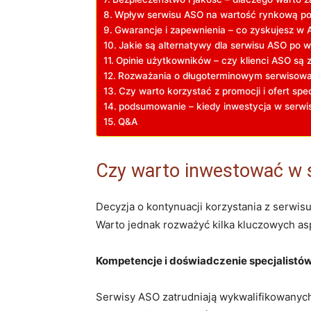
Wpływ serwisu ASO na wartość rynkową po
Gwarancje i zapewnienia – co zyskujesz w
Jakie są alternatywy dla serwisu ASO po w
Opinie użytkowników – czy klienci ASO są 
Rozważania o długoterminowym serwisowan
Czy warto korzystać z promocji i ofert sp
podsumowanie – kiedy inwestycja w serw
Q&A
Czy warto inwestować w 
Decyzja o kontynuacji korzystania z serwi
Warto jednak rozważyć kilka kluczowych as
Kompetencje i doświadczenie specjalistó
Serwisy ASO zatrudniają wykwalifikowanych