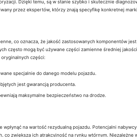
oryzacji. Dzięki temu, są w stanie szybko i skutecznie diagno
any przez ekspertów, którzy znają specyfikę konkretnej marki
ienne, co oznacza, że jakość zastosowanych komponentów jest w
ch często mogą być używane części zamienne średniej jakości
 oryginalnych części:
towane specjalnie do danego modelu pojazdu.
objętych jest gwarancją producenta.
apewniają maksymalne bezpieczeństwo na drodze.
 wpłynąć na wartość rezydualną pojazdu. Potencjalni nabywcy 
 co zwiększa ich atrakcyjność na rynku wtórnym. Niezależne w