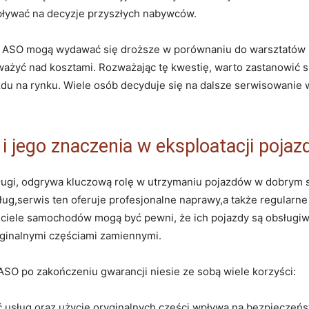
ływać na decyzje przyszłych nabywców.
 ASO mogą wydawać się droższe w porównaniu do warsztatów ni
żyć nad kosztami. Rozważając tę kwestię, warto zastanowić s
du na rynku. Wiele osób decyduje się na dalsze serwisowanie 
i jego znaczenia w eksploatacji poja
ługi, odgrywa kluczową rolę w utrzymaniu pojazdów w dobrym 
ug,serwis ten oferuje profesjonalne naprawy,a także regularne
ciciele samochodów mogą być pewni, że ich pojazdy są obsługi
ginalnymi częściami zamiennymi.
ASO po zakończeniu gwarancji niesie ze sobą wiele korzyści:
 usług oraz użycie oryginalnych części wpływa na bezpieczeńs