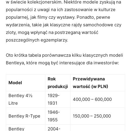
w świecie kolekcjonerskim. ​Niektóre modele ⁣zyskują na
popularności ⁢z uwagi na ‍ich zastosowanie w kulturze
popularnej, jak filmy czy wystawy. Ponadto, ⁤pewne⁤
wydarzenia, takie jak ⁣klasyczne rajdy ⁣samochodowe czy
zloty, mogą ⁣wpłynąć na postrzeganą ‍wartość
poszczególnych egzemplarzy.
Oto krótka tabela porównawcza kilku klasycznych modeli‍
Bentleya, które mogą być interesujące dla ‌inwestorów:
Rok
Przewidywana
Model
produkcji
wartość (w PLN)
Bentley ⁣4½
1929-
400,000 – 600,000
Litre
1931
1946-
Bentley​ R-Type
150,000 – 250,000
1955
Bentley
2004-