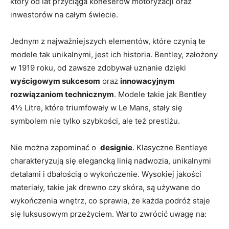
który od lat przyciąga koneserów motoryzacji oraz
inwestorów na całym świecie.
Jednym z najważniejszych​ elementów, które czynią te
modele‌ tak unikalnymi, jest ich historia. Bentley, założony
w ‌1919 roku,⁤ od ⁣zawsze zdobywał uznanie dzięki
wyścigowym sukcesom
oraz
innowacyjnym
rozwiązaniom technicznym
. Modele takie jak Bentley
4½ Litre, ⁢które triumfowały w Le Mans, stały się
⁤symbolem nie ​tylko szybkości, ale też prestiżu.
Nie można zapominać​ o ⁢
designie
. Klasyczne ‍Bentleye
charakteryzują się elegancką ⁤linią nadwozia, unikalnymi
detalami i⁢ dbałością ​o wykończenie. Wysokiej ⁢jakości
materiały, takie ⁤jak drewno czy skóra, są używane do
wykończenia wnętrz, co sprawia, że każda⁢ podróż staje
się‌ luksusowym przeżyciem. Warto zwrócić uwagę na: