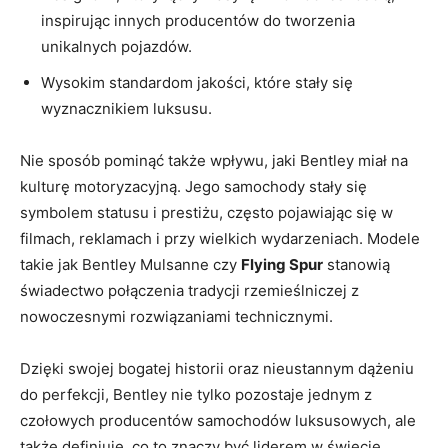
inspirując innych producentów‍ do ‍tworzenia
unikalnych pojazdów.
Wysokim standardom jakości, które stały⁤ się
wyznacznikiem ⁤luksusu.
Nie sposób pominąć także wpływu, jaki Bentley miał na‌
kulturę motoryzacyjną. Jego samochody stały się
symbolem statusu i prestiżu, często ‍pojawiając się w
filmach, reklamach i przy wielkich wydarzeniach. Modele
takie jak Bentley ⁣Mulsanne czy⁤
Flying Spur
stanowią
świadectwo połączenia tradycji rzemieślniczej z
nowoczesnymi rozwiązaniami technicznymi.
Dzięki​ swojej bogatej historii⁢ oraz nieustannym⁢ dążeniu
do perfekcji, Bentley⁢ nie tylko⁢ pozostaje ​jednym z
czołowych producentów ⁣samochodów luksusowych, ale
także definiuje, co to znaczy być liderem w świecie