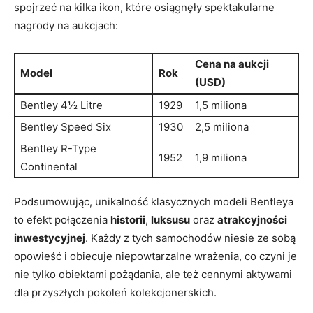
spojrzeć na kilka ikon, które osiągnęły spektakularne
nagrody ⁣na⁣ aukcjach:
Cena ⁤na aukcji
Model
Rok
(USD)
Bentley⁢ 4½ Litre
1929
1,5 miliona
Bentley Speed Six
1930
2,5 miliona
Bentley R-Type
1952
1,9 miliona
Continental
Podsumowując, unikalność klasycznych modeli‌ Bentleya
to efekt połączenia
historii
,
luksusu
oraz
atrakcyjności
inwestycyjnej
. Każdy z tych⁢ samochodów ⁢niesie ze sobą
opowieść i obiecuje niepowtarzalne wrażenia, co ⁢czyni⁣ je
nie tylko obiektami pożądania, ale też cennymi aktywami
dla⁢ przyszłych⁣ pokoleń kolekcjonerskich.