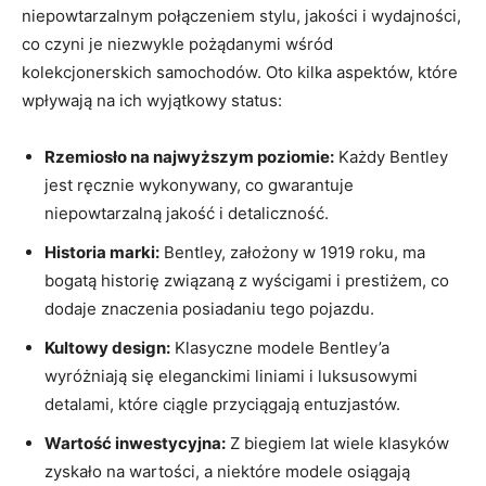
niepowtarzalnym połączeniem stylu, jakości i wydajności,
co czyni je ⁢niezwykle pożądanymi wśród
kolekcjonerskich samochodów. Oto kilka aspektów, które
wpływają na ich wyjątkowy status:
Rzemiosło na najwyższym⁤ poziomie:
Każdy Bentley⁢
jest ręcznie wykonywany, co gwarantuje
niepowtarzalną jakość i detaliczność.
Historia marki:
Bentley, ‍założony w 1919 roku, ma
bogatą‌ historię związaną z wyścigami i⁢ prestiżem, ⁣co
dodaje znaczenia⁢ posiadaniu tego pojazdu.
Kultowy design:
Klasyczne modele Bentley’a
wyróżniają ⁢się eleganckimi liniami i ‍luksusowymi
detalami, które ciągle przyciągają entuzjastów.
Wartość inwestycyjna:
Z biegiem lat wiele klasyków
zyskało ⁢na wartości,‍ a niektóre⁤ modele ⁣osiągają⁢