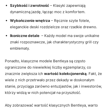
Szybkość i​ zwrotność
– Klasyki⁢ zapewniają
⁢dynamiczną jazdę, łącząc moc z komfortem.
Wykończenie wnętrza
– Ręcznie szyte fotele,
eleganckie deski rozdzielcze oraz⁤ rzadkie ​drewno.
Ikoniczne detale
‍ – Każdy ⁢model ma swoje unikalne
znaki rozpoznawcze, jak charakterystyczny grill czy​
emblematy.
Ponadto, ⁤klasyczne modele‌ Bentleya są często
ograniczone do niewielkiej⁤ liczby egzemplarzy, co
znacznie zwiększa ich
wartość kolekcjonerską
. Fakt, że
⁣wiele z nich przetrwało przez dekady w doskonałym
stanie, ⁤przyciąga zarówno ⁢entuzjastów, jak i⁤ inwestorów,
którzy widzą w nich potencjał​ na⁣ przyszłość.
Aby zobrazować wartość klasycznych Bentleya, warto