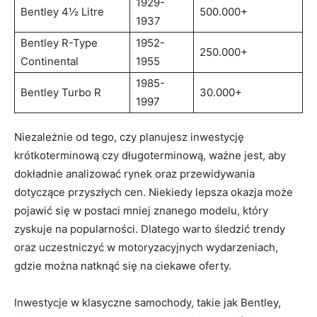
1929-
Bentley‌ 4½⁢ Litre
500.000+
1937
Bentley R-Type
1952-
250.000+
Continental
1955
1985-
Bentley Turbo⁤ R
30.000+
1997
Niezależnie od tego,⁢ czy planujesz inwestycję
krótkoterminową⁢ czy długoterminową, ważne jest,⁤ aby
dokładnie⁢ analizować rynek oraz przewidywania
dotyczące⁣ przyszłych cen. ‍Niekiedy lepsza okazja ‌może
pojawić ⁣się w ⁣postaci ‌mniej znanego modelu, który
zyskuje⁢ na popularności.⁤ Dlatego warto śledzić trendy
oraz uczestniczyć w motoryzacyjnych⁤ wydarzeniach,⁢
gdzie można natknąć się na ciekawe oferty.
Inwestycje⁤ w klasyczne samochody, takie jak Bentley,