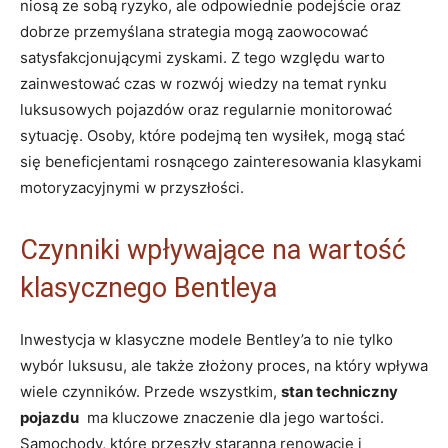
niosą ze sobą ryzyko,⁣ ale odpowiednie podejście oraz
dobrze przemyślana strategia​ mogą zaowocować
⁤satysfakcjonującymi zyskami. Z tego względu warto
zainwestować czas w⁢ rozwój wiedzy na temat rynku
luksusowych pojazdów ⁤oraz regularnie monitorować
‌sytuację. Osoby, które podejmą⁢ ten⁢ wysiłek, mogą stać
się beneficjentami rosnącego ⁢zainteresowania‍ klasykami
motoryzacyjnymi w przyszłości.
Czynniki ⁤wpływające na ‍wartość
klasycznego ⁤Bentleya
Inwestycja w​ klasyczne modele Bentley’a to nie tylko
wybór luksusu, ale także ⁣złożony⁢ proces, na który​ wpływa⁤
wiele ⁣czynników. Przede wszystkim,
stan techniczny
pojazdu
⁣ ma‌ kluczowe znaczenie ‌dla jego wartości.
Samochody, ⁢które przeszły staranną renowację i