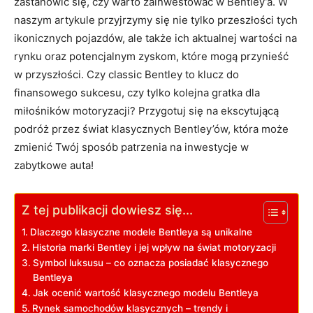
⁢zastanowić się,‍ czy warto ⁣zainwestować w Bentley’a. ⁤W
naszym artykule przyjrzymy się nie tylko przeszłości tych
ikonicznych pojazdów, ale także‍ ich aktualnej wartości⁣ na
rynku oraz potencjalnym zyskom, które mogą przynieść
w‍ przyszłości. Czy classic Bentley to klucz do
finansowego sukcesu, czy tylko kolejna ⁤gratka dla
miłośników‍ motoryzacji? Przygotuj się na ekscytującą
podróż przez świat ⁢klasycznych Bentley’ów, ⁢która może⁢
zmienić Twój sposób patrzenia⁤ na ⁤inwestycje w
zabytkowe auta!
Z tej publikacji dowiesz się...
Dlaczego klasyczne ‌modele Bentleya ⁣są⁣ unikalne
Historia marki​ Bentley ⁣i jej wpływ na świat motoryzacji
Symbol luksusu – ⁣co⁣ oznacza posiadać klasycznego
Bentleya
Jak ocenić wartość klasycznego modelu Bentleya
Rynek ⁢samochodów klasycznych – trendy i