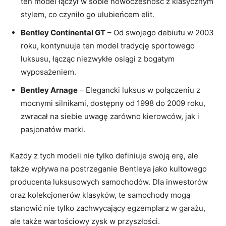
ten model łączył w sobie nowoczesność​ z klasycznym
stylem, co czyniło go ulubieńcem elit.
Bentley Continental GT
– Od swojego debiutu w 2003
roku, ‍kontynuuje ten model tradycję ​sportowego
luksusu,⁣ łącząc niezwykłe osiągi z bogatym
wyposażeniem.
Bentley Arnage
– ⁤Elegancki luksus‌ w połączeniu z
mocnymi silnikami, dostępny od⁤ 1998‍ do 2009 roku,‍
zwracał na siebie uwagę zarówno ⁣kierowców,⁢ jak i
pasjonatów marki.
Każdy z tych modeli nie⁢ tylko definiuje swoją erę, ale
także⁢ wpływa na postrzeganie Bentleya jako kultowego
⁢producenta ⁤luksusowych samochodów. Dla inwestorów
oraz kolekcjonerów ‍klasyków, te ⁣samochody‌ mogą
stanowić nie tylko zachwycający ‌egzemplarz w garażu,
ale także wartościowy zysk w ‍przyszłości.