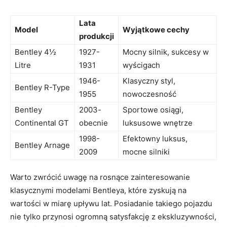
Lata
Model
Wyjątkowe cechy
produkcji
Bentley 4½
1927-
Mocny silnik, ​sukcesy w
Litre
1931
‌wyścigach
1946-
Klasyczny styl,
Bentley R-Type
1955
nowoczesność
Bentley
2003-
Sportowe osiągi,
Continental GT
obecnie
luksusowe wnętrze
1998-
Efektowny luksus,
Bentley Arnage
2009
mocne silniki
Warto zwrócić uwagę na rosnące zainteresowanie
klasycznymi ​modelami ⁢Bentleya, które zyskują na
wartości w miarę ⁣upływu lat. Posiadanie takiego pojazdu⁤
nie ​tylko przynosi ogromną satysfakcję z ekskluzywności,‍