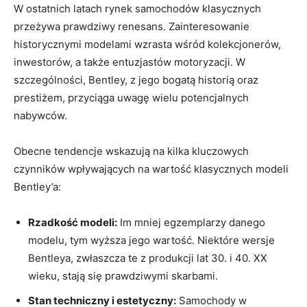
W ostatnich⁤ latach rynek samochodów‌ klasycznych
‍przeżywa​ prawdziwy⁤ renesans. Zainteresowanie
historycznymi modelami wzrasta wśród kolekcjonerów,
inwestorów, a‌ także entuzjastów motoryzacji. W
szczególności, Bentley, ⁢z ​jego bogatą​ historią oraz
prestiżem, przyciąga uwagę wielu potencjalnych
nabywców.
Obecne tendencje wskazują na kilka kluczowych
czynników wpływających na ‍wartość klasycznych⁢ modeli
Bentley’a:
Rzadkość ⁤modeli:
Im mniej egzemplarzy danego
⁣modelu, tym wyższa jego wartość. Niektóre wersje
Bentleya, zwłaszcza te z produkcji lat ‍30. i 40. XX
wieku, stają się prawdziwymi skarbami.
Stan techniczny i⁣ estetyczny:
Samochody w