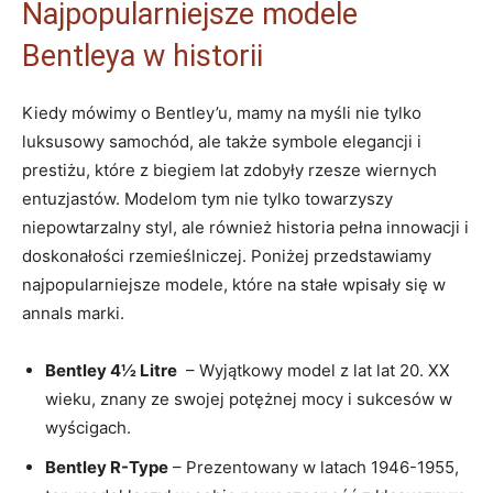
Najpopularniejsze ​modele
Bentleya w historii
Kiedy mówimy o Bentley’u, mamy⁣ na ‍myśli nie tylko
luksusowy ⁣samochód, ale​ także symbole elegancji⁤ i
prestiżu, które z biegiem⁢ lat zdobyły rzesze wiernych
⁤entuzjastów. Modelom‌ tym nie ​tylko towarzyszy
niepowtarzalny ⁢styl, ale również historia pełna innowacji i⁣
doskonałości ‍rzemieślniczej. Poniżej przedstawiamy
najpopularniejsze modele,⁣ które na ‍stałe wpisały się w
annals marki.
Bentley 4½ Litre
‌ – Wyjątkowy ​model z lat ⁤lat 20. ⁢XX
wieku, znany​ ze swojej ‍potężnej mocy i sukcesów w
wyścigach.
Bentley ⁤R-Type
– Prezentowany w latach 1946-1955,