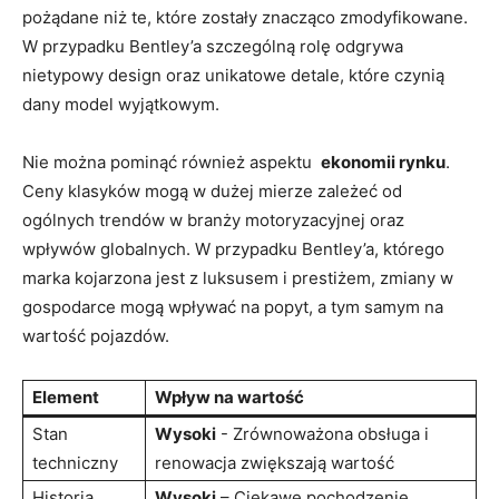
pożądane niż te, które zostały znacząco zmodyfikowane.
W przypadku Bentley’a ⁣szczególną rolę odgrywa
nietypowy design oraz unikatowe detale, które‌ czynią
dany⁤ model wyjątkowym.
Nie można pominąć również aspektu ​
ekonomii ⁢rynku
.
Ceny klasyków mogą w ⁣dużej mierze zależeć od
ogólnych trendów⁢ w branży‍ motoryzacyjnej ‌oraz
wpływów globalnych.⁤ W przypadku ⁤Bentley’a, którego
marka ‍kojarzona jest z luksusem i prestiżem, zmiany w
gospodarce ​mogą wpływać na popyt, a⁤ tym samym ⁣na
wartość pojazdów.
Element
Wpływ‌ na wartość
Stan
Wysoki
-‌ Zrównoważona obsługa i
techniczny
renowacja zwiększają wartość
Historia ​
Wysoki
– ‍Ciekawe pochodzenie