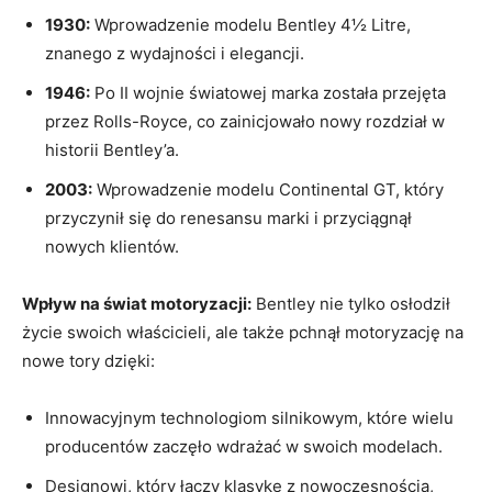
1930:
⁤Wprowadzenie modelu Bentley 4½ Litre,⁤
znanego z wydajności i elegancji.
1946:
Po II wojnie światowej⁤ marka została przejęta
przez Rolls-Royce,⁤ co⁢ zainicjowało nowy rozdział w
historii Bentley’a.
2003:
Wprowadzenie modelu Continental‌ GT, który
przyczynił się ‌do renesansu marki i przyciągnął
nowych ⁤klientów.
Wpływ na ⁣świat motoryzacji:
Bentley nie tylko osłodził
życie swoich ⁤właścicieli, ale także pchnął motoryzację na
nowe tory dzięki:
Innowacyjnym technologiom silnikowym, które wielu
producentów zaczęło wdrażać w swoich⁢ modelach.
Designowi, który łączy klasykę ‌z nowoczesnością,