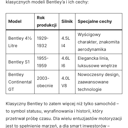
klasycznych⁢ modeli Bentley’a i ich ​cechy:
Rok
Model
Silnik
Specjalne cechy
produkcji
Wyścigowy⁤
Bentley 4½
1929-
4.5L
charakter, znakomita
‌Litre
1932
I4
aerodynamika
1955-
4.6L
Elegancka linia,
Bentley S1
1959
I6
luksusowe wnętrze
Bentley
Nowoczesny design,
2003-
4.0L
Continental
zaawansowane
obecnie
V8
GT
technologie
Klasyczny Bentley to zatem więcej niż ⁣tylko ​samochód –
to symbol statusu, wyrafinowania i historii, który
⁢przetrwał próbę czasu. Dla ⁢wielu entuzjastów motoryzacji‌
jest ‌to spełnienie marzeń, a dla smart inwestorów –