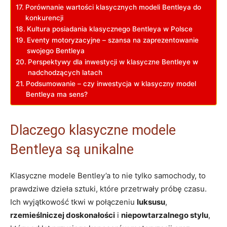
Porównanie wartości klasycznych modeli Bentleya ⁣do
konkurencji
Kultura posiadania‌ klasycznego Bentleya w‍ Polsce
Eventy motoryzacyjne – szansa na zaprezentowanie
⁤swojego ⁤Bentleya
Perspektywy dla⁣ inwestycji w klasyczne Bentleye w
nadchodzących latach
Podsumowanie – czy inwestycja w klasyczny ⁢model
Bentleya ma sens?
Dlaczego klasyczne ‌modele
Bentleya ⁣są⁣ unikalne
Klasyczne modele Bentley’a to nie tylko samochody, to
prawdziwe dzieła sztuki, które przetrwały ⁢próbę czasu.
Ich⁣ wyjątkowość tkwi w połączeniu‌
luksusu
,
rzemieślniczej doskonałości
i
niepowtarzalnego stylu
,