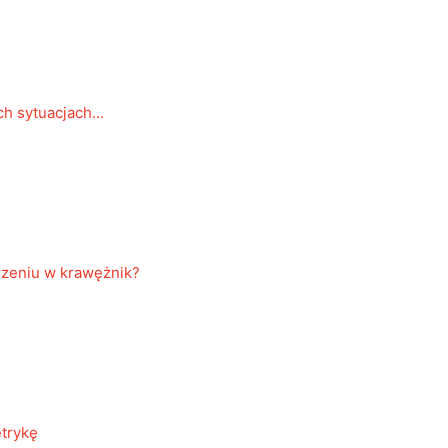
ch sytuacjach…
rzeniu w krawężnik?
etrykę