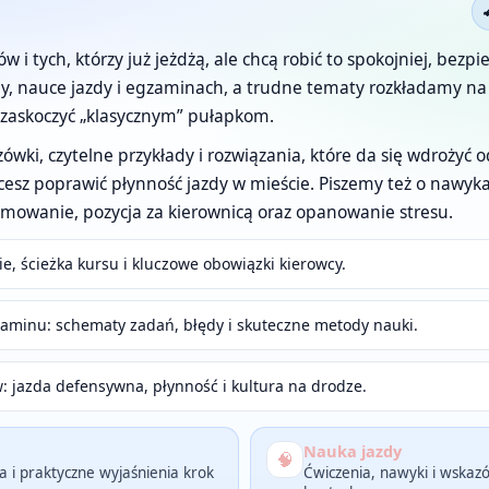
ów i tych, którzy już jeżdżą, ale chcą robić to spokojniej, bezp
, nauce jazdy i egzaminach, a trudne tematy rozkładamy na p
ię zaskoczyć „klasycznym” pułapkom.
ki, czytelne przykłady i rozwiązania, które da się wdrożyć od
hcesz poprawić płynność jazdy w mieście. Piszemy też o nawyka
amowanie, pozycja za kierownicą oraz opanowanie stresu.
e, ścieżka kursu i kluczowe obowiązki kierowcy.
minu: schematy zadań, błędy i skuteczne metody nauki.
w: jazda defensywna, płynność i kultura na drodze.
Nauka jazdy
🧠
 i praktyczne wyjaśnienia krok
Ćwiczenia, nawyki i wskaz