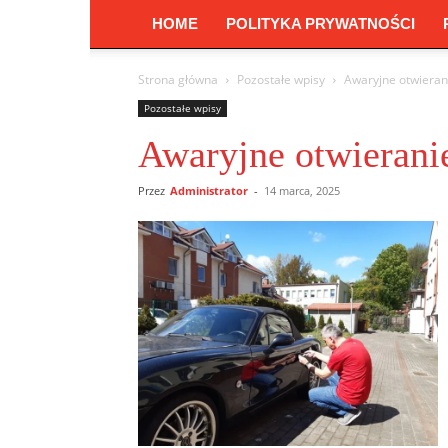
HOME
POLITYKA PRYWATNOŚCI
Strona główna
Pozostałe wpisy
Awaryjne otwierani
Pozostałe wpisy
Awaryjne otwieranie
Przez
Administrator
-
14 marca, 2025