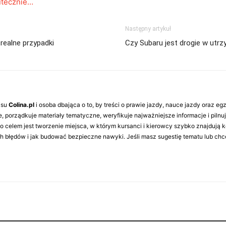
utecznie…
Następny artykuł
realne przypadki
Czy Subaru jest drogie w utrz
isu
Colina.pl
i osoba dbająca o to, by treści o prawie jazdy, nauce jazdy oraz e
e, porządkuje materiały tematyczne, weryfikuje najważniejsze informacje i pilnu
o celem jest tworzenie miejsca, w którym kursanci i kierowcy szybko znajdują 
 błędów i jak budować bezpieczne nawyki. Jeśli masz sugestię tematu lub chce