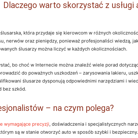
Dlaczego warto skorzystać z usługi 
 ślusarska, która przydaje się kierowcom w różnych okolicznośc
, nerwów oraz pieniędzy, ponieważ profesjonaliści wiedzą, ja
wanych ślusarzy można liczyć w każdych okolicznościach.
ystać, bo choć w Internecie można znaleźć wiele porad dotyczą
owadzić do poważnych uszkodzeń – zarysowania lakieru, uszk
ifikowani ślusarze dysponują odpowiednimi narzędziami i wie
d bez szkód.
esjonalistów – na czym polega?
e wymagające precyzji
, doświadczenia i specjalistycznych nar
którym są w stanie otworzyć auto w sposób szybki i bezpieczny. J