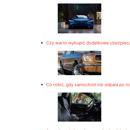
Czy warto wykupić dodatkowe ubezpiec
Co robić, gdy samochód nie odpala po n