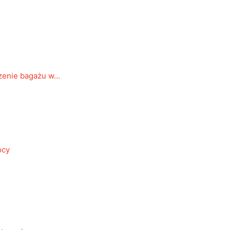
zenie bagażu w…
ocy