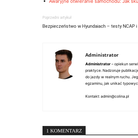
Awaryjne otwieranie samochodu: Jak sk
Poprzedni artykuł
Bezpieczeństwo w Hyundaiach – testy NCAP i 
Administrator
Administrator
– opiekun serw
praktyce. Nadzoruje publikacj
do jazdy w realnym ruchu. Jeg
egzaminu, jak unikać typowych
Kontakt: admin@colina.pl
1 KOMENTARZ