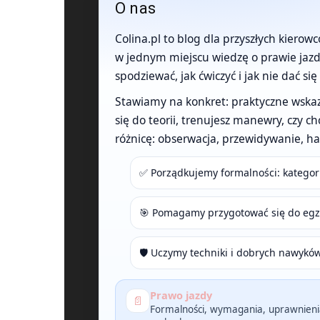
O nas
Colina.pl to blog dla przyszłych kierowc
w jednym miejscu wiedzę o prawie jazdy
spodziewać, jak ćwiczyć i jak nie dać s
Stawiamy na konkret: praktyczne wskazów
się do teorii, trenujesz manewry, czy c
różnicę: obserwacja, przewidywanie, h
✅ Porządkujemy formalności: kategori
🎯 Pomagamy przygotować się do egza
🛡️ Uczymy techniki i dobrych nawykó
Prawo jazdy
📄
Formalności, wymagania, uprawnienia