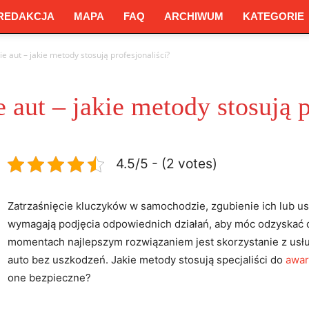
REDAKCJA
MAPA
FAQ
ARCHIWUM
KATEGORIE
e aut – jakie metody stosują profesjonaliści?
 aut – jakie metody stosują p
4.5/5 - (2 votes)
Zatrzaśnięcie kluczyków w samochodzie, zgubienie ich lub us
wymagają podjęcia odpowiednich działań, aby móc odzyskać 
momentach najlepszym rozwiązaniem jest skorzystanie z usłu
auto bez uszkodzeń. Jakie metody stosują specjaliści do
awar
one bezpieczne?