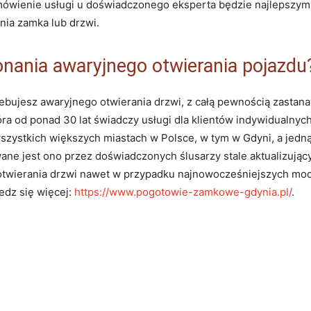
mówienie usługi u doświadczonego eksperta będzie najlepszy
nia zamka lub drzwi.
onania awaryjnego otwierania pojazdu
trzebujesz awaryjnego otwierania drzwi, z całą pewnością zastan
tóra od ponad 30 lat świadczy usługi dla klientów indywidualny
ystkich większych miastach w Polsce, w tym w Gdyni, a jedną z
wane jest ono przez doświadczonych ślusarzy stale aktualizują
ki otwierania drzwi nawet w przypadku najnowocześniejszych m
edz się więcej:
https://www.pogotowie-zamkowe-gdynia.pl/
.