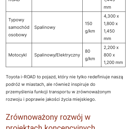
mm
4,300 x
Typowy
150
1,800 x
samochód
Spalinowy
g/km
1,450
osobowy
mm
2,200 x
80
Motocykl
Spalinowy/Elektryczny
800 x
g/km
1,200 mm
Toyota i-ROAD to pojazd, który nie tylko redefiniuje naszą
podróż w miastach, ale również inspiruje do
przemyślenia funkcji transportu w zrównoważonym
rozwoju i poprawie jakości życia miejskiego.
Zrównoważony rozwój w
projektach koncepcyjnych