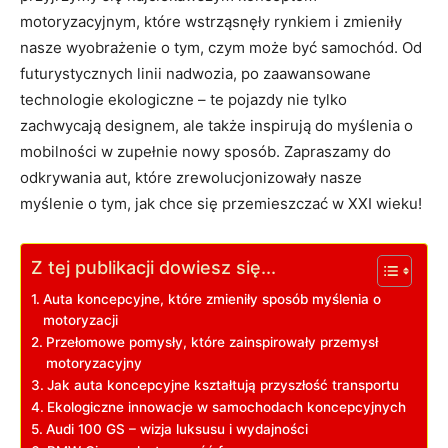
motoryzacyjnym, które wstrząsnęły rynkiem i zmieniły
nasze wyobrażenie o tym, czym może być samochód. Od
futurystycznych linii nadwozia, po zaawansowane
technologie ekologiczne – te pojazdy nie tylko
zachwycają designem, ale także inspirują do myślenia o
mobilności w zupełnie nowy sposób. Zapraszamy do
odkrywania aut, które zrewolucjonizowały nasze
myślenie o tym, jak chce się przemieszczać w XXI wieku!
Z tej publikacji dowiesz się...
Auta koncepcyjne, które zmieniły sposób myślenia o
motoryzacji
Przełomowe pomysły, które zainspirowały przemysł
motoryzacyjny
Jak auta koncepcyjne kształtują przyszłość transportu
Ekologiczne innowacje w samochodach koncepcyjnych
Audi 100 GS – wizja luksusu i wydajności