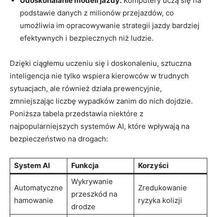
Udoskonalanie modeli jazdy:
Komputery uczą się na‌
podstawie danych z milionów przejazdów,⁣ co⁤
umożliwia im opracowywanie strategii jazdy bardziej
efektywnych i bezpiecznych niż ludzie.
Dzięki ciągłemu uczeniu się i doskonaleniu, sztuczna‍
inteligencja ‌nie tylko wspiera kierowców w trudnych
sytuacjach, ale ‌również ⁤działa prewencyjnie,
zmniejszając liczbę⁣ wypadków⁢ zanim do⁢ nich dojdzie.
Poniższa tabela przedstawia⁢ niektóre‍ z ​
najpopularniejszych systemów AI, które wpływają na
bezpieczeństwo na drogach:
System‌ AI
Funkcja
Korzyści
Wykrywanie
Automatyczne‍
Zredukowanie
przeszkód na‍
hamowanie
⁢ryzyka kolizji
drodze