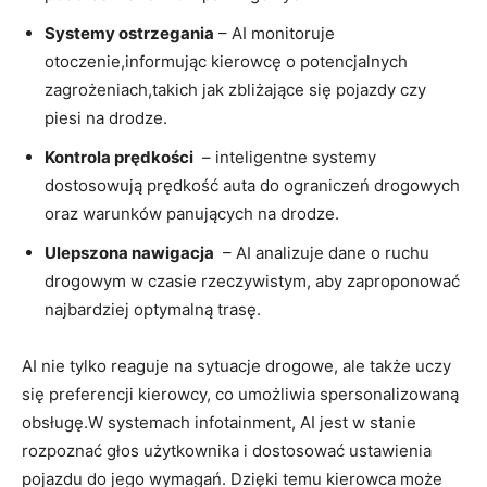
Systemy ostrzegania
– AI monitoruje
otoczenie,informując kierowcę o ⁢potencjalnych‍
zagrożeniach,takich jak zbliżające się pojazdy​ czy
piesi na ⁤drodze.
Kontrola prędkości
⁢ – inteligentne systemy
dostosowują​ prędkość⁤ auta do ograniczeń drogowych
oraz ​warunków ‍panujących na drodze.
Ulepszona nawigacja
‌ – AI analizuje dane o ⁢ruchu
drogowym w czasie rzeczywistym,​ aby ‍zaproponować
najbardziej​ optymalną trasę.
AI nie‌ tylko⁢ reaguje na sytuacje drogowe, ale ⁤także uczy
się preferencji kierowcy,​ co umożliwia spersonalizowaną
obsługę.W⁢ systemach ‍infotainment, AI jest w stanie
rozpoznać ​głos użytkownika i⁣ dostosować ustawienia
pojazdu do jego​ wymagań. Dzięki temu kierowca może