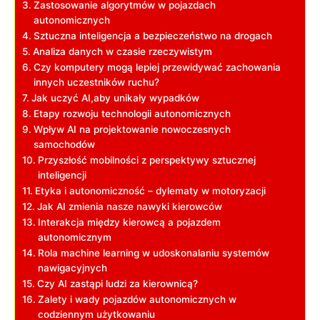
Zastosowanie⁣ algorytmów ⁤w pojazdach
autonomicznych
Sztuczna ⁢inteligencja ⁢a bezpieczeństwo⁢ na⁤ drogach
Analiza danych ⁣w czasie rzeczywistym
Czy komputery mogą lepiej przewidywać zachowania
innych ​uczestników ruchu?
Jak uczyć AI,aby unikały wypadków
Etapy rozwoju technologii⁢ autonomicznych
Wpływ AI ⁤na projektowanie ⁤nowoczesnych
samochodów
Przyszłość​ mobilności z perspektywy sztucznej
inteligencji
Etyka i ‌autonomiczność‍ – dylematy w ⁢motoryzacji
Jak AI ⁤zmienia nasze nawyki‍ kierowców
Interakcja między kierowcą ⁢a⁣ pojazdem
‌autonomicznym
Rola machine learning w udoskonalaniu systemów
nawigacyjnych
Czy AI zastąpi ⁢ludzi za⁣ kierownicą?
Zalety i wady pojazdów autonomicznych w
codziennym użytkowaniu