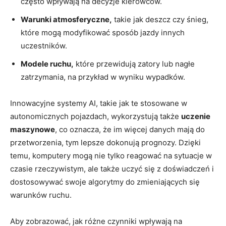
‌często wpływają na decyzje⁣ kierowców.
Warunki atmosferyczne,
takie‍ jak⁢ deszcz czy śnieg,⁤
które mogą ⁣modyfikować sposób ⁢jazdy‍ innych⁤
uczestników.
Modele⁤ ruchu,
które przewidują zatory lub nagłe
zatrzymania, na ⁤przykład w wyniku wypadków.
Innowacyjne systemy AI, takie jak te stosowane ⁤w
autonomicznych pojazdach, wykorzystują także
uczenie
maszynowe
, co ⁢oznacza, że im​ więcej danych mają do⁣
przetworzenia, tym​ lepsze dokonują prognozy. Dzięki
temu, komputery​ mogą nie tylko reagować na sytuacje w
czasie rzeczywistym, ale także uczyć się z doświadczeń​ i
dostosowywać swoje algorytmy‌ do zmieniających się‍
warunków ruchu.
Aby zobrazować, jak różne czynniki wpływają na