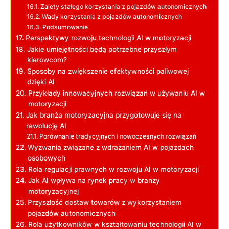
Zalety ⁢stałego‌ korzystania z pojazdów autonomicznych
Wady korzystania z ​pojazdów autonomicznych
Podsumowanie
Perspektywy ⁤rozwoju technologii AI w⁢ motoryzacji
Jakie⁢ umiejętności będą⁣ potrzebne przyszłym
kierowcom?
Sposoby na​ zwiększenie efektywności paliwowej‌
dzięki AI
Przykłady innowacyjnych rozwiązań w używaniu AI w
‌motoryzacji
Jak branża‌ motoryzacyjna⁤ przygotowuje się⁣ na
⁣rewolucję AI
Porównanie⁢ tradycyjnych i‌ nowoczesnych ⁤rozwiązań
Wyzwania związane z wdrażaniem AI w ⁣pojazdach
osobowych
Rola regulacji⁢ prawnych w rozwoju‍ AI w motoryzacji
Jak AI wpływa⁣ na rynek pracy w branży
⁤motoryzacyjnej
Przyszłość dostaw towarów z wykorzystaniem‍
pojazdów⁣ autonomicznych
Rola użytkowników w kształtowaniu technologii​ AI w