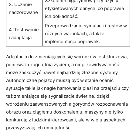
Szkolenie algorytmów​ przy użyciu‍
3. Uczenie
etykietowanych‍ danych,‌ co poprawia
‍nadzorowane
ich dokładność.
Przeprowadzanie symulacji i testów ​w‌
4. Testowanie‍
różnych warunkach, a‍ także
i adaptacja
‌implementacja poprawek.
Adaptacja do ‍zmieniających się warunków jest⁢ kluczowa,
‌ponieważ drogi tętnią życiem, ⁣a‍ nieprzewidywalność
może zaskoczyć nawet⁣ najbardziej złożone⁣ systemy.
‍Autonomiczne‌ pojazdy muszą być w⁣ stanie ocenić
sytuacje takie⁤ jak nagłe hamowania,piesi na przejściu czy⁣
też zmieniające się sygnalizacje świetlne. ⁢dzięki
wdrożeniu zaawansowanych algorytmów⁢ rozpoznawania⁤
obrazu oraz ciągłemu⁢ doskonaleniu, maszyny nie‍ tylko⁤
konkurują z ludzkimi⁢ kierowcami, ⁢ale w ​wielu⁣ aspektach‌
przewyższają ich umiejętności.