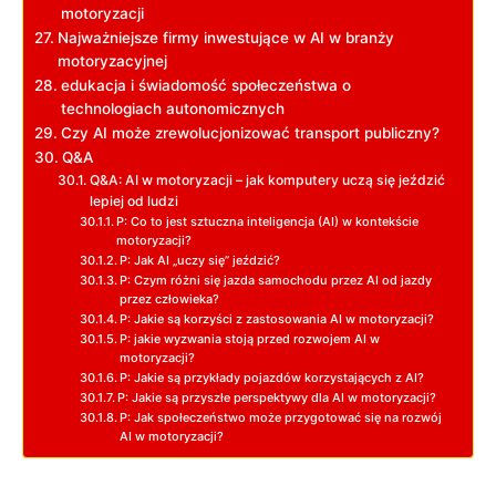
motoryzacji
Najważniejsze firmy inwestujące w AI⁤ w branży
motoryzacyjnej
edukacja i świadomość społeczeństwa o
technologiach autonomicznych
Czy AI może zrewolucjonizować transport publiczny?
Q&A
Q&A: ‍AI w motoryzacji – jak komputery uczą‍ się jeździć
lepiej ‌od ludzi
P: Co to jest sztuczna ‌inteligencja (AI) w kontekście
motoryzacji?
P: Jak AI „uczy ​się” jeździć?
P: Czym różni się ‍jazda samochodu przez AI od ​jazdy
przez człowieka?
P: Jakie są korzyści‌ z ⁤zastosowania ⁣AI w motoryzacji?
P: jakie wyzwania⁣ stoją przed rozwojem AI w
⁣motoryzacji?
P: Jakie są przykłady pojazdów korzystających ‌z AI?
P:‍ Jakie ‌są​ przyszłe perspektywy dla​ AI ⁣w motoryzacji?
P: Jak społeczeństwo może przygotować się⁣ na rozwój
AI ⁣w motoryzacji?