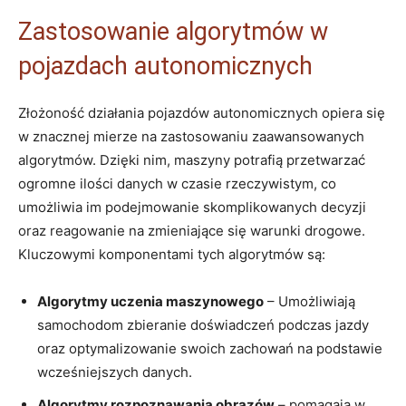
Zastosowanie⁣ algorytmów ⁤w
pojazdach autonomicznych
Złożoność działania ⁢pojazdów ⁣autonomicznych opiera‌ się
⁢w ‌znacznej mierze ⁢na zastosowaniu ⁣zaawansowanych
algorytmów. ⁢Dzięki nim, maszyny potrafią przetwarzać
⁤ogromne⁢ ilości danych w czasie rzeczywistym, co
umożliwia im​ podejmowanie ⁣skomplikowanych decyzji
oraz ⁤reagowanie⁣ na zmieniające się warunki‌ drogowe.
⁤Kluczowymi komponentami ​tych algorytmów są:
Algorytmy ‍uczenia maszynowego
– Umożliwiają‌
samochodom zbieranie doświadczeń‌ podczas jazdy
oraz optymalizowanie swoich zachowań​ na podstawie
wcześniejszych danych.
Algorytmy⁣ rozpoznawania⁢ obrazów
– pomagają w