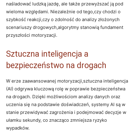
naśladować ludzką jazdę, ale także przewyższać‌ ją pod
wieloma ‍względami.‌ Niezależnie‌ od⁣ tego,czy chodzi o​
szybkość reakcji,czy o zdolność⁢ do analizy złożonych
scenariuszy drogowych,algorytmy⁢ stanowią fundament
⁣przyszłości motoryzacji.
Sztuczna ⁢inteligencja ⁢a
bezpieczeństwo⁢ na⁤ drogach
W erze zaawansowanej⁤ motoryzacji,sztuczna inteligencja
(AI) odgrywa kluczową rolę w poprawie ⁣bezpieczeństwa
⁤na ‍drogach.‍ Dzięki możliwościom analizy danych oraz
uczenia się ​na podstawie‍ doświadczeń, systemy AI ‍są w
⁣stanie⁢ przewidywać zagrożenia i podejmować decyzje w
ułamku⁤ sekundy, co znacząco zmniejsza ‌ryzyko
wypadków.