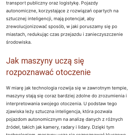
transport publiczny oraz ⁣logistykę. Pojazdy
autonomiczne, ‌korzystające z ⁢rozwiązań opartych ⁤na
‌sztucznej inteligencji, mają⁢ potencjał, ‍aby‍
zrewolucjonizować sposób, ‍w⁢ jaki poruszamy ⁣się po‌
miastach,​ redukując czas przejazdu i ‍zanieczyszczenie
środowiska.
Jak maszyny uczą się
rozpoznawać​ otoczenie
W miarę jak technologia rozwija się w ‍zawrotnym ⁢tempie,
maszyny stają się ⁤coraz​ bardziej⁤ zdolne do zrozumienia i
interpretowania⁣ swojego otoczenia.⁤ U podstaw ‌tego
‍zjawiska leży sztuczna inteligencja, która pozwala
pojazdom autonomicznym na ‌analizę ​danych z różnych
źródeł, takich jak kamery, radary⁣ i lidary. Dzięki tym
technologiom, maszyny uczą‍ się rozpoznawać kluczowe