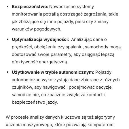
Bezpieczeństwo:
Nowoczesne‍ systemy
monitorowania potrafią dostrzegać zagrożenia,‍ takie
jak zbliżające się inne pojazdy, ⁢piesi⁣ czy zmiany
warunków pogodowych.
Optymalizacja wydajności:
‌ Analizując dane o⁤
prędkości,​ obciążeniu czy spalaniu, samochody ​mogą
dostosować ​swoje⁢ parametry, ​aby osiągnąć lepszą
efektywność ⁤energetyczną.
Użytkowanie w ⁣trybie autonomicznym:
Pojazdy⁤
autonomiczne ⁢wykorzystują⁢ dane ⁢zbierane z​ różnych⁤
czujników, ⁣aby ‌nawigować i podejmować decyzje
samodzielnie,⁢ co znacznie ⁣zwiększa ‍komfort i
bezpieczeństwo jazdy.
W procesie analizy danych ‌kluczowe są ⁢też algorytmy
uczenia maszynowego,⁢ które pozwalają komputerom