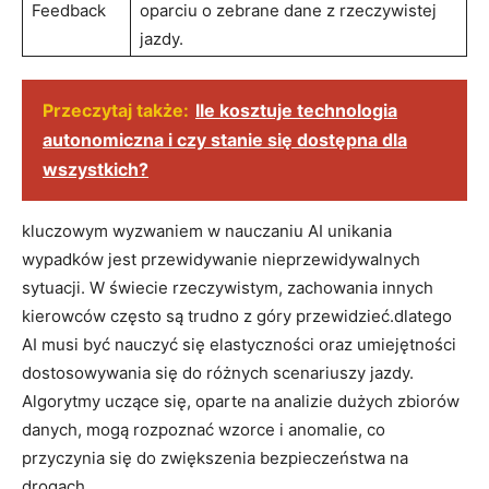
Feedback
oparciu ⁢o zebrane dane z⁢ rzeczywistej
jazdy.
Przeczytaj także:
Ile kosztuje technologia
autonomiczna i czy stanie się dostępna dla
wszystkich?
kluczowym ‌wyzwaniem ⁢w nauczaniu AI unikania⁢
wypadków jest ​przewidywanie ‍nieprzewidywalnych​
sytuacji.‍ W‍ świecie rzeczywistym, zachowania innych
kierowców często są⁢ trudno z⁤ góry przewidzieć.dlatego
AI musi być nauczyć⁤ się ‌elastyczności oraz​ umiejętności
dostosowywania ⁤się do‌ różnych scenariuszy ⁤jazdy.‍
Algorytmy uczące ⁢się, oparte na analizie dużych zbiorów
danych, mogą rozpoznać wzorce⁤ i anomalie, co
przyczynia się do zwiększenia‍ bezpieczeństwa​ na
‍drogach.