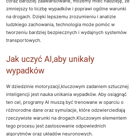
coraz⁣ bardziej zaawansowane, możemy mieć nadzieję, że⁢
zmniejszy to liczbę wypadków i ⁣poprawi ogólne‌ warunki
na drogach. Dzięki lepszemu⁣ zrozumieniu i​ analizie
ludzkiego zachowania, technologia ⁣może pomóc w⁢
tworzeniu bardziej bezpiecznych i wydajnych ⁣systemów
transportowych.
Jak uczyć AI,aby unikały
wypadków
W ⁢dziedzinie ‌motoryzacji,kluczowym zadaniem sztucznej⁢
inteligencji jest nauka unikania wypadków. Aby osiągnąć
ten cel, programy⁢ AI⁢ muszą ‌być trenowane‌ w oparciu ⁤o
różnorodne ⁣dane oraz ‍symulacje,‌ które odzwierciedlają
rzeczywiste ‍warunki na drogach.Kluczowym⁢ elementem
tego procesu jest⁢ zastosowanie odpowiednich
algorytmów oraz układów neuronowych.