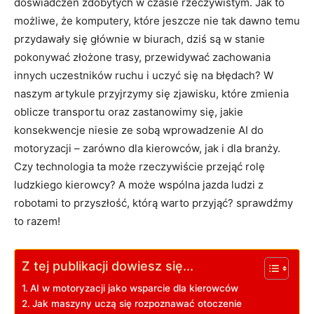
‍doświadczeń zdobytych w czasie rzeczywistym. Jak to
możliwe, że komputery,⁤ które jeszcze nie tak dawno temu
przydawały ⁢się głównie‍ w⁤ biurach, ⁣dziś są w​ stanie
pokonywać złożone trasy,⁢ przewidywać zachowania
innych uczestników ‍ruchu i uczyć się na⁢ błędach? W
naszym artykule⁢ przyjrzymy się zjawisku, które zmienia
oblicze transportu ‌oraz zastanowimy się, jakie
konsekwencje niesie‌ ze sobą wprowadzenie AI do
motoryzacji – zarówno dla kierowców,‌ jak i⁢ dla branży.
⁤Czy⁢ technologia⁢ ta może⁣ rzeczywiście przejąć rolę‍
ludzkiego kierowcy?‍ A ⁣może wspólna ‌jazda ludzi z
⁢robotami to ​przyszłość, ​którą warto przyjąć? sprawdźmy
to razem!
Z tej publikacji dowiesz się...
AI ‍w​ motoryzacji jako ​wsparcie dla kierowców
Jak maszyny uczą się rozpoznawać​ otoczenie