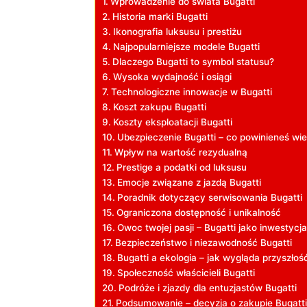
Wprowadzenie do świata Bugatti
Historia marki Bugatti
Ikonografia luksusu i prestiżu
Najpopularniejsze modele Bugatti
Dlaczego Bugatti to symbol statusu?
Wysoka wydajność i osiągi
Technologiczne innowacje w Bugatti
Koszt zakupu Bugatti
Koszty eksploatacji Bugatti
Ubezpieczenie Bugatti – co powinieneś wi
Wpływ na wartość rezydualną
Prestige a podatki od luksusu
Emocje związane z jazdą Bugatti
Poradnik dotyczący serwisowania Bugatti
Ograniczona dostępność i unikalność
Owoc twojej pasji – Bugatti jako inwestycja
Bezpieczeństwo i niezawodność Bugatti
Bugatti a ekologia – jak wygląda przyszłoś
Społeczność właścicieli Bugatti
Podróże i zjazdy dla entuzjastów Bugatti
Podsumowanie – decyzja o zakupie Bugatti