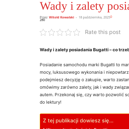
Wady i zalety posi
0
Przez
Witold Kowalski
-
18 października, 2025
280
Rate this post
Wady i zalety posiadania Bugatti – co trz
Posiadanie samochodu marki Bugatti to mar
mocy, luksusowego wykonania i niepowtarzal
podejmiesz decyzję o zakupie, warto zasta
omówimy zarówno zalety, jak i wady związa
autem. Przekonaj się, czy warto pozwolić s
do lektury!
Z tej publikacji dowiesz się...