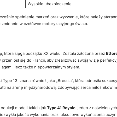
Wysokie ubezpieczenie
ześnie spełnienie marzeń oraz wyzwanie, które należy starann
 niezmiennie w czołówce motoryzacyjnego świata.
ię, która sięga początku XX wieku. Została założona przez
Ettor
óry przeniósł się do Francji, aby zrealizować swoją wizję per
osiągami, lecz także niepowtarzalnym stylem.
Type 13, znana również jako „Brescia”, która odnosiła sukcesy
tti na arenę międzynarodową, zdobywając serca miłośników moto
rodukcji modeli takich jak
Type 41 Royale
, jeden z największyc
ezwykła jakość wykonania oraz luksusowe wykończenia uczyni