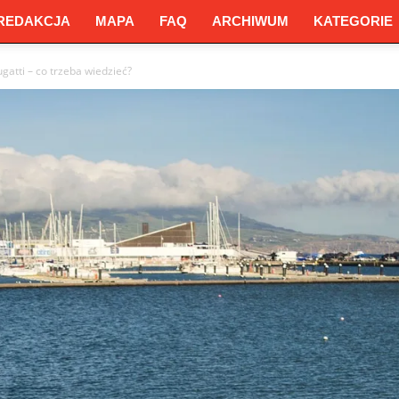
REDAKCJA
MAPA
FAQ
ARCHIWUM
KATEGORIE
gatti – co trzeba wiedzieć?