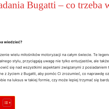
adania Bugatti – co trzeba 
eba wiedzieć?
zenie wielu miłośników motoryzacji na całym świecie. Te legen
nego stylu, przyciągają uwagę nie tylko entuzjastów, ale takż
nowić się nad wszystkimi aspektami związanymi z posiadaniem 
ne z życiem z Bugatti, aby pomóc Ci zrozumieć, co naprawdę 
obie na luksus w takiej formie, czy może lepiej trzymać się ba