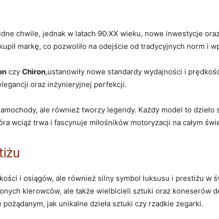
udne chwile, jednak w latach 90.XX wieku, nowe inwestycje ora
upił markę, co pozwoliło na odejście od tradycyjnych norm i 
on
czy
Chiron
,ustanowiły nowe standardy wydajności i prędko
egancji oraz inżynieryjnej perfekcji.
 samochody, ale również tworzy legendy. Każdy model to dzieło s
tóra wciąż trwa i fascynuje miłośników motoryzacji na całym świ
tiżu
dkości i osiągów, ale również silny symbol luksusu i prestiżu w
lonych kierowców, ale także wielbicieli sztuki oraz koneserów 
 pożądanym, jak unikalne dzieła sztuki czy rzadkie zegarki.