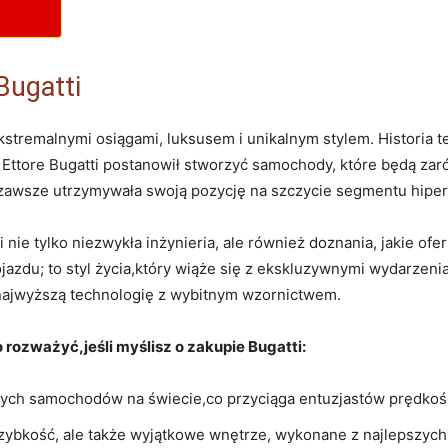
Bugatti
 ekstremalnymi osiągami, luksusem i unikalnym stylem. Historia t
 Ettore Bugatti postanowił stworzyć samochody, które będą zarów
le zawsze utrzymywała swoją pozycję na szczycie segmentu hip
 nie tylko niezwykła inżynieria, ale również doznania, jakie o
 pojazdu; to styl życia,który wiąże się z ekskluzywnymi wydarze
ą najwyższą technologię z wybitnym wzornictwem.
rozważyć,jeśli myślisz o zakupie Bugatti:
szych samochodów na świecie,co przyciąga entuzjastów prędkoś
zybkość, ale także wyjątkowe wnętrze, wykonane z najlepszych