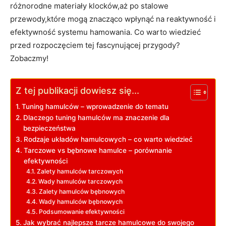
różnorodne materiały klocków,aż po stalowe
przewody,które mogą znacząco wpłynąć na reaktywność i
efektywność systemu hamowania. Co warto wiedzieć
przed rozpoczęciem tej fascynującej przygody?
Zobaczmy!
Z tej publikacji dowiesz się...
Tuning hamulców – wprowadzenie do tematu
Dlaczego tuning hamulców ma znaczenie dla
bezpieczeństwa
Rodzaje układów hamulcowych – co warto wiedzieć
Tarczowe vs bębnowe hamulce – porównanie
efektywności
Zalety hamulców tarczowych
Wady hamulców tarczowych
Zalety hamulców bębnowych
Wady hamulców bębnowych
Podsumowanie efektywności
Jak wybrać najlepsze tarcze hamulcowe do swojego