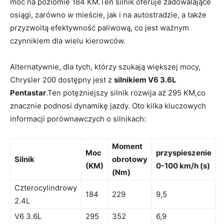
moc na poziomie 184 KM.Ten silnik oferuje zadowalające
osiągi, zarówno w mieście, jak i na autostradzie, a także
przyzwoitą efektywność paliwową, co jest ważnym
czynnikiem dla wielu kierowców.
Alternatywnie, dla tych, którzy szukają większej mocy,
Chrysler 200 dostępny jest z
silnikiem V6 3.6L
Pentastar
.Ten potężniejszy silnik rozwija aż 295 KM,co
znacznie podnosi dynamikę jazdy. Oto kilka kluczowych
informacji porównawczych o silnikach:
Moment
Moc
przyspieszenie
Silnik
obrotowy
(KM)
0-100 km/h (s)
(Nm)
Czterocylindrowy
184
229
9,5
2.4L
V6 3.6L
295
352
6,9