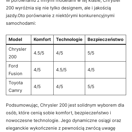
W porównaniu z innymi modelami w tej klasie, Chrysler
200 wyróżnia się nie tylko designem, ale i jakością
jazdy.Oto porównanie z niektórymi konkurencyjnymi
samochodami:
Model
Komfort
Technologie
Bezpieczeństwo
Chrysler
4.5/5
4/5
5/5
200
Ford
4/5
4.5/5
4/5
Fusion
Toyota
4/5
4/5
5/5
Camry
Podsumowując, Chrysler 200 jest solidnym wyborem dla
osób, które cenią sobie komfort, bezpieczeństwo i
nowoczesne technologie. Jego dynamiczne osiągi oraz
eleganckie wykończenie z pewnością zwrócą uwagę