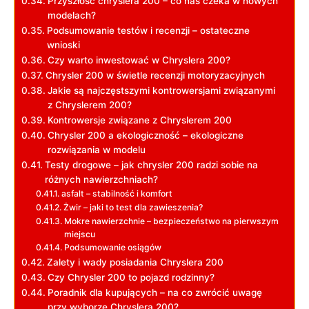
Przyszłość chryslera 200 – co nas czeka w nowych
modelach?
Podsumowanie testów i recenzji – ostateczne
wnioski
Czy warto inwestować w Chryslera 200?
Chrysler 200 w świetle recenzji motoryzacyjnych
Jakie są najczęstszymi kontrowersjami związanymi
z Chryslerem 200?
Kontrowersje związane z Chryslerem 200
Chrysler 200 a ekologiczność – ekologiczne
rozwiązania w modelu
Testy drogowe – jak chrysler 200 radzi sobie na
różnych nawierzchniach?
asfalt – stabilność i komfort
Żwir – jaki to test dla zawieszenia?
Mokre nawierzchnie – bezpieczeństwo na pierwszym
miejscu
Podsumowanie osiągów
Zalety i wady posiadania Chryslera 200
Czy Chrysler 200 to pojazd rodzinny?
Poradnik dla kupujących – na co zwrócić uwagę
przy wyborze Chryslera 200?