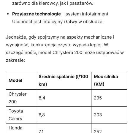
zarówno dla kierowcy, jak i pasażerów.
Przyjazne technologie
– system infotainment
Uconnect jest intuicyjny i łatwy w obsłudze.
Jednakże, gdy spojrzymy na aspekty mechaniczne i
wydajność, konkurencja często wypada lepiej. W
szczególności, model Chryslera 200 może ustępować w
zakresie:
Średnie spalanie (l/100
Moc silnika
Model
km)
(KM)
Chrysler
8,4
295
200
Toyota
6,8
203
Camry
Honda
7,1
252