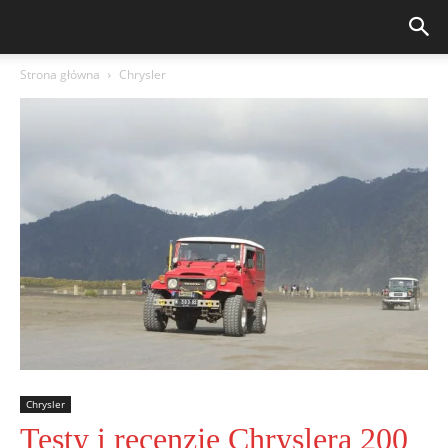
Strona główna
Chrysler
Chrysler
Testy i recenzje Chryslera 200