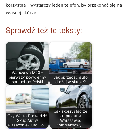
korzystna – wystarczy jeden telefon, by przekonać się na
własnej skórze.
Sprawdź też te teksty:
Warszawa M20 –
pierwszy powojenny
Jak sprzedać auto
samochód Polski
drożej w skupie?
Jak skorzystać ze
Czy Warto Prowadzić
skupu aut w
Skup Aut w
Warszawie:
Piasecznie? Oto Co…
Kompleksowy…