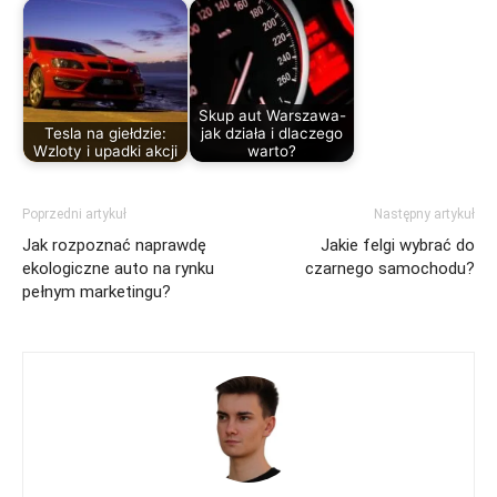
Skup aut Warszawa-
Tesla na giełdzie:
jak działa i dlaczego
Wzloty i upadki akcji
warto?
Poprzedni artykuł
Następny artykuł
Jak rozpoznać naprawdę
Jakie felgi wybrać do
ekologiczne auto na rynku
czarnego samochodu?
pełnym marketingu?