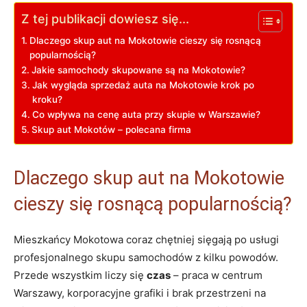
Z tej publikacji dowiesz się...
Dlaczego skup aut na Mokotowie cieszy się rosnącą
popularnością?
Jakie samochody skupowane są na Mokotowie?
Jak wygląda sprzedaż auta na Mokotowie krok po
kroku?
Co wpływa na cenę auta przy skupie w Warszawie?
Skup aut Mokotów – polecana firma
Dlaczego skup aut na Mokotowie
cieszy się rosnącą popularnością?
Mieszkańcy Mokotowa coraz chętniej sięgają po usługi
profesjonalnego skupu samochodów z kilku powodów.
Przede wszystkim liczy się
czas
– praca w centrum
Warszawy, korporacyjne grafiki i brak przestrzeni na