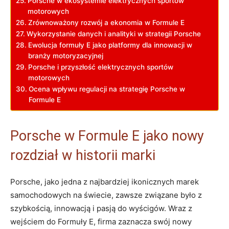
Porsche w ekosystemie elektrycznych sportów
motorowych
Zrównoważony rozwój a ekonomia w Formule E
Wykorzystanie danych i analityki w strategii Porsche
Ewolucja formuły E jako platformy dla innowacji w
branży motoryzacyjnej
Porsche i przyszłość elektrycznych sportów
motorowych
Ocena wpływu regulacji na strategię Porsche w
Formule E
Porsche w Formule E jako nowy
rozdział w historii marki
Porsche, jako jedna z najbardziej ikonicznych marek
samochodowych na świecie, zawsze związane było z
szybkością, innowacją i pasją do wyścigów. Wraz z
wejściem do Formuły E, firma zaznacza swój nowy