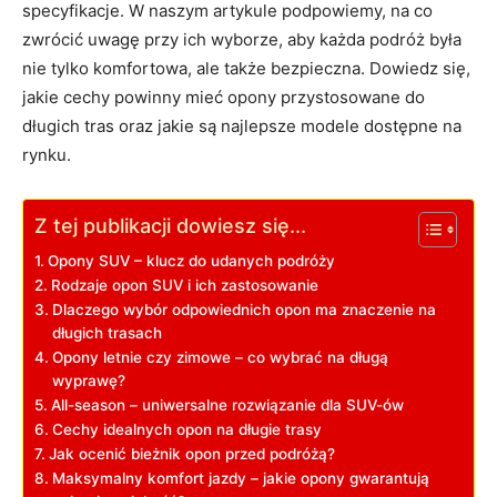
specyfikacje. W naszym artykule podpowiemy, na co
zwrócić uwagę przy ich wyborze, aby każda podróż była
nie tylko komfortowa, ale także bezpieczna. Dowiedz się,
jakie cechy powinny mieć opony przystosowane do
długich tras oraz jakie są najlepsze modele dostępne na
rynku.
Z tej publikacji dowiesz się...
Opony SUV – klucz do udanych podróży
Rodzaje opon SUV i ich zastosowanie
Dlaczego wybór odpowiednich opon ma znaczenie na
długich trasach
Opony letnie czy zimowe – co wybrać na długą
wyprawę?
All-season – uniwersalne rozwiązanie dla SUV-ów
Cechy idealnych opon na długie trasy
Jak ocenić bieżnik opon przed podróżą?
Maksymalny komfort jazdy – jakie opony gwarantują