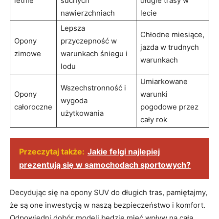
letnie
suchych
długie trasy w
nawierzchniach
lecie
Lepsza
Chłodne miesiące,
Opony
przyczepność w
jazda w trudnych
zimowe
warunkach śniegu i
warunkach
lodu
Umiarkowane
Wszechstronność i
Opony
warunki
wygoda
całoroczne
pogodowe przez
użytkowania
cały rok
Przeczytaj także:
Jakie felgi najlepiej
prezentują się w samochodach sportowych?
Decydując się na opony SUV do długich tras, pamiętajmy,
że są one inwestycją w naszą bezpieczeństwo i komfort.
Odpowiedni dobór modeli będzie mieć wpływ na całą