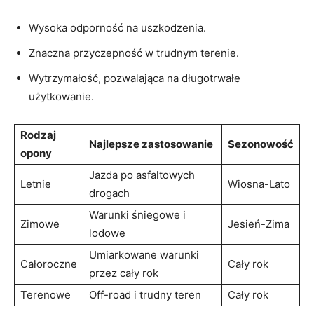
Wysoka odporność na uszkodzenia.
Znaczna przyczepność w trudnym terenie.
Wytrzymałość, pozwalająca na długotrwałe
użytkowanie.
Rodzaj
Najlepsze zastosowanie
Sezonowość
opony
Jazda po asfaltowych
Letnie
Wiosna-Lato
drogach
Warunki śniegowe i
Zimowe
Jesień-Zima
lodowe
Umiarkowane warunki
Całoroczne
Cały rok
przez cały rok
Terenowe
Off-road i trudny teren
Cały rok