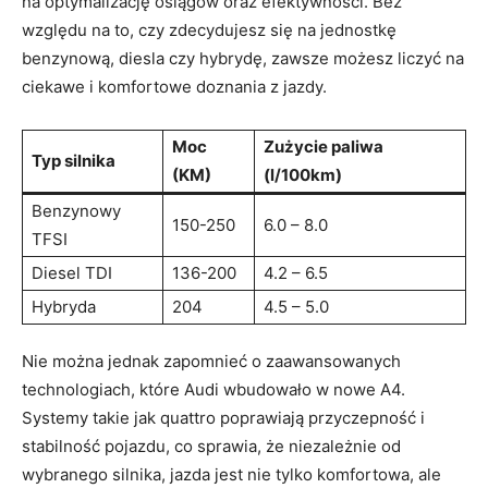
na optymalizację osiągów oraz efektywności. Bez
względu na to, czy zdecydujesz się na jednostkę
benzynową, diesla czy hybrydę, zawsze możesz liczyć na
ciekawe i komfortowe doznania z jazdy.
Moc
Zużycie paliwa
Typ silnika
(KM)
(l/100km)
Benzynowy
150-250
6.0 – 8.0
TFSI
Diesel TDI
136-200
4.2 – 6.5
Hybryda
204
4.5 – 5.0
Nie można jednak zapomnieć o zaawansowanych
technologiach, które Audi wbudowało w nowe A4.
Systemy takie jak quattro poprawiają przyczepność i
stabilność pojazdu, co sprawia, że niezależnie od
wybranego silnika, jazda jest nie tylko komfortowa, ale