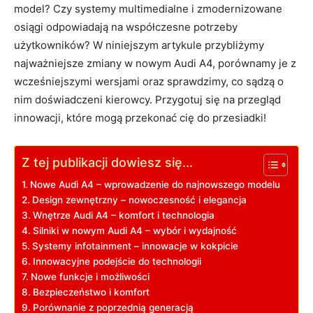
model? Czy systemy multimedialne i zmodernizowane
osiągi odpowiadają na współczesne potrzeby
użytkowników? W niniejszym artykule przybliżymy
najważniejsze zmiany w nowym Audi A4, porównamy je z
wcześniejszymi wersjami oraz sprawdzimy, co sądzą o
nim doświadczeni kierowcy. Przygotuj się na przegląd
innowacji, które mogą przekonać cię do przesiadki!
Z tej publikacji dowiesz się...
Nowe Audi A4 – wprowadzenie do najnowszego modelu
Design zewnętrzny – nowoczesność i elegancja
Wnętrze Audi A4 – komfort i technologia
Silniki w nowym Audi A4 – wybór i wydajność
Systemy infotainment – innowacje w kokpicie
Innowacyjne podejście do technologii
Nowe funkcje i możliwości
Bezpieczeństwo i komfort
Porównanie z poprzednią generacją