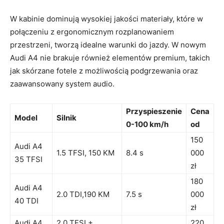
W kabinie dominują wysokiej jakości materiały, które w
połączeniu z ergonomicznym rozplanowaniem
przestrzeni, tworzą idealne warunki do jazdy. W nowym
Audi A4 nie brakuje również elementów premium, takich
jak skórzane fotele z możliwością podgrzewania oraz
zaawansowany system audio.
Przyspieszenie
Cena
Model
Silnik
0-100 km/h
od
150
Audi A4
1.5 TFSI, 150 KM
8.4 s
000
35 TFSI
zł
180
Audi A4
2.0 TDI,190 KM
7.5 s
000
40 TDI
zł
Audi A4
2.0 TFSI +
220