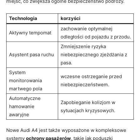
miejsc, co zwiększa ogólne bezpieczeństwo podróży.
Technologia
korzyści
zachowanie optymalnej
Aktywny tempomat
odległości od pojazdu z przodu.
Zmniejszenie ryzyka
Asystent pasa ruchu
niebezpiecznego zjeżdżania z
pasa.
System
wczesne ostrzeganie przed
monitorowania
niebezpieczeństwem.
martwego pola
Automatyczne
Zapobieganie kolizjom w
hamowanie
sytuacjach kryzysowych.
awaryjne
Nowe Audi A4 jest także wyposażone w kompleksowe
systemy
ochrony pasażerów
, takie jak poduszki