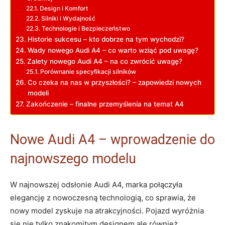
Design i Komfort
Silniki i Wydajność
Technologie i Bezpieczeństwo
Historie sukcesu – kto dobrze na tym wychodzi?
Wady nowego Audi A4 – co warto wziąć pod uwagę?
Zalety nowego Audi A4 – na co zwrócić uwagę?
Porównanie specyfikacji silników
Co czeka na nas w przyszłości? – zapowiedzi nowych
modeli
Zakończenie – finalne przemyślenia na temat A4
Nowe Audi A4 – wprowadzenie do
najnowszego modelu
W najnowszej odsłonie Audi A4, marka połączyła
elegancję z nowoczesną technologią, co sprawia, że
nowy model zyskuje na atrakcyjności. Pojazd wyróżnia
się nie tylko znakomitym designem,ale również