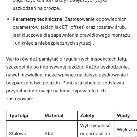
pogorszyć komfort jazdy i zwiększyć ryzyko
uszkodzeń na drodze.
Parametry techniczne:
Zastosowanie odpowiednich
parametrów, takich jak ET (offset) oraz rozstaw śrub,
jest kluczowe dla zapewnienia prawidłowego montażu
i uniknięcia niebezpiecznych sytuacji.
Warto również pamiętać o regularnych inspekcjach felg,
szczególnie po intensywnej jeździe. Każde uszkodzenie,
nawet niewielkie, może wpłynąć na dalsze użytkowanie i
bezpieczeństwo pojazdu. Poniższa tabela przedstawia
przydatne informacje na temat typów felg i ich
zastosowań:
Typ felgi
Materiał
Zalety
Wady
Wytrzymałość,
Większa 
Stalowe
Stal
odporność na