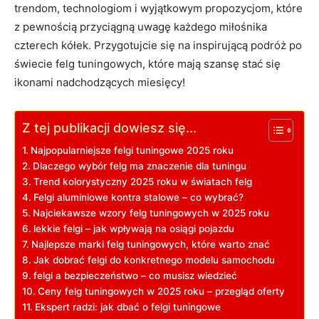
trendom, technologiom i wyjątkowym propozycjom, które
z pewnością przyciągną uwagę każdego miłośnika
czterech kółek. Przygotujcie się na inspirującą podróż po
świecie felg tuningowych, które mają szansę stać się
ikonami nadchodzących miesięcy!
Z tej publikacji dowiesz się...
Najpopularniejsze felgi tuningowe 2025 roku
Dlaczego wybór felg ma znaczenie dla tuningu
Trend kolorystyczny 2025 roku w światach felg
Felgi aluminiowe kontra stalowe – co wybrać?
Najciekawsze wzory felg tuningowych w 2025 roku
lekkie felgi – jak wpływają na osiągi pojazdu
Najlepsze marki felg tuningowych, które warto znać
Jak dobrać felgi do konkretnego modelu samochodu
felgi a bezpieczeństwo – co musisz wiedzieć
Ceny felg tuningowych w 2025 roku – przegląd oferty
Ekspert radzi: jak dbać o felgi tuningowe