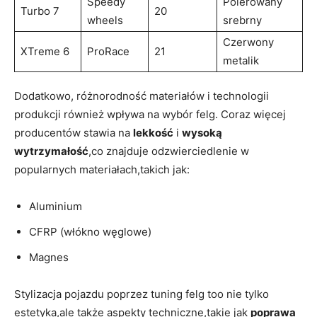
Speedy
Polerowany
Turbo 7
20
wheels
srebrny
Czerwony
XTreme 6
ProRace
21
metalik
Dodatkowo, różnorodność materiałów i technologii
produkcji również wpływa na wybór felg. Coraz więcej
producentów stawia na
lekkość
i
wysoką
wytrzymałość
,co znajduje odzwierciedlenie w
popularnych materiałach,takich jak:
Aluminium
CFRP (włókno węglowe)
Magnes
Stylizacja pojazdu poprzez tuning felg too nie tylko
estetyka,ale także aspekty techniczne,takie jak
poprawa