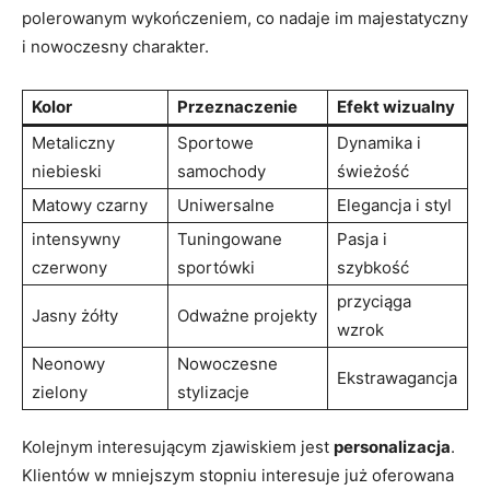
polerowanym wykończeniem, co nadaje im majestatyczny
i nowoczesny charakter.
Kolor
Przeznaczenie
Efekt wizualny
Metaliczny
Sportowe
Dynamika i
niebieski
samochody
świeżość
Matowy czarny
Uniwersalne
Elegancja i styl
intensywny
Tuningowane
Pasja i
czerwony
sportówki
szybkość
przyciąga
Jasny żółty
Odważne projekty
wzrok
Neonowy
Nowoczesne
Ekstrawagancja
zielony
stylizacje
Kolejnym interesującym zjawiskiem jest
personalizacja
.
Klientów w mniejszym stopniu interesuje już oferowana