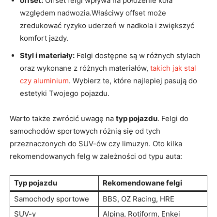
offset:
Offset felgi wpływa na położenie koła
względem nadwozia.Właściwy offset może
zredukować ryzyko uderzeń w nadkola i zwiększyć
komfort jazdy.
Styl i materiały:
Felgi dostępne są w różnych stylach
oraz wykonane z różnych materiałów,
takich jak stal
czy aluminium
. Wybierz te, które najlepiej pasują do
estetyki Twojego pojazdu.
Warto także zwrócić uwagę na
typ pojazdu
. Felgi do
samochodów sportowych różnią się od tych
przeznaczonych do SUV-ów czy limuzyn. Oto kilka
rekomendowanych felg w zależności od typu auta:
Typ pojazdu
Rekomendowane felgi
Samochody sportowe
BBS, OZ Racing, HRE
SUV-y
Alpina, Rotiform, Enkei