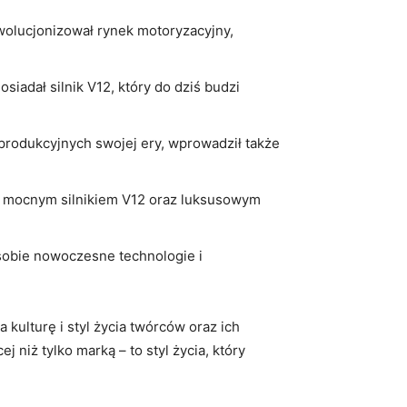
ewolucjonizował rynek motoryzacyjny,
Posiadał silnik V12, który do dziś budzi
rodukcyjnych swojej ery, wprowadził także
, z mocnym silnikiem V12 oraz luksusowym
 sobie​ nowoczesne technologie i
 kulturę i styl życia twórców oraz ich
iż tylko marką – to⁤ styl​ życia, który