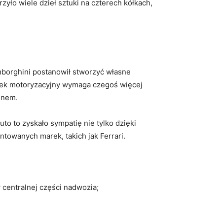
zyło wiele dzieł sztuki na czterech kółkach,
Lamborghini postanowił​ stworzyć własne
ynek motoryzacyjny wymaga czegoś⁤ więcej
ignem.
o to zyskało sympatię nie ​tylko dzięki
untowanych marek, takich jak Ferrari.
centralnej części nadwozia;