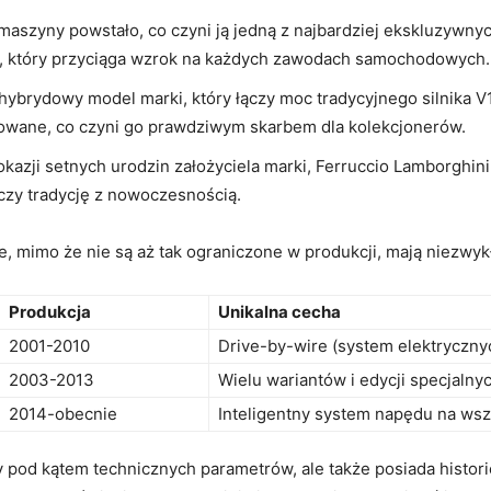
 maszyny powstało, co czyni ją jedną ‌z najbardziej ‍ekskluzyw
m, który przyciąga ⁤wzrok na⁣ każdych zawodach samochodowych.
 hybrydowy model marki, który łączy moc tradycyjnego silnika V
owane, co czyni ‌go prawdziwym skarbem dla kolekcjonerów.
 okazji​ setnych urodzin założyciela marki, Ferruccio Lamborghin
ączy tradycję z nowoczesnością.
 mimo że nie są aż ⁢tak ograniczone w ⁢produkcji, mają niezwyk
Produkcja
Unikalna cecha
2001-2010
Drive-by-wire (system⁣ elektrycznyc
2003-2013
Wielu wariantów i edycji specjalny
2014-obecnie
Inteligentny system⁤ napędu na wsz
y ⁣pod kątem technicznych parametrów, ale także posiada histori