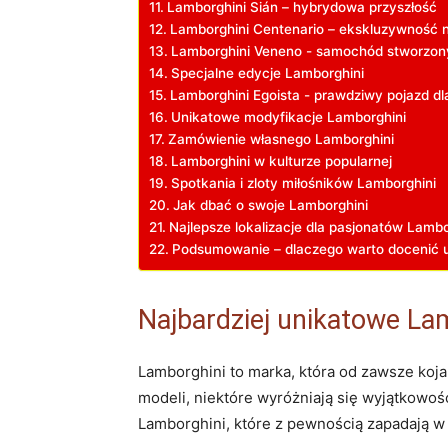
Lamborghini Sián⁣ – hybrydowa przyszłość
Lamborghini​ Centenario – ekskluzywność
Lamborghini⁤ Veneno -‍ samochód stworzon
Specjalne edycje Lamborghini
Lamborghini Egoista ‍- prawdziwy pojazd dl
Unikatowe modyfikacje Lamborghini
Zamówienie ​własnego Lamborghini
Lamborghini w kulturze popularnej
Spotkania i zloty miłośników Lamborghini
Jak dbać o swoje Lamborghini
Najlepsze lokalizacje dla pasjonatów Lambo
Podsumowanie – dlaczego warto docenić 
Najbardziej unikatowe ‍La
Lamborghini⁢ to marka, która od zawsze koj
‌modeli, niektóre wyróżniają się wyjątkowoś
Lamborghini, które z pewnością zapadają w