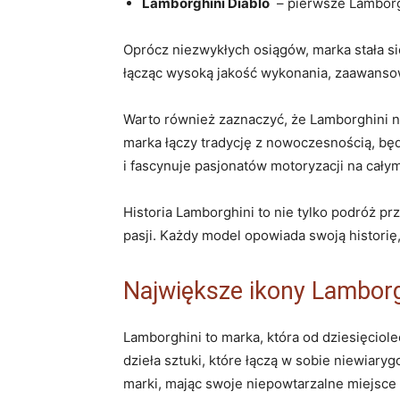
Lamborghini Diablo
⁣ – pierwsze Lamborg
Oprócz niezwykłych osiągów, marka stała s
łącząc wysoką jakość‌ wykonania, zaawansow
Warto również ‌zaznaczyć,‌ że Lamborghini 
marka łączy tradycję z ‌nowoczesnością, b
i fascynuje​ pasjonatów‌ motoryzacji na cały
Historia Lamborghini to nie tylko podróż pr
pasji. Każdy model opowiada⁣ swoją‍ historię,
Największe ikony Lamborg
Lamborghini to marka,⁢ która od dziesięciole
dzieła sztuki, które łączą w​ sobie niewiaryg
marki, mając swoje niepowtarzalne‍ miejsce