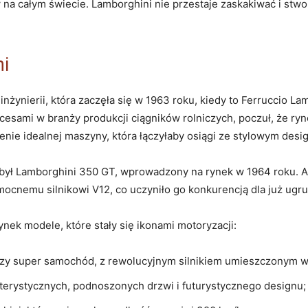
 na całym świecie. Lamborghini ‌nie przestaje zaskakiwać i stwor
ni
 inżynierii, która zaczęła się w​ 1963 roku, kiedy to Ferruccio 
esami w branży produkcji ciągników rolniczych, poczuł,⁣ że r
nie idealnej‌ maszyny, która łączyłaby osiągi ⁤ze stylowym⁣ des
był Lamborghini 350 GT, wprowadzony na ⁤rynek w 1964 roku. Aut
 mocnemu silnikowi‍ V12, co uczyniło go konkurencją dla już ugr
ek ⁣modele, które stały się ‍ikonami motoryzacji:
zy super samochód, z rewolucyjnym silnikiem umieszczonym w 
terystycznych, podnoszonych ⁤drzwi i futurystycznego​ designu;