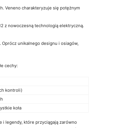
nych. Veneno charakteryzuje się potężnym
12​ z nowoczesną technologią elektryczną.
i. Oprócz unikalnego designu‌ i osiagów,
łe cechy:
h kontroli)
ch
ystkie koła
e i legendy, które przyciągają zarówno