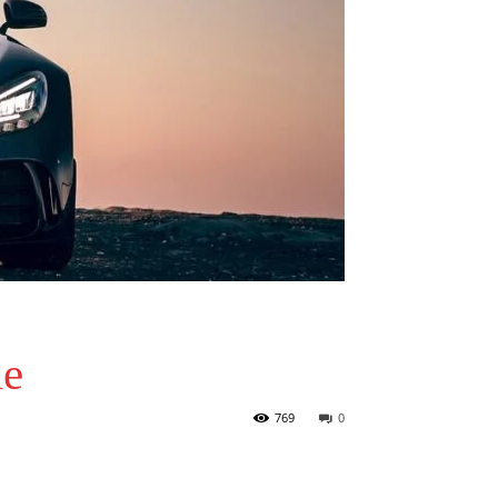
ie
769
0