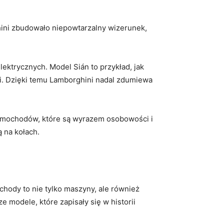
hini zbudowało niepowtarzalny wizerunek,
ktrycznych. Model Sián to przykład, jak​
i. Dzięki temu Lamborghini nadal zdumiewa
samochodów, które⁣ są wyrazem osobowości‍ i
 na​ kołach.
ochody to nie tylko maszyny,⁣ ale również
 modele, które ⁤zapisały się⁣ w historii