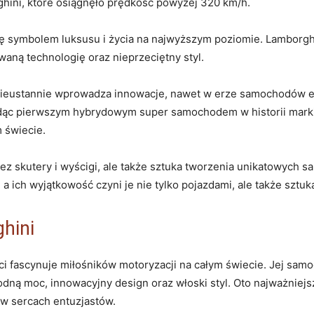
hini, które osiągnęło prędkość ​powyżej 320 km/h.
ię symbolem luksusu i życia na najwyższym poziomie. Lamborg
aną technologię oraz nieprzeciętny styl.
nieustannie wprowadza innowacje, nawet‌ w‌ erze samochodów ele
ędąc⁣ pierwszym hybrydowym super samochodem⁣ w historii mark
m świecie.
zez skutery ​i wyścigi, ale także sztuka tworzenia unikatowych 
 a ich wyjątkowość czyni je‍ nie tylko pojazdami, ale także sztuką‌
hini
ci fascynuje miłośników ⁣motoryzacji na ⁣całym świecie.​ Jej sam
odną moc, innowacyjny design oraz włoski styl. Oto najważniejsze⁤
 w sercach entuzjastów.