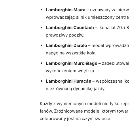
Lamborghini Miura
– uznawany ‍za pierw
wprowadzając silnik umieszczony central
Lamborghini Countach
– ikona‍ lat 70.‌ 
prawdziwy​ podziw.
Lamborghini‍ Diablo
– model wprowadzony
napęd na wszystkie koła.
Lamborghini Murciélago
– zadebiutował
wykończeniem wnętrza.
Lamborghini Huracán
–⁢ współczesna iko
niezrównaną dynamikę jazdy.
Każdy z wymienionych modeli nie tylko ​repr
fanów.⁤ Zróżnicowane modele, którym towarzys
celebrowany jest na całym świecie.