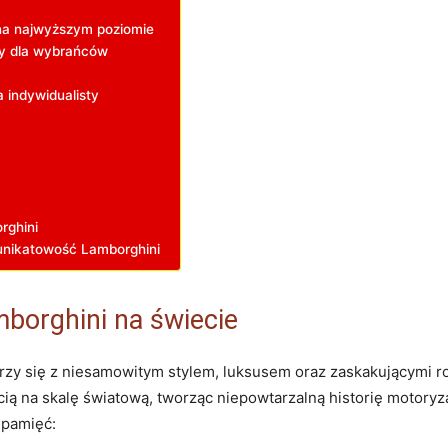
 na najwyższym poziomie
y ⁢dla wybrańców
a indywidualisty
rghini
unikatowość Lamborghini
mborghini na świecie
arzy się z niesamowitym ‌stylem, luksusem oraz zaskakującymi r
cią na skalę światową, tworząc niepowtarzalną historię motoryzac
 pamięć: