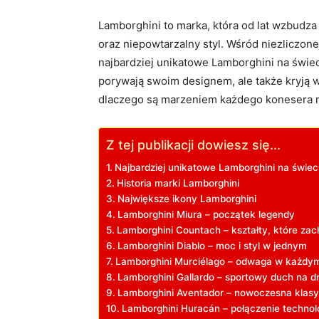
Lamborghini ⁣to marka, która od lat wzbudza 
oraz niepowtarzalny styl. Wśród niezliczonej 
najbardziej unikatowe Lamborghini ⁣na świe
porywają⁣ swoim designem, ale także kryją w 
dlaczego są‍ marzeniem każdego konesera m
Z tej publikacji dowiesz się...
Najbardziej unikatowe ‍Lamborghini na świec
Historia marki Lamborghini
Największe ikony Lamborghini
Lamborghini Miura – początek legendy
Lamborghini Countach – kształty, które za
Lamborghini⁤ Diablo – ⁢moc ‌i styl w jednym
Lamborghini Murciélago – odwaga ‍w‌ każdym
Lamborghini Gallardo – sportowy duch na ‌d
Lamborghini Aventador – nowoczesna klas
Lamborghini Huracán – połączenie technologi