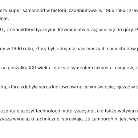
szy super ​samochód w‍ historii, ‌zadebiutował w 1966 roku i zr
nie.
i‍ 80., z charakterystycznymi drzwiami otwierającymi się do góry. 
⁣ w 1990 ‌roku, który był jednym z najszybszych samochodów p
 na początku XXI wieku⁣ i stał się symbolem luksusu i osiągów
na, która​ zdobyła serca kierowców na całym‌ świecie, łącząc ‌w
ezentuje szczyt technologii motoryzacyjnej, ale także wpływa na
zą wynalazki ⁤techniczne, sprawiają, że Lamborghini jest więcej n