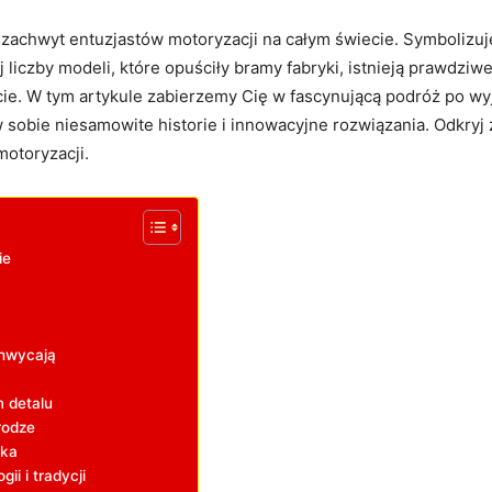
zachwyt entuzjastów ​motoryzacji‍ na całym świecie. Symbolizuje 
liczby modeli, które opuściły bramy fabryki, istnieją prawdziwe p
cie. W tym artykule zabierzemy Cię w fascynującą podróż po wyj
sobie niesamowite historie i innowacyjne rozwiązania. Odkryj z 
otoryzacji.
ie
chwycają
 detalu
rodze
yka
i i⁣ tradycji