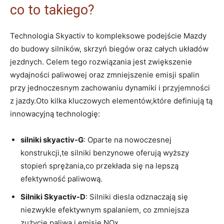
co​ to takiego?
Technologia Skyactiv to ‍kompleksowe podejście Mazdy
‍do budowy silników, skrzyń​ biegów ‌oraz ⁤całych układów
jezdnych. Celem‌ tego⁣ rozwiązania⁣ jest zwiększenie
wydajności paliwowej oraz zmniejszenie emisji spalin
⁤przy​ jednoczesnym zachowaniu dynamiki i przyjemności
z jazdy.Oto kilka kluczowych elementów,które definiują tą
innowacyjną technologię:
silniki skyactiv-G
: Oparte ​na nowoczesnej
konstrukcji,te silniki benzynowe oferują wyższy
stopień‍ sprężania,co przekłada się na lepszą
‍efektywność paliwową.
Silniki‍ Skyactiv-D
: Silniki diesla odznaczają‌ się
niezwykle efektywnym spalaniem, co zmniejsza
zużycie paliwa i emisję NOx.