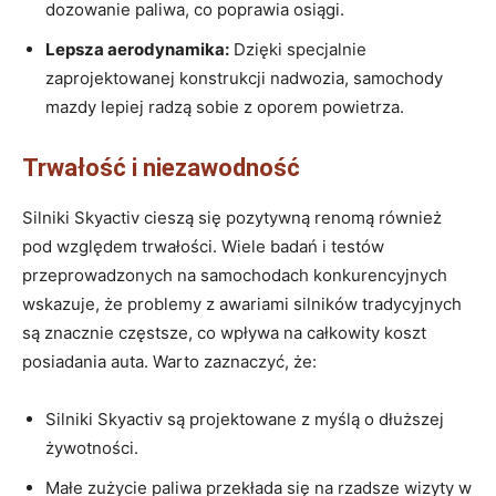
dozowanie paliwa, co poprawia‌ osiągi.
Lepsza​ aerodynamika:
Dzięki specjalnie
zaprojektowanej konstrukcji ‌nadwozia, samochody
mazdy lepiej ⁣radzą sobie ‍z oporem powietrza.
Trwałość i ​niezawodność
Silniki​ Skyactiv​ cieszą‌ się ‌pozytywną renomą ⁤również
pod względem trwałości. Wiele badań i ‌testów
przeprowadzonych na samochodach konkurencyjnych
wskazuje, ​że problemy z ‍awariami ​silników tradycyjnych
są znacznie‍ częstsze, co wpływa na całkowity koszt⁣
posiadania auta. Warto⁣ zaznaczyć, ​że:
Silniki Skyactiv są projektowane z‌ myślą o dłuższej
żywotności.
Małe zużycie paliwa ⁤przekłada się ‌na ⁤rzadsze ⁣wizyty ‍w