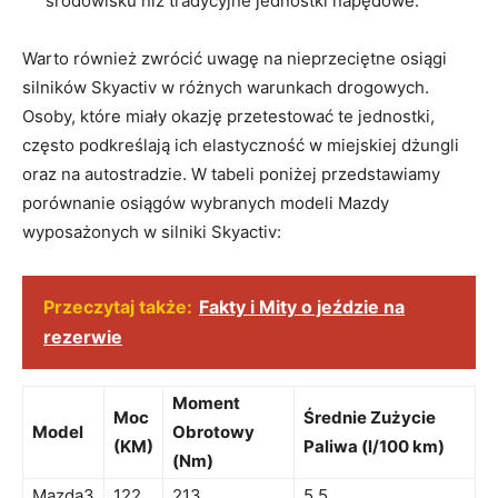
środowisku niż tradycyjne⁤ jednostki napędowe.
Warto również zwrócić⁣ uwagę na nieprzeciętne⁣ osiągi
silników Skyactiv w różnych warunkach ​drogowych.
Osoby, które miały okazję ‍przetestować⁢ te ⁣jednostki,
często podkreślają ich​ elastyczność w miejskiej dżungli
oraz⁢ na ‌autostradzie. W tabeli poniżej ⁢przedstawiamy
porównanie ‍osiągów wybranych modeli Mazdy
wyposażonych w‌ silniki Skyactiv:
Przeczytaj także:
Fakty i Mity o jeździe na
rezerwie
Moment​
Moc
Średnie Zużycie
Model
Obrotowy
(KM)
Paliwa ​(l/100 km)
(Nm)
Mazda3
122
213
5.5