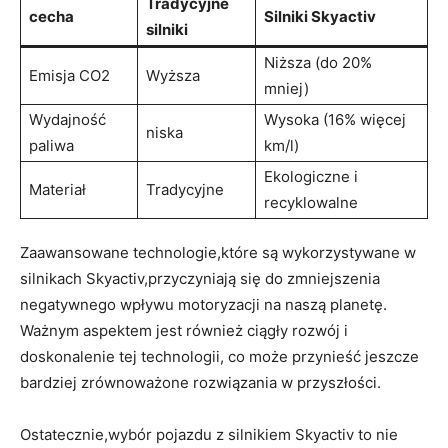
Tradycyjne
cecha
Silniki Skyactiv
⁤silniki
Niższa ⁣(do 20%
Emisja CO2
Wyższa
mniej)
Wydajność
Wysoka (16% więcej
niska
paliwa
km/l)
Ekologiczne i
Materiał
Tradycyjne
recyklowalne
Zaawansowane technologie,które są wykorzystywane ​w
silnikach⁢ Skyactiv,przyczyniają ‌się do zmniejszenia
negatywnego‌ wpływu motoryzacji na ‍naszą planetę. ​
Ważnym aspektem jest również ‌ciągły ⁣rozwój⁣ i
doskonalenie tej​ technologii, co ‍może⁢ przynieść ​jeszcze
bardziej zrównoważone ​rozwiązania⁤ w przyszłości.
Ostatecznie,wybór pojazdu z silnikiem⁢ Skyactiv to nie