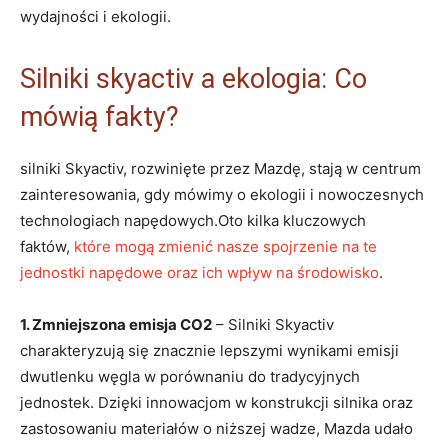
wydajności i ekologii.
Silniki skyactiv ‌a ekologia: Co
‌mówią⁤ fakty?
silniki​ Skyactiv, rozwinięte⁤ przez Mazdę, stają w centrum⁢
zainteresowania, gdy mówimy o ekologii‍ i nowoczesnych
‍technologiach napędowych.Oto kilka kluczowych
faktów,
które⁤ mogą zmienić nasze spojrzenie na‌ te⁤
jednostki napędowe oraz⁣ ich wpływ na⁤ środowisko
.
1. Zmniejszona ‍emisja CO2
– Silniki Skyactiv
charakteryzują się znacznie lepszymi wynikami​ emisji
‌dwutlenku węgla w porównaniu do​ tradycyjnych
jednostek. Dzięki innowacjom⁤ w ⁢konstrukcji silnika oraz
zastosowaniu ‍materiałów o ⁢niższej wadze, Mazda udało​