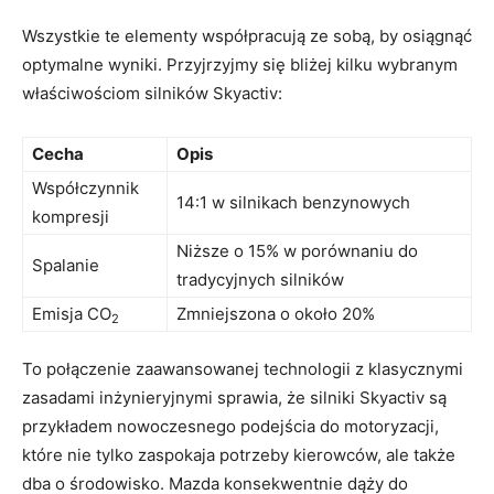
Wszystkie te‍ elementy współpracują‍ ze sobą, by osiągnąć
optymalne wyniki. ⁢Przyjrzyjmy‌ się⁤ bliżej kilku⁣ wybranym
właściwościom ⁢silników Skyactiv:
Cecha
Opis
Współczynnik
14:1 w silnikach benzynowych
kompresji
Niższe⁣ o 15% w porównaniu do
Spalanie
tradycyjnych silników
Emisja‌ CO
Zmniejszona o około ‌20%
2
To połączenie zaawansowanej technologii z klasycznymi⁣
zasadami inżynieryjnymi sprawia, że silniki Skyactiv ⁢są⁣
przykładem nowoczesnego podejścia⁣ do motoryzacji,
które ‌nie tylko⁢ zaspokaja potrzeby kierowców, ‌ale‌ także
dba‌ o środowisko. Mazda konsekwentnie dąży do​