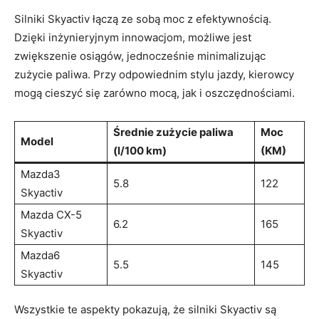
Silniki Skyactiv ‍łączą ze sobą moc ‌z‌ efektywnością.
⁣Dzięki inżynieryjnym innowacjom, możliwe ⁢jest​
zwiększenie ‌osiągów, jednocześnie minimalizując‍
zużycie paliwa. Przy odpowiednim⁢ stylu jazdy, kierowcy
mogą cieszyć‍ się zarówno mocą,⁤ jak i oszczędnościami.
Średnie zużycie paliwa
Moc
Model
(l/100 km)
(KM)
Mazda3
5.8
122
Skyactiv
Mazda CX-5
6.2
165
Skyactiv
Mazda6
5.5
145
Skyactiv
Wszystkie te⁢ aspekty​ pokazują, że silniki Skyactiv są