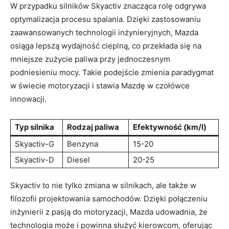
W przypadku silników ⁢Skyactiv​ znacząca rolę odgrywa
optymalizacja ‍procesu spalania. Dzięki⁣ zastosowaniu⁤
zaawansowanych technologii inżynieryjnych, Mazda
osiąga lepszą wydajność cieplną, co ​przekłada się ⁤na⁢
mniejsze zużycie paliwa przy jednoczesnym
podniesieniu mocy. Takie ​podejście zmienia paradygmat
‍w świecie motoryzacji i stawia Mazdę w ⁢czołówce
innowacji.
Typ ⁢silnika
Rodzaj paliwa
Efektywność ⁢(km/l)
Skyactiv-G
Benzyna
15-20
Skyactiv-D
Diesel
20-25
Skyactiv⁢ to ⁤nie tylko⁤ zmiana w silnikach, ale także w
filozofii⁢ projektowania samochodów.‍ Dzięki połączeniu
inżynierii z‍ pasją​ do ⁢motoryzacji, Mazda‌ udowadnia,⁢ że
technologia⁣ może‌ i ‌powinna służyć kierowcom, oferując