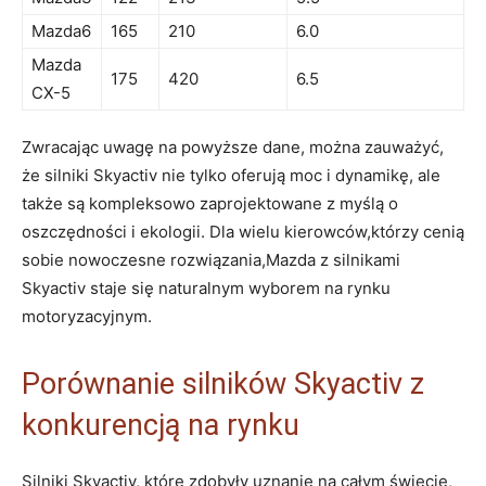
Mazda6
165
210
6.0
Mazda
175
420
6.5
CX-5
Zwracając uwagę na ⁢powyższe dane, można zauważyć,
że silniki Skyactiv nie tylko ‌oferują moc i dynamikę, ale
także‌ są kompleksowo zaprojektowane z myślą o
oszczędności i ekologii. Dla wielu ​kierowców,którzy cenią
sobie nowoczesne rozwiązania,Mazda z silnikami
Skyactiv staje ​się⁣ naturalnym wyborem‌ na rynku
motoryzacyjnym.
Porównanie ‍silników Skyactiv ⁣z
konkurencją ⁤na⁢ rynku
Silniki Skyactiv, które zdobyły ⁣uznanie na całym świecie,