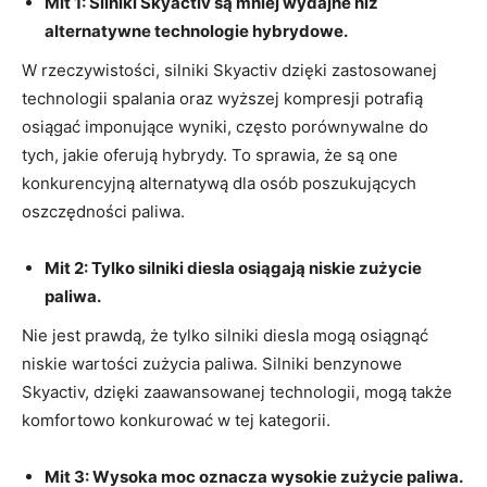
Mit 1: Silniki Skyactiv​ są mniej wydajne⁣ niż
⁤alternatywne technologie hybrydowe.
W ​rzeczywistości, silniki ⁤Skyactiv dzięki zastosowanej
technologii ‍spalania oraz wyższej kompresji potrafią
osiągać ⁢imponujące wyniki, często⁣ porównywalne‍ do⁣
tych, jakie oferują⁤ hybrydy. To⁣ sprawia, że są ⁤one
konkurencyjną⁣ alternatywą ⁢dla osób poszukujących
oszczędności paliwa.
Mit ⁤2: Tylko silniki‌ diesla osiągają niskie zużycie
paliwa.
Nie⁢ jest prawdą, że​ tylko silniki diesla mogą osiągnąć
niskie wartości zużycia paliwa. Silniki ⁣benzynowe
Skyactiv, dzięki‍ zaawansowanej technologii,‌ mogą także
komfortowo konkurować ⁢w tej ⁤kategorii.
Mit 3:​ Wysoka ‌moc oznacza ​wysokie ⁣zużycie paliwa.