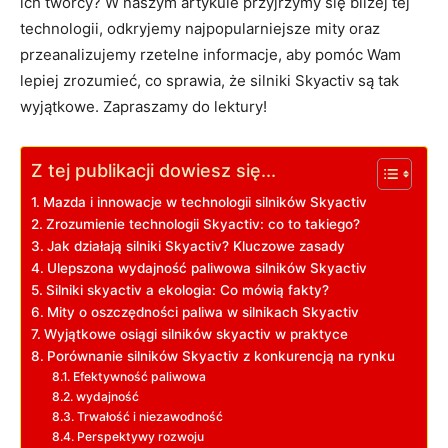
ich twórcy? ​W naszym artykule przyjrzymy ⁢się ‌bliżej tej
technologii, odkryjemy najpopularniejsze⁣ mity oraz⁣
przeanalizujemy rzetelne informacje, ⁣aby‍ pomóc Wam
lepiej zrozumieć, co sprawia, że ‌silniki Skyactiv są tak
wyjątkowe. ⁣Zapraszamy do lektury!
Z tej publikacji dowiesz się...
Mazda i innowacje w technologii‌ silników‌ Skyactiv
Zrozumienie technologii ​Skyactiv: co​ to takiego?
Jak działają silniki ⁢Skyactiv? Kluczowe zasady
Ulepszona wydajność paliwowa silników Skyactiv
Silniki skyactiv ‌a ekologia: Co ‌mówią⁤ fakty?
Mity o oszczędności paliwa w ‌silnikach Skyactiv
Wyjątkowe osiągi ​silników skyactiv w⁤ praktyce
Porównanie ‍silników Skyactiv ⁣z konkurencją ⁤na⁢ rynku
Efektywność paliwowa
wydajność
Trwałość i ​niezawodność
Perspektywy‌ rozwoju