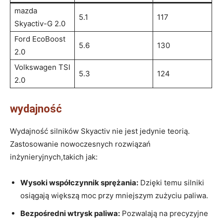
mazda
5.1
117
Skyactiv-G 2.0
Ford EcoBoost​
5.6
130
2.0
Volkswagen TSI
5.3
124
2.0
wydajność
Wydajność silników Skyactiv​ nie jest jedynie teorią.
Zastosowanie nowoczesnych rozwiązań
inżynieryjnych,takich ⁢jak:
Wysoki współczynnik sprężania:
Dzięki ‍temu silniki
osiągają większą⁢ moc przy⁤ mniejszym zużyciu paliwa.
Bezpośredni ⁣wtrysk paliwa:
Pozwalają na​ precyzyjne