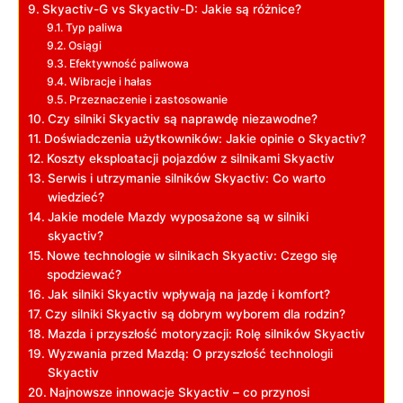
Skyactiv-G‍ vs Skyactiv-D: Jakie są różnice?
Typ ⁤paliwa
Osiągi
Efektywność ⁣paliwowa
Wibracje ⁣i hałas
Przeznaczenie i zastosowanie
Czy silniki ⁢Skyactiv są naprawdę niezawodne?
Doświadczenia ⁣użytkowników:⁣ Jakie opinie o Skyactiv?
Koszty eksploatacji⁣ pojazdów z silnikami Skyactiv
Serwis i utrzymanie silników ​Skyactiv: ‍Co ‌warto
wiedzieć?
Jakie modele Mazdy wyposażone są ⁣w silniki ​
skyactiv?
Nowe ⁣technologie w silnikach ⁤Skyactiv: Czego się
spodziewać?
Jak silniki ⁤Skyactiv wpływają⁣ na jazdę i komfort?
Czy silniki ​Skyactiv‍ są ⁤dobrym wyborem ⁣dla rodzin?
Mazda i przyszłość motoryzacji: Rolę silników Skyactiv
Wyzwania przed Mazdą: O ‌przyszłość technologii​
Skyactiv
Najnowsze innowacje Skyactiv ⁢– ⁣co przynosi