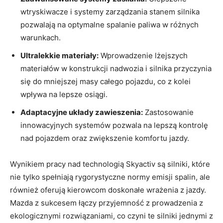
wtryskiwacze i systemy zarządzania ⁣stanem silnika
pozwalają na ‍optymalne spalanie​ paliwa w ‌różnych
warunkach.
Ultralekkie materiały:
Wprowadzenie lżejszych
materiałów‌ w konstrukcji nadwozia‍ i ⁤silnika‌ przyczynia​
się do mniejszej ⁢masy⁤ całego⁣ pojazdu, co z‌ kolei
wpływa na ⁣lepsze osiągi.
Adaptacyjne układy⁤ zawieszenia:
Zastosowanie
innowacyjnych systemów pozwala ‌na lepszą ‍kontrolę
nad‌ pojazdem oraz ​zwiększenie komfortu jazdy.
Wynikiem pracy nad technologią Skyactiv są silniki, które
⁤nie tylko⁣ spełniają rygorystyczne normy‍ emisji ⁤spalin, ale
również oferują kierowcom doskonałe wrażenia ⁢z jazdy.
Mazda z sukcesem łączy przyjemność z prowadzenia z⁣
ekologicznymi rozwiązaniami,‌ co czyni te silniki jednymi ⁤z