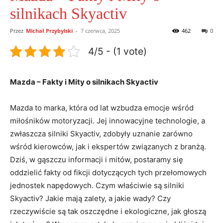
silnikach Skyactiv
Przez
Michał Przybylski
-
7 czerwca, 2025
462
0
4/5 - (1 vote)
Mazda – Fakty i Mity⁣ o silnikach Skyactiv
Mazda to ​marka, która od lat⁢ wzbudza emocje wśród​
miłośników motoryzacji. Jej innowacyjne ‍technologie, a
zwłaszcza silniki⁢ Skyactiv, zdobyły ‌uznanie zarówno⁢
wśród ⁤kierowców, jak i ekspertów związanych ​z branżą.
Dziś, w gąszczu ⁣informacji ‍i ⁤mitów, postaramy się
oddzielić fakty​ od fikcji dotyczących tych przełomowych
‌jednostek napędowych.‌ Czym‍ właściwie są⁣ silniki
Skyactiv? ‌Jakie mają zalety, a jakie wady? ⁤Czy⁤
rzeczywiście są⁢ tak ‌oszczędne i ekologiczne, jak głoszą