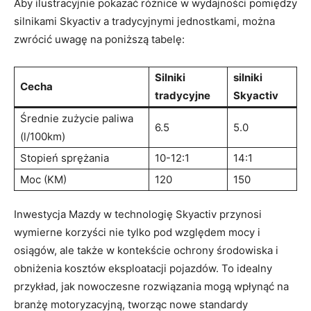
Aby ilustracyjnie pokazać różnice w wydajności⁤ pomiędzy
⁢silnikami ⁢Skyactiv a tradycyjnymi‍ jednostkami,⁤ można
zwrócić uwagę na⁣ poniższą tabelę:
Silniki
silniki
Cecha
tradycyjne
Skyactiv
Średnie zużycie paliwa
6.5
5.0
(l/100km)
Stopień sprężania
10-12:1
14:1
Moc (KM)
120
150
Inwestycja Mazdy w technologię​ Skyactiv ⁢przynosi
wymierne korzyści nie tylko pod względem mocy i
osiągów,⁢ ale także w‍ kontekście ochrony środowiska i
obniżenia ⁣kosztów eksploatacji pojazdów. ⁣To idealny
przykład, jak⁣ nowoczesne⁣ rozwiązania mogą wpłynąć ‌na
‍branżę motoryzacyjną, ​tworząc nowe standardy