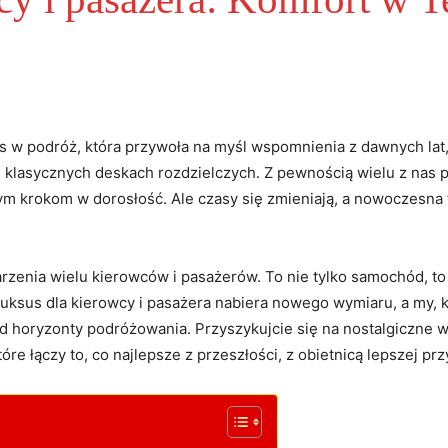
as w podróż, która przywoła na ​myśl wspomnienia z dawnych lat,
 i klasycznych deskach rozdzielczych. Z pewnością wielu z nas 
ym⁤ krokom⁤ w dorosłość. ⁢Ale czasy się zmieniają, a nowoczesn
marzenia wielu ‌kierowców i pasażerów. To‌ nie tylko samochód, 
Luksus‌ dla kierowcy i pasażera ‍nabiera nowego wymiaru, a my, 
horyzonty podróżowania. ⁢Przyszykujcie⁢ się na ⁤nostalgiczne
óre łączy to, co ⁢najlepsze z przeszłości,​ z obietnicą lepszej pr