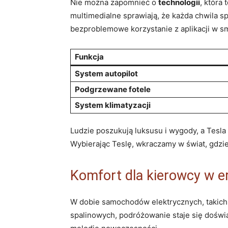
Nie można zapomnieć ⁢o
technologii
, ‍któr
multimedialne sprawiają, ⁣że każda‍ chwila 
bezproblemowe korzystanie z aplikacji w sm
Funkcja
System autopilot
Podgrzewane fotele
System klimatyzacji
Ludzie ⁤poszukują⁤ luksusu i ⁤wygody, a Tesl
Wybierając Teslę, wkraczamy⁢ w świat, gdzie 
Komfort dla‌ kierowcy⁤ w ‍e
W dobie samochodów elektrycznych, takich ja
⁢spalinowych,‍ podróżowanie staje się doświ