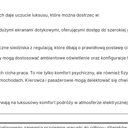
 ‌daje uczucie⁣ luksusu,​ które można dostrzec w:
 ⁣dużymi ⁤ekranami dotykowymi, oferującymi ​dostęp do szerokiej g
czne ‌siedziska z regulacją, które dbają o prawidłową postawę ci
⁤ mogą dostosować ambientowe oświetlenie oraz⁢ konfiguracje f
h cicha praca. To nie tylko komfort psychiczny, ⁣ale również fizyc
amochodach. Kierowca i pasażerowie​ mogą ⁤delektować się chwil
ływają na luksusowy komfort podróży w atmosferze elektrycznej
 spalinowego zapewnia przyjemne warunki ⁣do odbioru dźwięków.