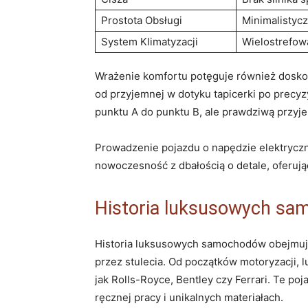
Prostota Obsługi
Minimalistycz
System Klimatyzacji
Wielostrefowa
Wrażenie komfortu ‍potęguje również⁤ dosko
od przyjemnej w ⁤dotyku ⁣tapicerki po precyzy
punktu A do punktu⁤ B, ale prawdziwą przyj
Prowadzenie pojazdu o napędzie elektrycznym
nowoczesność⁣ z dbałością o detale, oferują
Historia luksusowych sa
Historia luksusowych samochodów obejmuje ob
przez stulecia. Od ‍początków ​motoryzacji, l
jak⁣ Rolls-Royce,​ Bentley czy Ferrari. Te ‌po
ręcznej⁢ pracy​ i⁤ unikalnych materiałach.