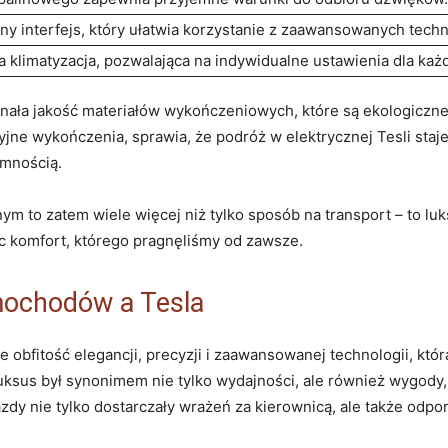
ny interfejs, który ułatwia ​korzystanie ‌z⁤ zaawansowanych techn
 klimatyzacja, pozwalająca na indywidualne ⁤ustawienia ⁣dla ka
nała jakość materiałów wykończeniowych, które są ekologiczne,
jne wykończenia, sprawia, ‌że ⁤podróż w​ elektrycznej⁤ Tesli staje
emnością.
⁣ to zatem wiele więcej niż‌ tylko sposób ⁢na transport – to lu
c komfort, ‍którego pragnęliśmy od ​zawsze.
mochodów a Tesla
fitość elegancji, ⁢precyzji i zaawansowanej ‍technologii, któr
uksus ⁣był synonimem nie tylko⁢ wydajności, ale również ​wygody,‌ 
jazdy nie tylko ​dostarczały wrażeń za kierownicą,⁤ ale także ‌odpo