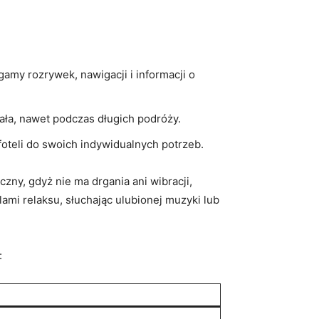
amy rozrywek, nawigacji⁢ i‌ informacji o
ała, nawet⁤ podczas‌ długich podróży.
oteli do swoich indywidualnych​ potrzeb.
zny, ​gdyż⁣ nie ma drgania‍ ani wibracji,
ami relaksu, słuchając ulubionej muzyki lub
: