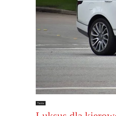
Tesla
Luksus dla kierowc