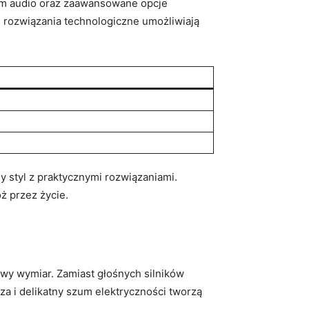
em⁣ audio oraz ‌zaawansowane opcje
e rozwiązania ‌technologiczne umożliwiają
ny styl z⁢ praktycznymi rozwiązaniami.
óż przez życie.
y wymiar. ⁤Zamiast ‌głośnych ​silników
 i ⁤delikatny szum‍ elektryczności tworzą