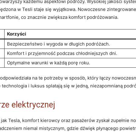
a towarzyszy‍ każdemu ⁣aspektowi podróży. Wysokiej jakości syst
spędzona w⁢ Tesli staje ⁣się wyjątkowa. ​Nowoczesne zintegrowan
artfonie, co znacznie ‍zwiększa komfort ⁢podróżowania.
Korzyści
Bezpieczeństwo i ⁣wygoda⁣ w długich podróżach.
Komfort‍ i przyjemność podczas chłodniejszych ⁣dni.
Optymalne warunki ‍w każdą porę⁣ roku.
a⁤ odpowiedziała​ na te potrzeby w⁣ sposób,‌ który łączy nowoczes
technologia i⁣ luksus splatają się w jedną, ‍niezapomnianą podr
rze elektrycznej
k Tesla, komfort kierowcy⁤ oraz pasażerów zyskał zupełnie​ now
adczeniem niemal mistycznym,​ gdzie dźwięk płynącego powietrza