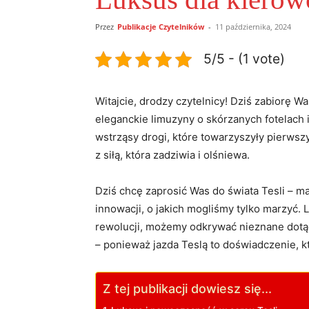
Przez
Publikacje Czytelników
-
11 października, 2024
5/5 - (1 vote)
Witajcie, drodzy ‍czytelnicy! Dziś zabiorę W
eleganckie limuzyny⁣ o skórzanych fotelach​
wstrząsy drogi, które towarzyszyły​ pierwsz
z siłą, która zadziwia i olśniewa.
Dziś chcę zaprosić Was⁣ do⁢ świata Tesli – 
innowacji, o jakich mogliśmy tylko marzyć. 
rewolucji, możemy odkrywać nieznane dotąd 
– ⁢ponieważ jazda⁢ Teslą to doświadczenie, kt
Z tej publikacji dowiesz się...