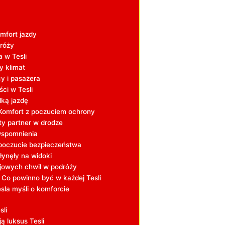
omfort jazdy
dróży
‌ w Tesli
y klimat
cy i pasażera
i ⁤w Tesli
dką jazdę
Komfort z poczuciem ochrony
sty partner⁣ w drodze
 wspomnienia
poczucie⁤ bezpieczeństwa
ynęły ⁣na widoki
jowych ​chwil ‌w podróży
 Co‌ powinno być w każdej Tesli
sla myśli o komforcie
sli
ą luksus ‌Tesli