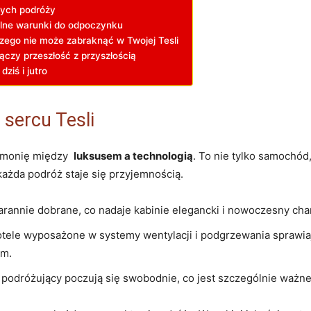
nych podróży
alne​ warunki⁢ do odpoczynku
go nie​ może zabraknąć w ⁤Twojej Tesli
ączy przeszłość z przyszłością
dziś i jutro
sercu Tesli
rmonię między ⁣
luksusem a technologią
. To nie tylko ⁤samochód
każda podróż staje⁣ się przyjemnością.
starannie dobrane, co nadaje kabinie elegancki i​ nowoczesny cha
ele wyposażone w ⁤systemy⁣ wentylacji ​i podgrzewania sprawiaj
em.
e, podróżujący poczują się swobodnie, co jest szczególnie ⁤ważn