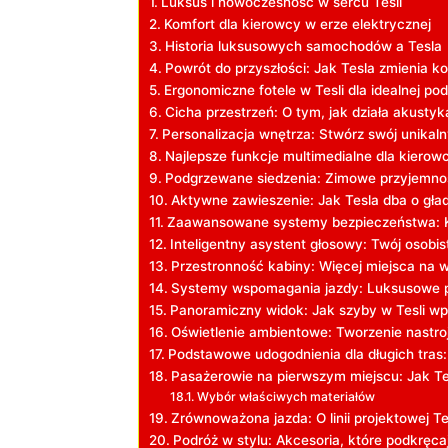
Luksus i nowoczesność w sercu Tesli
Komfort dla‌ kierowcy⁤ w ‍erze elektrycznej
Historia luksusowych samochodów a Tesla
Powrót do ⁢przyszłości: Jak Tesla zmienia ‌k
Ergonomiczne⁣ fotele w Tesli dla idealnej po
Cicha przestrzeń: O‌ tym, jak działa akustyka
Personalizacja wnętrza: Stwórz swój unikaln
Najlepsze funkcje multimedialne dla kierow
Podgrzewane siedzenia: Zimowe przyjemnośc
Aktywne​ zawieszenie: Jak Tesla dba ‍o gła
Zaawansowane systemy bezpieczeństwa:⁣ 
Inteligentny‌ asystent ​głosowy: Twój ‌osobi
Przestronność ​kabiny: Więcej ⁢miejsca na
Systemy wspomagania ⁣jazdy:⁤ Luksusowe 
Panoramiczny widok: Jak szyby w Tesli wpł
Oświetlenie​ ambientowe: Tworzenie nastro
Podstawowe ⁢udogodnienia dla długich tras:
Pasażerowie na pierwszym‌ miejscu: Jak ⁤Te
Wybór właściwych materiałów
Zrównoważona‌ jazda: ​O linii projektowej Te
Podróż ‍w stylu: ⁢Akcesoria, które ​podkręcaj