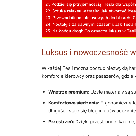
Podziel się przyjemnością: Tesla dla wspól
Sztuka relaksu w trasie:‍ Jak stworzyć ide
Przewodnik po luksusowych dodatkach: Cze
Nostalgia za dawnymi czasami: Jak ⁣Tesla ł
Na końcu drogi:​ Co oznacza luksus⁢ w Tesli‌ 
Luksus i nowoczesność w 
W ‌każdej Tesli można poczuć niezwykłą⁣ ha
komforcie ‌kierowcy oraz‍ pasażerów, gdzie ⁣
Wnętrze​ premium:
⁣Użyte materiały ⁢są⁢ 
Komfortowe siedzenia:
Ergonomiczne fot
długości,​ staje się błogim doświadczeni
Przestrzeń:
‌Dzięki ‍przestronnej kabini