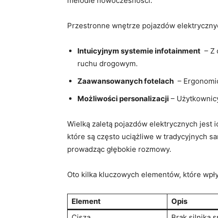
melodie ​nowoczesności.
Przestronne wnętrze pojazdów elektrycznych
Intuicyjnym ​systemie infotainment
⁢ – Z
ruchu drogowym.
Zaawansowanych ‍fotelach
⁤ – Ergonomi
Możliwości‌ personalizacji
– Użytkownicy
Wielką zaletą pojazdów elektrycznych⁣ jest ​ic
które są często uciążliwe w⁤ tradycyjnych s
prowadząc głębokie rozmowy.
Oto kilka kluczowych elementów,‌ które wp
Element
Opis
Cisza
Brak silnika