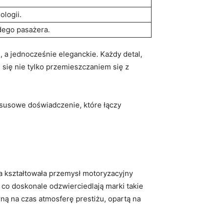
ologii.
żdego pasażera.
 a jednocześnie eleganckie. Każdy detal,
 się​ nie tylko⁤ przemieszczaniem się z
ksusowe doświadczenie, ⁤które łączy
a⁤ kształtowała ⁣przemysł motoryzacyjny
co⁣ doskonale ⁣odzwierciedlają marki⁢ takie
rną na ​czas atmosferę prestiżu,⁣ opartą‍ na