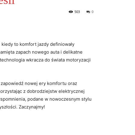
503
0
 ⁢kiedy to komfort jazdy definiowały
pamięta zapach nowego⁢ auta i delikatne
a technologia wkracza do świata motoryzacji
to ⁤zapowiedź nowej ery komfortu oraz
korzystając z dobrodziejstw elektrycznej
 wspomnienia,⁣ podane w nowoczesnym stylu​
zyszłości. Zaczynajmy!