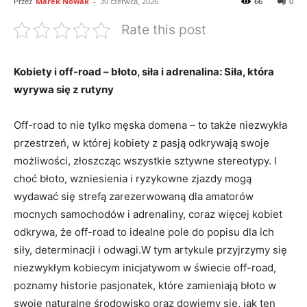
Przez
Marek Nowak
-
30 czerwca, 2026
66
0
Rate this post
Kobiety i off-road – błoto, siła i adrenalina: Siła, która
wyrywa się z rutyny
Off-road to nie tylko męska domena – to także niezwykła
przestrzeń, w której kobiety z pasją odkrywają swoje
możliwości, złoszcząc wszystkie sztywne stereotypy. I
choć błoto, wzniesienia i ryzykowne zjazdy mogą
wydawać się strefą zarezerwowaną dla amatorów
mocnych samochodów i adrenaliny, coraz więcej kobiet
odkrywa, że off-road to idealne pole do popisu dla ich
siły, determinacji i odwagi.W tym artykule przyjrzymy się
niezwykłym kobiecym inicjatywom w świecie off-road,
poznamy historie pasjonatek, które zamieniają błoto w
swoje naturalne środowisko oraz dowiemy się, jak ten