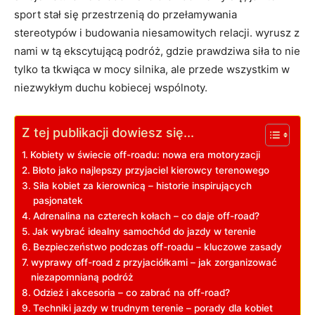
sport stał się przestrzenią do przełamywania
stereotypów i budowania niesamowitych relacji. wyrusz z
nami w tą ekscytującą podróż, gdzie prawdziwa siła to nie
tylko ta tkwiąca w mocy silnika, ale przede wszystkim w
niezwykłym duchu kobiecej wspólnoty.
Z tej publikacji dowiesz się...
Kobiety w świecie off-roadu: nowa era motoryzacji
Błoto jako najlepszy przyjaciel kierowcy terenowego
Siła kobiet za kierownicą – historie inspirujących
pasjonatek
Adrenalina na czterech kołach – co daje off-road?
Jak wybrać idealny samochód do jazdy w terenie
Bezpieczeństwo podczas off-roadu – kluczowe zasady
wyprawy off-road z przyjaciółkami – jak zorganizować
niezapomnianą podróż
Odzież i akcesoria – co zabrać na off-road?
Techniki jazdy w trudnym terenie – porady dla kobiet