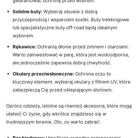
gwarantować ochronę przed wiatrem.
Solidne buty:
Wybieraj obuwie z dobrą
przyczepnością i wsparciem kostki. Buty trekkingowe
lub specjalistyczne buty off-road będą idealnym
wyborem.
Rękawice:
Ochranią dłonie przed zimnem i otarciami.
Warto zainwestować w parę, która jest wodoodporna,
ale jednocześnie zapewnia dobrą chwytność.
Okulary przeciwsłoneczne:
Ochrona oczu to
kluczowy element. wybieraj okulary z filtrem UV, które
zabezpieczą Cię przed oślepiającym słońcem.
Oprócz odzieży, istotne są również akcesoria, które mogą
ułatwić Ci życie, gdy wkrótce znajdziesz się w
trudniejszym terenie. Oto, co warto zabrać:
Pas biodrowy:
Umożliwia wygodne przenoszenie