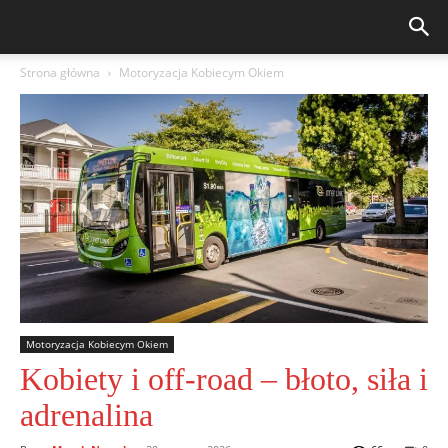
Strona główna
Motoryzacja Kobiecym Okiem
Motoryzacja Kobiecym Okiem
Kobiety i off-road – błoto, siła i
adrenalina