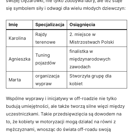
swojej ciężarówki, nie tylko zdobywa laury, ale też staje
się symbolem siły i odwagi dla wielu młodych dziewczyn:
Imię
Specjalizacja
Osiągnięcia
Rajdy
2. miejsce w
Karolina
terenowe
Mistrzostwach Polski
finalistka w
Tuning
Agnieszka
międzynarodowych
pojazdów
zawodach
organizacja
Stworzyła grupę dla
Marta
wypraw
kobiet
Wspólne wyprawy i inicjatywy w off-roadzie nie tylko
budują umiejętności, ale także tworzą silne więzi między
uczestniczkami. Takie przedsięwzięcia są dowodem na
to, że kobiety w motoryzacji mogą działać na równi z
mężczyznami, wnosząc do świata off-roadu swoją