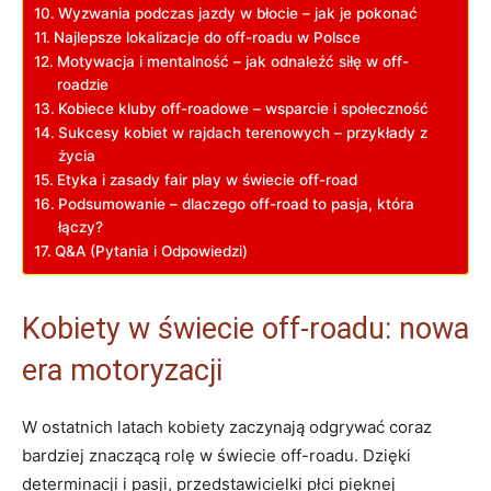
Wyzwania podczas jazdy w błocie – jak je pokonać
Najlepsze lokalizacje do off-roadu w Polsce
Motywacja i mentalność – jak odnaleźć siłę w off-
roadzie
Kobiece kluby off-roadowe – wsparcie i społeczność
Sukcesy kobiet w rajdach terenowych – przykłady z
życia
Etyka i zasady fair play w świecie off-road
Podsumowanie – dlaczego off-road to pasja, która
łączy?
Q&A (Pytania i Odpowiedzi)
Kobiety w świecie off-roadu: nowa
era motoryzacji
W ostatnich latach kobiety zaczynają odgrywać coraz
bardziej znaczącą rolę w świecie off-roadu. Dzięki
determinacji i pasji, przedstawicielki płci pięknej