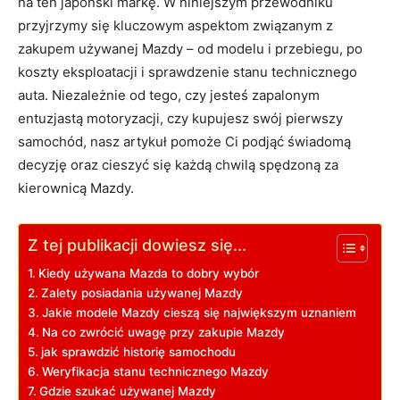
na ten japoński markę. W niniejszym przewodniku
przyjrzymy się kluczowym aspektom związanym z
zakupem używanej Mazdy – od modelu i przebiegu, po
koszty eksploatacji i sprawdzenie stanu technicznego
auta. Niezależnie od tego, czy jesteś zapalonym
entuzjastą motoryzacji, czy kupujesz swój pierwszy
samochód, nasz artykuł pomoże Ci podjąć świadomą
decyzję oraz cieszyć się każdą chwilą spędzoną za
kierownicą Mazdy.
Z tej publikacji dowiesz się...
Kiedy używana Mazda to dobry wybór
Zalety posiadania używanej Mazdy
Jakie modele Mazdy cieszą się największym uznaniem
Na co zwrócić uwagę przy zakupie Mazdy
jak sprawdzić historię samochodu
Weryfikacja stanu technicznego Mazdy
Gdzie szukać używanej Mazdy