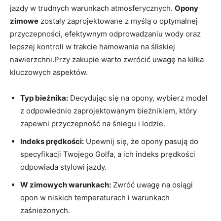
jazdy‍ w ‍trudnych​ warunkach atmosferycznych.
Opony
⁢zimowe
zostały zaprojektowane z‌ myślą o optymalnej
⁤przyczepności, efektywnym odprowadzaniu‍ wody ⁢oraz
lepszej kontroli ‍w trakcie hamowania na ‍śliskiej
nawierzchni.Przy zakupie warto zwrócić ⁤uwagę⁢ na kilka
kluczowych ⁣aspektów.
Typ bieżnika:
‌Decydując ⁣się na opony, wybierz ‍model
z⁣ odpowiednio zaprojektowanym bieżnikiem, który
zapewni przyczepność na śniegu i lodzie.
Indeks​ prędkości:
Upewnij się, że opony pasują‍ do⁣
specyfikacji⁤ Twojego Golfa, a ich ‌indeks prędkości
‍odpowiada stylowi jazdy.
W zimowych ⁣warunkach:
⁣Zwróć⁢ uwagę na osiągi
opon w niskich temperaturach ⁣i warunkach
zaśnieżonych.