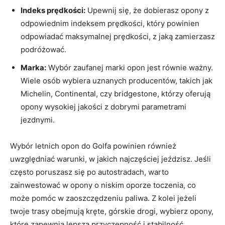
Indeks ⁤prędkości:
Upewnij się, że dobierasz opony z
odpowiednim⁣ indeksem prędkości,‍ który powinien⁤
odpowiadać maksymalnej prędkości, z jaką zamierzasz
podróżować.
Marka:
Wybór zaufanej marki opon jest równie ważny. ​
Wiele ‌osób wybiera uznanych producentów, takich jak
Michelin, Continental, czy bridgestone, ⁢którzy​ oferują
opony wysokiej ⁤jakości z dobrymi parametrami
jezdnymi.
Wybór​ letnich opon do Golfa ​powinien również
uwzględniać⁤ warunki, w jakich najczęściej jeździsz. Jeśli
często poruszasz ⁣się po autostradach, warto
zainwestować w opony o niskim oporze⁤ toczenia, co
może pomóc w zaoszczędzeniu​ paliwa. Z kolei⁤ jeżeli⁣
twoje trasy‌ obejmują kręte, górskie drogi, wybierz opony,
które zapewnią lepszą przyczepność i ⁣stabilność.