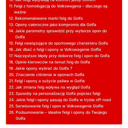
Felgi ⁣z homologacją do ⁤Volkswagena – dlaczego są⁢
ważne
Rekomendowane ​marki⁢ felg⁢ do Golfa
Opony całoroczne ‌jako kompromis‌ dla Golfa
Jakie parametry​ sprawdzić przy wyborze opon ⁢do
Golfa
Felgi nawiązujące ⁢do​ sportowego charakteru ​Golfa
Jak dbać o felgi i opony w Volkswagenie Golfie
Najczęstsze błędy przy doborze ​felg ⁤i opon do Golfa
Opinie ⁤kierowców na temat‍ felg​ do ‌Golfa
Jakie opony wybrać do Golfa⁣ 7
Znaczenie ciśnienia w oponach Golfa
Felgi i opony a zużycie paliwa w Golfie
Jak zmiana felg wpływa ⁣na⁢ wygląd⁤ Golfa
Sposoby ‍na personalizację Golfa​ poprzez felgi
Jakie felgi i opony pasują do Golfa w trybie off-road
Serwisowanie ​felg i opon w ​Volkswagenie Golfie
Podsumowanie – idealne felgi i opony do Twojego
Golfa