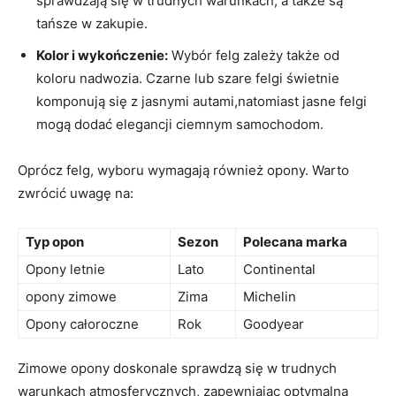
sprawdzają się w ‌trudnych​ warunkach, a także są
tańsze w zakupie.
Kolor​ i wykończenie:
Wybór felg zależy także od⁣
koloru nadwozia. Czarne ⁢lub⁣ szare felgi świetnie
komponują się z ‌jasnymi ‌autami,natomiast jasne felgi
mogą dodać ⁢elegancji ⁣ciemnym samochodom.
Oprócz felg, wyboru wymagają również opony. Warto
zwrócić uwagę na:
Typ opon
Sezon
Polecana marka
Opony letnie
Lato
Continental
opony ⁢zimowe
Zima
Michelin
Opony całoroczne
Rok
Goodyear
Zimowe⁤ opony doskonale sprawdzą się w trudnych‍
warunkach atmosferycznych, zapewniając optymalną