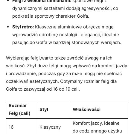
Felgi z wieloma‍ ramionami:
sportowe ⁢felgi z
dynamicznymi kształtami⁣ dodają agresywności, co
⁢podkreśla ⁤sportowy charakter ‌Golfa.
Styl retro:
Klasyczne aluminiowe obręcze ​mogą⁤
wprowadzić ⁤odrobinę nostalgii i elegancji, idealnie
pasując do Golfa w bardziej stonowanych wersjach.
Wybierając felgi,warto‌ także zwrócić ‍uwagę na ich
wielkość. Zbyt duże‌ felgi mogą wpływać na komfort jazdy‍
i ⁢prowadzenie, ⁣podczas ⁢gdy ⁣za ⁣małe mogą nie spełniać
oczekiwań estetycznych. ⁣Optymalny rozmiar felg dla
Golfa to ‌zazwyczaj od 16 do 19 cali.
Rozmiar
Styl
Właściwości
Felg (cali)
Komfort ​jazdy, idealne
16
Klasyczny
⁣do codziennego użytku