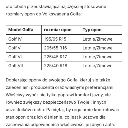
oto tabela przedstawiająca najczęściej‌ stosowane
rozmiary opon do Volkswagena Golfa:
Model Golfa
rozmiar opon
Typ opon
Golf ⁢IV
195/65 ⁢R15
Letnie/Zimowe
Golf⁤ V
205/55 R16
Letnie/Zimowe
Golf VI
225/45‌ R17
Letnie/Zimowe
Golf VII
225/40 R18
Letnie/Zimowe
Dobierając opony do ⁣swojego Golfa, kieruj się także
zaleceniami‌ producenta oraz własnymi preferencjami.
Właściwy ⁢wybór nie tylko poprawi komfort jazdy, ale
również zwiększy bezpieczeństwo Twoje i⁢ innych
uczestników ruchu.⁢ Pamiętaj, by⁢ regularnie kontrolować
stan opon oraz ​ich ciśnienie, co jest kluczowe dla
zachowania odpowiednich właściwości jezdnych auta.