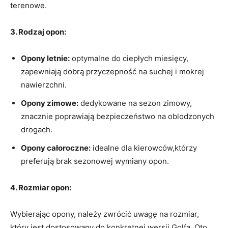
terenowe.
3. Rodzaj⁣ opon:
Opony letnie:
optymalne do ciepłych miesięcy,
‍zapewniają dobrą‌ przyczepność⁤ na suchej ‌i ⁣mokrej
nawierzchni.
Opony zimowe:
dedykowane na sezon ⁤zimowy,
znacznie poprawiają bezpieczeństwo‍ na oblodzonych
drogach.
Opony całoroczne:
idealne dla kierowców,którzy
preferują brak ​sezonowej ⁤wymiany opon.
4. Rozmiar ‍opon:
Wybierając opony, należy zwrócić ⁣uwagę na ‍rozmiar,
⁤który jest dostosowany do konkretnej wersji ⁣Golfa. Oto