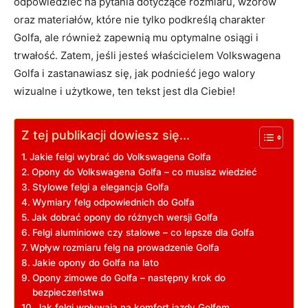
odpowiedzieć na pytania dotyczące rozmiaru, ⁣wzorów
oraz ​materiałów, ⁢które nie tylko podkreślą charakter
Golfa, ‍ale również zapewnią mu optymalne ‌osiągi⁢ i
trwałość. Zatem, jeśli jesteś właścicielem Volkswagena
Golfa i zastanawiasz się,‍ jak podnieść jego walory
wizualne i użytkowe, ten⁣ tekst jest dla Ciebie!
Z tej publikacji dowiesz się...
Jakie felgi wybrać ‌do ​Volkswagena ⁤Golfa
Opony do Volkswagena ⁣Golfa – co​ musisz wiedzieć
Stylowe⁢ felgi a⁣ elegancja Golfa
Wymiary felg ‌odpowiednich do Golfa
Jak dobrać opony ​do różnych wersji Golfa
Felgi ⁣aluminiowe ‌czy stalowe – ⁤co ‌lepsze dla Golfa
Wpływ ‌rozmiaru‌ felg na prowadzenie ⁢Golfa
Jakie opony do Golfa na lato
Opony zimowe ​do Golfa ‌– następny ⁣krok ‌do
bezpieczeństwa
Jak felgi wpływają na komfort jazdy Golfem