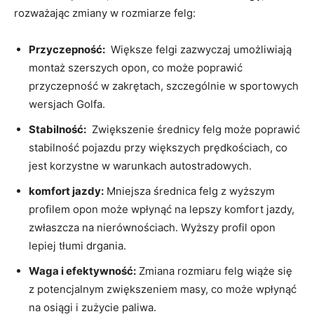
⁢rozważając ⁢zmiany w⁤ rozmiarze felg:
Przyczepność:
‍ Większe felgi zazwyczaj umożliwiają‌
montaż szerszych opon, ⁣co może⁣ poprawić
⁣przyczepność ⁤w zakrętach, szczególnie ‌w sportowych
wersjach Golfa.
Stabilność:
‌ Zwiększenie średnicy felg⁤ może poprawić
stabilność ​pojazdu przy większych prędkościach,⁤ co
jest korzystne‌ w warunkach autostradowych.
komfort jazdy:
Mniejsza średnica felg‍ z‌ wyższym
profilem opon ⁣może ‌wpłynąć na⁤ lepszy komfort jazdy,
zwłaszcza na nierównościach. Wyższy profil opon
lepiej tłumi drgania.
Waga i efektywność:
Zmiana rozmiaru felg wiąże​ się
z potencjalnym zwiększeniem⁤ masy, co może wpłynąć
na⁢ osiągi i zużycie paliwa.