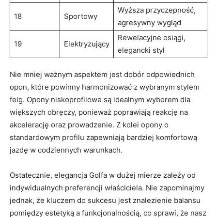
Wyższa przyczepność,
18
Sportowy
agresywny ‍wygląd
Rewelacyjne ​osiągi,
19
Elektryzujący
elegancki styl
Nie mniej⁢ ważnym aspektem jest dobór⁣ odpowiednich
opon,​ które ‍powinny harmonizować z wybranym stylem
felg. Opony ​niskoprofilowe są idealnym‍ wyborem ⁢dla
większych obręczy, ponieważ poprawiają reakcję⁢ na⁤
akcelerację​ oraz prowadzenie. Z ​kolei opony ​o
standardowym​ profilu zapewniają bardziej ⁢komfortową
⁤jazdę w codziennych warunkach.
Ostatecznie, elegancja Golfa w⁤ dużej mierze zależy od
indywidualnych preferencji właściciela. Nie zapominajmy
‍jednak, że kluczem do sukcesu jest znalezienie​ balansu
pomiędzy estetyką a ⁤funkcjonalnością,​ co sprawi, że ‌nasz