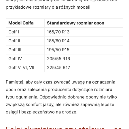
⁣przykładowe rozmiary dla różnych modeli:
Model ⁢Golfa
Standardowy rozmiar ​opon
Golf I
165/70 R13
Golf II
185/60 ‌R14
Golf III
195/50 R15
Golf⁢ IV
205/55 R16
Golf V, VI, VII
225/45⁤ R17
Pamiętaj, aby cały czas zwracać uwagę na oznaczenia
opon oraz zalecenia producenta dotyczące ⁤rozmiaru i
typu ogumienia. Odpowiednio‌ dobrane opony nie tylko
zwiększą komfort jazdy,‌ ale ​również zapewnią ​lepsze
osiągi i ⁣bezpieczeństwo na drodze.