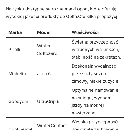
Na ⁢rynku⁣ dostępne są różne marki ​opon, które oferują
wysokiej ⁣jakości produkty do⁢ Golfa.Oto kilka⁣ propozycji:
Marka
Model
Właściwości
Świetna ​przyczepność
Winter
Pirelli
w trudnych warunkach,
Sottozero
stabilność na zakrętach.
Doskonała wydajność
Michelin
alpin 6
przez​ cały sezon
zimowy,​ niskie zużycie.
Optymalne hamowanie
na śniegu, wygoda
Goodyear
UltraGrip 9
jazdy na mokrej
‍nawierzchni.
Wysoka przyczepność,
WinterContact
Continental
doskonałe zachowanie