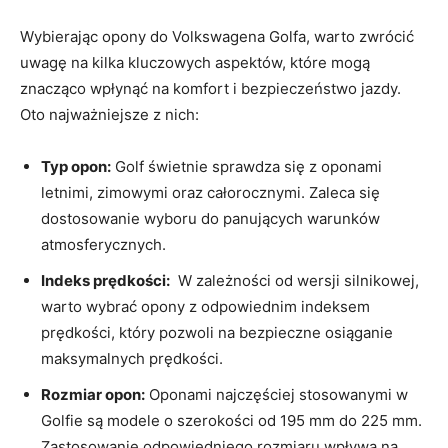
Wybierając opony do Volkswagena Golfa, warto ⁢zwrócić
uwagę na ​kilka kluczowych ​aspektów, które mogą⁣
znacząco wpłynąć na komfort i bezpieczeństwo jazdy. ​
Oto ​najważniejsze z⁢ nich:
Typ ‌opon:
Golf świetnie sprawdza się z oponami
letnimi, zimowymi oraz‌ całorocznymi. ⁣Zaleca się
dostosowanie ⁤wyboru do ​panujących warunków
⁢atmosferycznych.
Indeks prędkości:
‌ W zależności ‍od​ wersji silnikowej,
warto⁢ wybrać opony z odpowiednim indeksem
prędkości, który pozwoli na⁤ bezpieczne osiąganie
maksymalnych prędkości.
Rozmiar opon:
Oponami najczęściej stosowanymi w
Golfie są modele o szerokości od 195 mm do⁤ 225 mm.⁤
Zastosowanie odpowiedniego rozmiaru wpływa na⁣