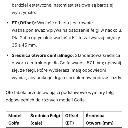
bardziej estetyczne, natomiast stalowe są bardziej⁣
wytrzymałe.
ET (Offset):
⁢Wartość offsetu jest ‌równie
ważna,ponieważ wpływa ​na ⁣osadzenie felgi w nadkolu.
​Dla Golfa optymalne ⁢wartości ⁤ET to zazwyczaj między
35 a 45 mm.
Średnica otworu centralnego:
Standardowa średnica
otworu centralnego dla ‌Golfa wynosi ‍57,1 mm;​ upewnij
się, że‍ felgi, ⁤które wybierasz, mają odpowiedni⁤
wymiar, aby uniknąć ⁢drgań i⁣ problemów podczas jazdy.
Oto ​tabela przedstawiająca podstawowe wymiary felg
odpowiednich do różnych modeli Golfa:
Model
Średnica Felgi
Offset
Średnica
Golfa
(cale)
(ET)
Otworu (mm)