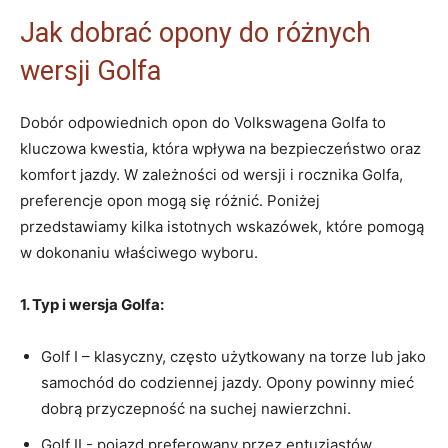
Jak dobrać opony ​do różnych
wersji Golfa
Dobór odpowiednich opon do Volkswagena Golfa to
kluczowa kwestia, która ⁤wpływa ​na bezpieczeństwo ‍oraz
komfort​ jazdy. W zależności od ​wersji‌ i rocznika Golfa,
preferencje opon mogą się różnić. Poniżej
przedstawiamy ​kilka istotnych wskazówek,⁤ które pomogą
w‍ dokonaniu ‍właściwego wyboru.
1. Typ i wersja Golfa:
Golf I‌ – klasyczny,⁤ często ⁣użytkowany⁣ na torze lub jako
samochód do codziennej jazdy. Opony powinny mieć
dobrą przyczepność⁣ na suchej nawierzchni.
Golf II ⁣- pojazd ‍preferowany przez ⁣entuzjastów