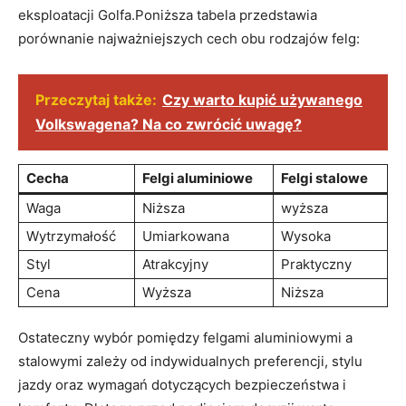
eksploatacji Golfa.Poniższa tabela przedstawia
⁣porównanie najważniejszych⁢ cech ⁣obu rodzajów felg:
Przeczytaj także:
Czy warto kupić używanego
Volkswagena? Na co zwrócić uwagę?
Cecha
Felgi aluminiowe
Felgi stalowe
Waga
Niższa
wyższa
Wytrzymałość
Umiarkowana
Wysoka
Styl
Atrakcyjny
Praktyczny
Cena
Wyższa
Niższa
Ostateczny wybór pomiędzy felgami aluminiowymi a
stalowymi ⁢zależy od indywidualnych‍ preferencji, stylu
jazdy oraz ‍wymagań dotyczących bezpieczeństwa i