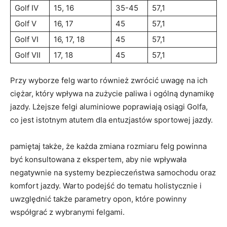
Golf IV
15, 16
35-45
57,1
Golf ⁢V
16, 17
45
57,1
Golf VI
16, 17, 18
45
57,1
Golf VII
17, 18
45
57,1
Przy wyborze ​felg ⁣warto⁣ również zwrócić uwagę na ich
ciężar, który wpływa na⁣ zużycie paliwa i ogólną⁤ dynamikę
jazdy.‍ Lżejsze felgi ⁤aluminiowe poprawiają osiągi​ Golfa,
co jest​ istotnym ⁣atutem dla entuzjastów sportowej jazdy.
pamiętaj⁢ także, że ‍każda zmiana rozmiaru felg powinna
być‌ konsultowana ‌z⁢ ekspertem, aby nie‍ wpływała
negatywnie na systemy bezpieczeństwa samochodu oraz
komfort‌ jazdy. ‍Warto podejść do tematu holistycznie i
uwzględnić także parametry opon, które powinny
współgrać z wybranymi felgami.