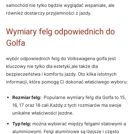
samochód‌ nie tylko będzie wyglądać wspaniale, ale
również dostarczy przyjemności ‌z‍ jazdy.
Wymiary felg ‌odpowiednich do
Golfa
wybór odpowiednich ‍felg do Volkswagena golfa ‍jest
kluczowy ‌nie tylko dla estetyki,ale także dla
⁤bezpieczeństwa i komfortu jazdy. Oto kilka ⁤istotnych⁣
informacji, które pomogą Ci ⁣dokonać właściwego wyboru:
Rozmiar felg:
⁣ Popularne wymiary ⁢felg dla Golfa⁣ to 15,​
16, 17 oraz 18 ⁢cali.Każdy z tych rozmiarów ma swoje
unikalne właściwości jezdne.
Typ felg:
można ⁢wybierać między felgami stalowymi a
⁤aluminiowymi.⁤ Felgi aluminiowe ‌są lżejsze i często