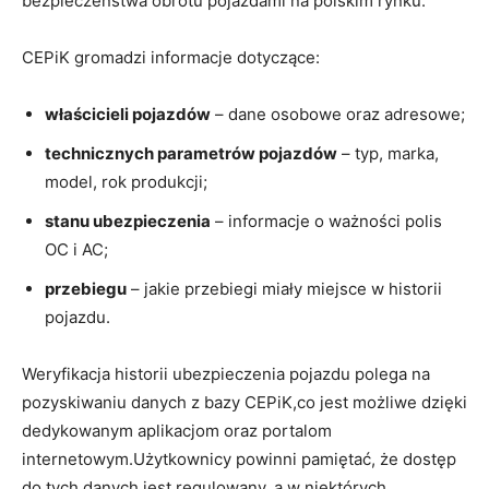
bezpieczeństwa obrotu pojazdami na polskim rynku.
CEPiK gromadzi informacje dotyczące:
właścicieli pojazdów
– dane osobowe oraz adresowe;
technicznych parametrów pojazdów
– typ, marka,
model, rok produkcji;
stanu ubezpieczenia
– informacje o ważności polis
OC i AC;
przebiegu
– jakie przebiegi miały miejsce w historii
pojazdu.
Weryfikacja historii ubezpieczenia pojazdu polega na
pozyskiwaniu danych z bazy CEPiK,co jest możliwe dzięki
dedykowanym aplikacjom oraz portalom
internetowym.Użytkownicy powinni pamiętać, że dostęp
do tych danych jest regulowany, a w niektórych