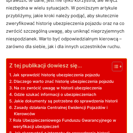
sprawdzić te dane, jest nie tylko korzystna, ale wręcz
niezbędna w wielu sytuacjach. W poniższym artykule
przybliżymy, jakie kroki należy podjąć, aby skutecznie
zweryfikować historię ubezpieczenia pojazdu oraz na co
zwrócić szczególną uwagę, aby uniknąć nieprzyjemnych
niespodzianek. Warto być odpowiedzialnym kierowcą –
zarówno dla siebie, jak i dla innych uczestników ruchu.
Z tej publikacji dowiesz się...
Jak sprawdzić historię ubezpieczenia pojazdu
Dlaczego warto znać historię ubezpieczenia pojazdu
Na co zwrócić uwagę w historii ubezpieczenia
Gdzie szukać informacji o ubezpieczeniach
Jakie dokumenty są potrzebne do sprawdzenia historii
Zasady działania Centralnej Ewidencji Pojazdów i
Kierowców
Rola Ubezpieczeniowego Funduszu Gwarancyjnego w
weryfikacji ubezpieczeń