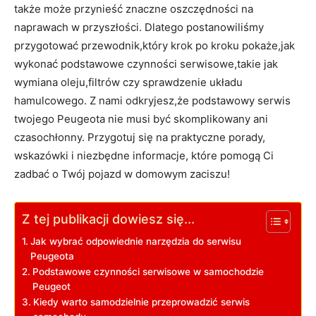
także może przynieść znaczne oszczędności na
naprawach w przyszłości. Dlatego postanowiliśmy
przygotować przewodnik,który krok po kroku pokaże,jak
wykonać podstawowe czynności serwisowe,takie jak
wymiana oleju,filtrów czy sprawdzenie układu
hamulcowego. Z nami odkryjesz,że podstawowy serwis
twojego Peugeota nie musi być skomplikowany ani
czasochłonny. Przygotuj się na praktyczne porady,
wskazówki i niezbędne informacje, które pomogą Ci
zadbać o Twój pojazd w domowym zaciszu!
Z tej publikacji dowiesz się...
Jak wybrać odpowiednie narzędzia do serwisu
Peugeota
Podstawowe czynności serwisowe w samochodzie
Peugeot
Kiedy warto samodzielnie przeprowadzić serwis