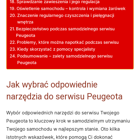
Sprawdzanie zawieszenia i jego regulacja
Oświetlenie samochodu – kontrola i wymiana żarówek
Znaczenie regularnego czyszczenia i pielęgnacji
wnętrza
Bezpieczeństwo podczas samodzielnego serwisu
Peugeota
Problemy, które można napotkać podczas serwisu
Kiedy skorzystać z pomocy specjalisty
Podsumowanie – zalety samodzielnego serwisu
Peugeota
Jak wybrać odpowiednie
narzędzia do serwisu Peugeota
Wybór odpowiednich narzędzi do serwisu Twojego
Peugeota to kluczowy krok w samodzielnym utrzymaniu
Twojego samochodu w najlepszym stanie. Oto kilka
istotnych wskazówek, które pomogą Ci dokonać