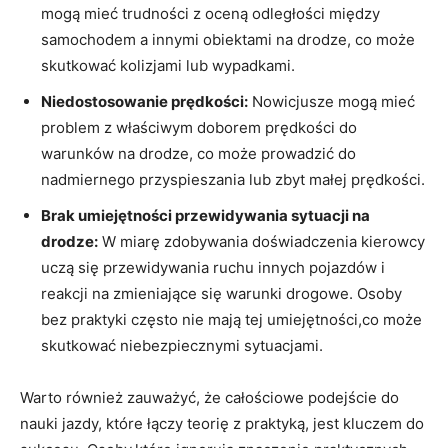
mogą‌ mieć trudności z oceną odległości między
samochodem a innymi obiektami na drodze, co może
‍skutkować kolizjami lub wypadkami.
Niedostosowanie prędkości:
Nowicjusze mogą mieć
⁣problem z‌ właściwym doborem prędkości do
⁢warunków‍ na drodze,⁣ co może prowadzić do
nadmiernego przyspieszania ​lub zbyt małej prędkości.
Brak ⁣umiejętności przewidywania ‍sytuacji na
‍drodze:
W miarę zdobywania doświadczenia kierowcy
uczą się ‌przewidywania⁢ ruchu innych pojazdów i
reakcji ⁤na zmieniające się ⁤warunki‌ drogowe. Osoby
bez ⁤praktyki często ‍nie mają ⁤tej umiejętności,co może
skutkować niebezpiecznymi sytuacjami.
Warto również ⁤zauważyć, że całościowe​ podejście ‌do
nauki jazdy, które łączy teorię z praktyką, jest kluczem do