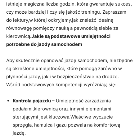
istnieje magiczna liczba godzin,⁤ która ‍gwarantuje sukces,​
czy ‍może ‌bardziej liczy się jakość treningu. Zapraszam
‍do⁣ lektury,w której odkryjemy,jak znaleźć idealną
równowagę pomiędzy ​nauką a pewnością siebie za
kierownicą.
Jakie są podstawowe umiejętności
potrzebne do jazdy⁢ samochodem
Aby skutecznie opanować jazdę ⁢samochodem,‍ niezbędne
są określone umiejętności, które pomogą ⁣zarówno w
płynności⁤ jazdy, jak i w bezpieczeństwie na drodze.
Wśród podstawowych kompetencji ⁤wyróżniają się:
Kontrola pojazdu
– Umiejętność zarządzania
pedałami,kierownicą oraz innymi elementami
sterującymi jest kluczowa.Właściwe⁢ wyczucie
sprzęgła, hamulca i gazu pozwala na komfortową
jazdę.