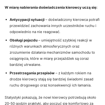
W ⁢miarę nabierania doświadczenia kierowcy uczą się:
Antycypacji sytuacji
– doświadczony ⁤kierowca potrafi
przewidzieć zachowania innych uczestników ruchu i
odpowiednio ​na ‌nie reagować.
Obsługi⁣ pojazdu
– umiejętność ‍szybkiej reakcji ‍w
różnych warunkach⁤ atmosferycznych oraz
zrozumienie działania⁢ mechanizmów samochodu⁢ to‍
osiągnięcia, ⁢które w miarę ​przejażdżek‌ są coraz
⁢bardziej⁣ utrwalane.
Przestrzegania przepisów
– z każdym rokiem na
drodze kierowcy stają się bardziej świadomi zasad
ruchu ⁢drogowego oraz ⁤konsekwencji ⁤ich łamania.
Statystyki pokazują, ⁤że nowi kierowcy potrzebują około‍
20-50 godzin ‍praktyki, aby poczuć się komfortowo‍ za⁤