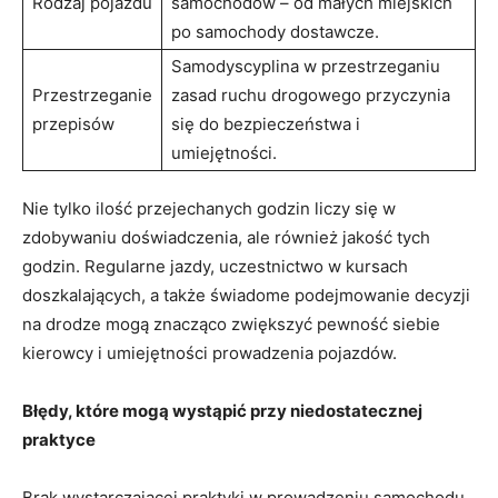
Rodzaj pojazdu
samochodów – od małych ‍miejskich
po samochody dostawcze.
Samodyscyplina w przestrzeganiu
Przestrzeganie
zasad ⁤ruchu drogowego przyczynia
​przepisów
‌się do ​bezpieczeństwa ‍i
umiejętności.
Nie tylko ilość przejechanych godzin ⁣liczy się ⁢w
zdobywaniu doświadczenia, ⁢ale również ⁤jakość tych
⁤godzin. Regularne jazdy, uczestnictwo w kursach
doszkalających, a także świadome podejmowanie decyzji⁣
na drodze mogą znacząco zwiększyć pewność ⁣siebie
kierowcy i umiejętności prowadzenia ​pojazdów. ⁢
Błędy,⁢ które mogą‌ wystąpić przy niedostatecznej
praktyce
Brak ⁢wystarczającej praktyki w‌ prowadzeniu samochodu