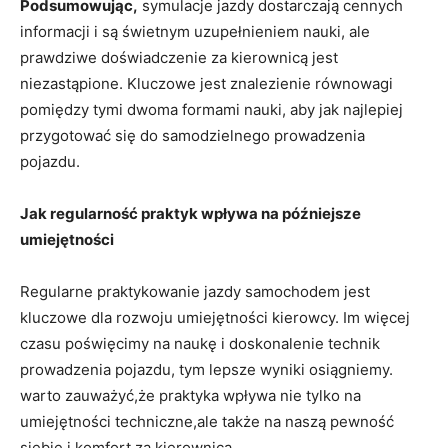
Podsumowując,
symulacje jazdy dostarczają cennych
‌informacji i są świetnym uzupełnieniem nauki, ale
prawdziwe doświadczenie za​ kierownicą ⁤jest
niezastąpione. Kluczowe jest znalezienie równowagi
pomiędzy ‌tymi dwoma formami‌ nauki, aby jak najlepiej
przygotować się do ⁤samodzielnego prowadzenia
pojazdu.
Jak regularność ⁢praktyk wpływa⁣ na ‌późniejsze
umiejętności
Regularne ⁢praktykowanie jazdy samochodem‌ jest
kluczowe dla‍ rozwoju⁢ umiejętności kierowcy. Im ​więcej⁢
czasu ⁢poświęcimy na naukę i doskonalenie technik⁣
prowadzenia pojazdu, tym lepsze ‍wyniki osiągniemy.
‍warto zauważyć,że ⁢praktyka wpływa nie tylko na
umiejętności techniczne,ale także na naszą pewność
⁤siebie i ⁢komfort za kierownicą.