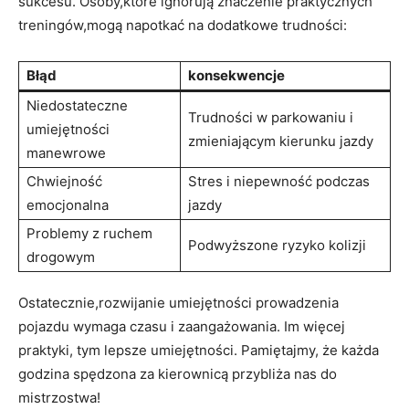
⁤sukcesu. Osoby,które ignorują ‍znaczenie praktycznych
treningów,mogą‌ napotkać na dodatkowe trudności:
Błąd
konsekwencje
Niedostateczne
Trudności w parkowaniu i‍
umiejętności
zmieniającym kierunku jazdy
manewrowe
Chwiejność
Stres i niepewność podczas
emocjonalna
⁤jazdy
Problemy z ruchem
Podwyższone ryzyko kolizji
drogowym
Ostatecznie,rozwijanie ⁣umiejętności prowadzenia
pojazdu⁢ wymaga czasu i zaangażowania.⁤ Im więcej
praktyki, tym lepsze⁣ umiejętności. Pamiętajmy,‌ że ‍każda
godzina spędzona za kierownicą przybliża nas do
mistrzostwa!