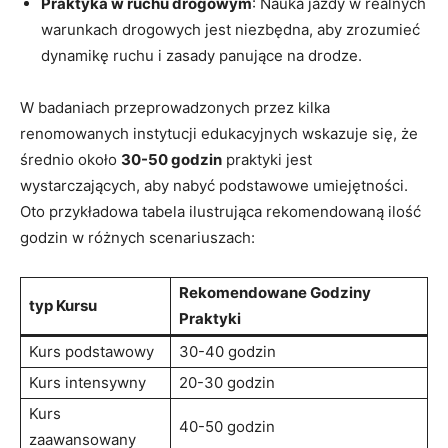
Praktyka⁢ w ruchu ⁣drogowym
: Nauka jazdy w realnych
warunkach‌ drogowych ​jest niezbędna, aby zrozumieć
dynamikę ruchu ​i zasady panujące⁣ na drodze.
W badaniach przeprowadzonych przez kilka
renomowanych instytucji edukacyjnych‍ wskazuje się, że
średnio około
30-50 godzin
praktyki jest
⁣wystarczających, aby nabyć ⁤podstawowe ‌umiejętności.
Oto‍ przykładowa tabela ilustrująca‌ rekomendowaną ilość
godzin ⁤w różnych scenariuszach:
Rekomendowane⁣ Godziny⁢
typ Kursu
Praktyki
Kurs podstawowy
30-40 godzin
Kurs intensywny
20-30⁣ godzin
Kurs
40-50 godzin
zaawansowany