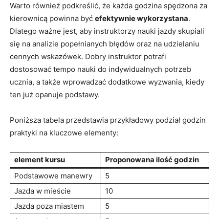
Warto również podkreślić, że każda godzina ⁤spędzona​ za⁢
kierownicą powinna ‍być
efektywnie wykorzystana
.
Dlatego ⁢ważne ‍jest,⁣ aby instruktorzy nauki⁢ jazdy skupiali⁤
się na analizie popełnianych błędów ⁤oraz na udzielaniu
cennych wskazówek.⁣ Dobry instruktor potrafi
dostosować tempo nauki do indywidualnych⁢ potrzeb
ucznia, ⁣a także wprowadzać dodatkowe wyzwania, ‌kiedy
ten ⁤już opanuje ⁤podstawy.
Poniższa tabela przedstawia⁤ przykładowy podział godzin
praktyki ⁤na kluczowe‌ elementy:
element ​kursu
Proponowana ilość godzin
Podstawowe⁢ manewry
5
Jazda w​ mieście
10
Jazda poza miastem
5