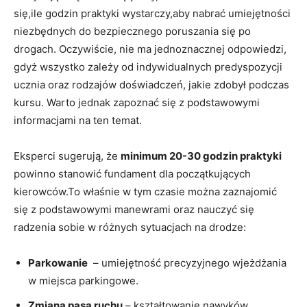
się,ile godzin⁢ praktyki‌ wystarczy,aby nabrać umiejętności
niezbędnych ‍do bezpiecznego‌ poruszania się ⁤po‌
drogach.⁢ Oczywiście, nie ma jednoznacznej odpowiedzi,
gdyż wszystko zależy od indywidualnych predyspozycji⁢
ucznia ‌oraz rodzajów doświadczeń,‍ jakie zdobył podczas
kursu. Warto jednak zapoznać się z ‌podstawowymi
informacjami na ten temat.
Eksperci ​sugerują, że
minimum 20-30 godzin praktyki
powinno stanowić fundament⁢ dla⁢ początkujących
kierowców.To właśnie w tym czasie można ‍zaznajomić
się z podstawowymi manewrami oraz nauczyć się
radzenia sobie w różnych ‌sytuacjach na ⁢drodze:
Parkowanie
⁣ –‌ umiejętność precyzyjnego wjeżdżania
w miejsca⁣ parkingowe.
Zmiana pasa ruchu
– kształtowanie ​nawyków