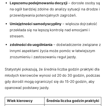
Lepszemu podejmowaniu⁢ decyzji
– ​dorosłe⁢ osoby są
na ogół⁣ bardziej zdolne do analizy sytuacji​ na⁤ drodze i
przewidywania potencjalnych zagrożeń.
Umiejętności samodyscypliny
– większa dojrzałość
przekłada⁣ się na lepszą kontrolę nad ⁤emocjami i⁣
stresem.
zdolności​ do uogólniania
– doświadczenie związane z
innymi ⁤aspektami życia może pomóc w łatwiejszym
zrozumieniu⁣ i zastosowaniu reguł ‌jazdy.
Statystyki pokazują, że średnia liczba godzin praktyki dla
młodych kierowców⁢ wynosi‌ od 20‍ do 30 godzin, podczas
gdy dorośli mogą ograniczyć się do 15-20 godzin, aby
opanować podstawy jazdy.
Wiek kierowcy
Średnia liczba godzin praktyki