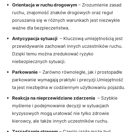
Orientacja w ruchu drogowym
– Zrozumienie zasad
ruchu, znajomość znaków drogowych oraz reguł
poruszania się w różnych​ warunkach jest niezwykle⁢
ważne dla bezpieczeństwa.
Antycypacja ⁣sytuacji
⁣ – Kluczową umiejętnością jest
przewidywanie⁤ zachowań ​innych uczestników‌ ruchu.
Dzięki temu‌ można zredukować ryzyko
niebezpiecznych sytuacji.
Parkowanie
⁤–‌ Zarówno równoległe, jak i prostopadłe
parkowanie wymagają praktyki i precyzji.Umiejętność⁣
ta jest niezbędna w codziennym użytkowaniu pojazdu.
Reakcja ‍na ⁤nieprzewidziane zdarzenia
⁣ – Szybkie
myślenie i​ podejmowanie decyzji w sytuacjach
kryzysowych mogą uratować nie tylko zdrowie‍
kierowcy, ale ‍także⁣ innych uczestników ⁣ruchu.
Zarządzanie stresem
‌– ⁣Często jazda może być