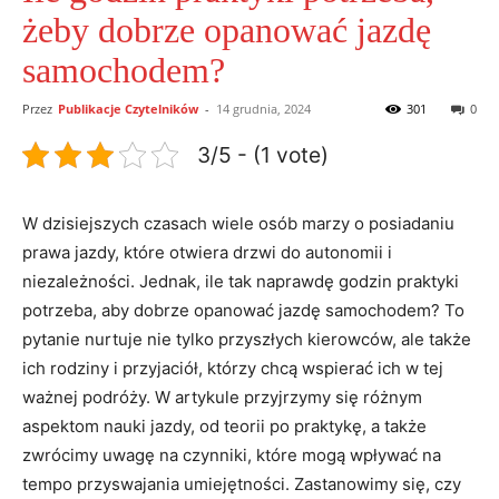
żeby dobrze opanować jazdę
samochodem?
Przez
Publikacje Czytelników
-
14 grudnia, 2024
301
0
3/5 - (1 vote)
W dzisiejszych‌ czasach wiele osób marzy o posiadaniu
prawa jazdy, które ​otwiera ⁢drzwi do autonomii i
⁤niezależności. Jednak, ile tak naprawdę ‌godzin praktyki
potrzeba, aby ⁤dobrze opanować jazdę samochodem? To‌
pytanie⁣ nurtuje nie ‍tylko przyszłych kierowców, ale także
ich rodziny i przyjaciół, którzy chcą wspierać ich w tej
‍ważnej podróży. W artykule przyjrzymy ⁣się różnym
aspektom nauki jazdy, od ⁣teorii po⁢ praktykę, ​a także
zwrócimy uwagę na czynniki,⁤ które mogą wpływać‌ na
tempo⁣ przyswajania umiejętności.‌ Zastanowimy się, czy