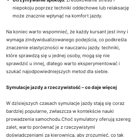
niepokoju poprzez techniki⁤ oddechowe lub relaksację
może znacznie wpłynąć na komfort jazdy.
Na koniec ​warto ​wspomnieć, że każdy kursant jest inny i⁢
wymaga zindywidualizowanego podejścia, ⁣co⁤ podkreśla
znaczenie elastyczności w nauczaniu jazdy.⁢ techniki,
które sprawdzą się u jednej ⁢osoby, mogą ​się nie
sprawdzić​ u innej, dlatego warto eksperymentować i
szukać najodpowiedniejszych metod dla siebie.
Symulacje‌ jazdy a rzeczywistość – co ‌daje ‍więcej
W dzisiejszych czasach symulacje ‍jazdy stają się coraz
bardziej popularne, zwłaszcza w kontekście nauki
prowadzenia samochodu.Choć symulatory oferują ⁤szereg
zalet, warto ‍porównać je z rzeczywistymi
doświadczeniami za ⁤kierownicą,⁢ aby zrozumieć, co tak