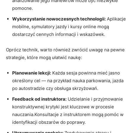
analizowanie jego manewrów może być niezwykle
pomocne.
Wykorzystanie nowoczesnych technologii:
Aplikacje
mobilne, symulatory ⁣jazdy i kursy online mogą
dostarczyć cennych informacji i ​wskazówek.
Oprócz technik, warto⁤ również zwrócić uwagę na pewne
strategie, ⁤które mogą ułatwić ⁣naukę:
Planowanie lekcji:
Każda sesja‍ powinna mieć jasno
⁤określony cel — na przykład nauka parkowania, jazda
po autostradzie ‌czy obsługa skrzyżowań.
Feedback od instruktora:
Udzielanie ​i przyjmowanie
konstruktywnej‌ krytyki jest kluczowe w procesie
⁤nauczania.Konsultacje z instruktorem mogą pomóc w
identyfikacji⁢ obszarów do poprawy.
Utrzymywanie‌ spokoju:
Zredukowanie stresu i