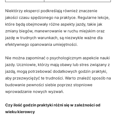
Niektórzy ⁣eksperci ​podkreślają również znaczenie‍
jakości czasu spędzonego na praktyce. Regularne lekcje,
które będą ⁣obejmowały różne⁤ aspekty jazdy, takie jak
zmiany⁣ biegów, manewrowanie w ruchu​ miejskim oraz
‌jazdę‍ w trudnych⁢ warunkach, są⁢ niezwykle ważne dla
efektywnego ⁤opanowania umiejętności.
Nie można ⁤zapominać o psychologicznym⁤ aspekcie nauki
jazdy. Uczniowie, którzy‍ mają obawy lub stres związany z
jazdą, mogą potrzebować dodatkowych ⁤godzin praktyki,‌
aby​ przezwyciężyć te ⁣trudności.⁣ Warto ⁢znaleźć ⁣sposób na
budowanie pewności siebie poprzez stopniowe
wprowadzanie nowych wyzwań.
Czy ilość godzin praktyki ⁤różni się w‌ zależności od
wieku kierowcy