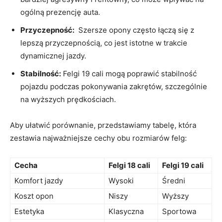
ogólną prezencję auta.
Przyczepność:
​ Szersze opony często łączą się z
lepszą​ przyczepnością, co jest istotne w trakcie⁢
dynamicznej jazdy.
Stabilność:
Felgi⁣ 19 cali mogą poprawić⁢ stabilność
pojazdu podczas⁣ pokonywania‌ zakrętów, ⁢szczególnie‌
na wyższych⁢ prędkościach.
Aby ułatwić porównanie, ‍przedstawiamy tabelę, która
zestawia najważniejsze cechy obu ​rozmiarów ‍felg:
Cecha
Felgi⁣ 18‌ cali
Felgi 19 cali
Komfort jazdy
Wysoki
Średni
Koszt opon
Niszy
Wyższy
Estetyka
Klasyczna
Sportowa