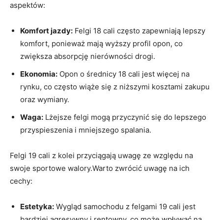
aspektów:
Komfort‌ jazdy:
Felgi 18 cali⁣ często zapewniają lepszy ​
komfort, ponieważ mają wyższy profil opon, co
zwiększa absorpcję​ nierówności drogi.
Ekonomia:
Opon o średnicy 18 cali jest​ więcej na
rynku, co często wiąże⁢ się z ⁢niższymi kosztami zakupu
oraz ⁤wymiany.
Waga:
Lżejsze felgi‌ mogą przyczynić się do ‍lepszego‍
przyspieszenia i mniejszego spalania.
Felgi 19 ‌cali z kolei przyciągają⁢ uwagę ze względu na
swoje sportowe walory.Warto‌ zwrócić uwagę na ich
cechy:
Estetyka:
Wygląd samochodu z felgami⁢ 19 cali jest
bardziej agresywny i rentowny, co może ‌wpływać ‍na