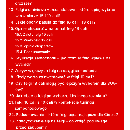
droższe?
Felgi aluminiowe versus stalowe – które ‌lepiej ⁢wybrać
w rozmiarze ⁢18 i 19 cali?
Jakie opony pasują do felg 18 cali i⁤ 19⁢ cali?
Opinie ekspertów na temat felg 19 cali
Zalety ⁢felg‌ 19⁣ cali
Wady ‍felg 19 cali
opinie ekspertów
Podsumowanie
Stylizacja⁢ samochodu‍ – ⁢jak ⁣rozmiar felg ⁢wpływa na
wygląd?
Wpływ większych⁢ felg na osiągi samochodu
Kiedy warto‌ zainwestować w felgi 19⁢ cali?
Czy felgi ⁢18 cali mogą być lepszym wyborem dla SUV-
ów?
Jak dbać o felgi⁣ po wyborze idealnego rozmiaru?
Felgi 18 cali a 19 ‌cali w kontekście⁣ tuningu
samochodowego
Podsumowanie – które felgi będą ‍najlepsze dla Ciebie?
Zdecydowanie‍ się na felgi – co ​wziąć pod uwagę
przed zakupem?