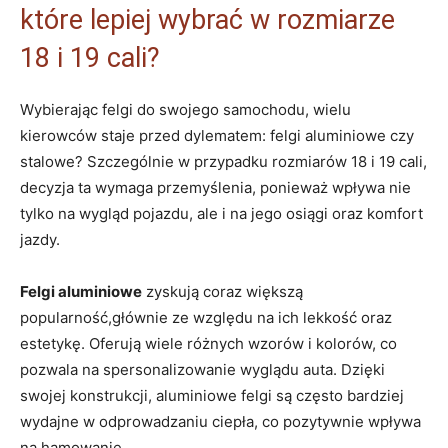
które ‌lepiej ⁢wybrać w rozmiarze
⁢18 i 19 cali?
Wybierając felgi do swojego samochodu, wielu
kierowców ⁤staje przed dylematem: felgi ⁢aluminiowe ‍czy
stalowe? Szczególnie‍ w przypadku ⁤rozmiarów⁤ 18 ​i 19⁣ cali,
decyzja ta wymaga przemyślenia, ponieważ wpływa nie
tylko na‌ wygląd ⁤pojazdu, ale i⁤ na jego‌ osiągi oraz ⁣komfort
jazdy.
Felgi aluminiowe
zyskują ‍coraz większą
popularność,głównie⁣ ze względu ⁢na ich⁤ lekkość oraz
estetykę. Oferują wiele różnych wzorów i kolorów, co
pozwala na ⁣spersonalizowanie wyglądu auta. Dzięki
swojej konstrukcji, ⁣aluminiowe felgi są często⁣ bardziej⁢
wydajne w odprowadzaniu ciepła, co pozytywnie wpływa‌
na​ hamowanie.