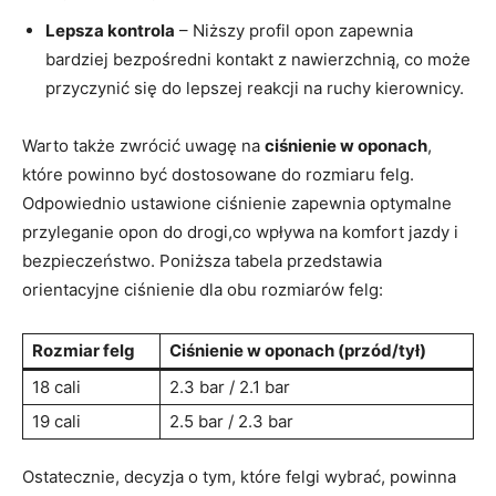
Lepsza kontrola
– Niższy profil opon zapewnia
bardziej bezpośredni⁢ kontakt z nawierzchnią, ⁤co może
przyczynić się do lepszej reakcji na ruchy kierownicy.
Warto⁢ także zwrócić uwagę‍ na
ciśnienie ⁣w oponach
,
które powinno⁢ być dostosowane do rozmiaru‌ felg.
Odpowiednio ustawione ciśnienie zapewnia optymalne
przyleganie opon do ⁢drogi,co wpływa na komfort ​jazdy i
bezpieczeństwo. Poniższa tabela‌ przedstawia
orientacyjne ⁤ciśnienie dla ⁤obu ⁤rozmiarów felg:
Rozmiar felg
Ciśnienie w oponach (przód/tył)
18 cali
2.3 bar / 2.1 bar
19 cali
2.5 bar⁢ / 2.3⁤ bar
Ostatecznie, decyzja o ⁤tym, które felgi wybrać, powinna