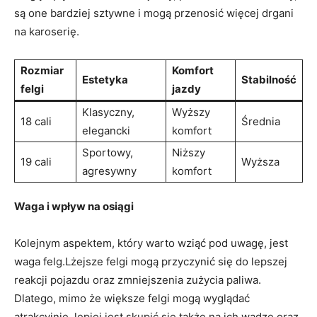
są ⁤one bardziej sztywne‌ i⁢ mogą przenosić więcej drgani
na karoserię.
Rozmiar‍
Komfort
Estetyka
Stabilność
felgi
jazdy
Klasyczny,⁢
Wyższy
18 cali
Średnia
elegancki
komfort
Sportowy,
Niższy
19 cali
Wyższa
agresywny
komfort
Waga i wpływ​ na osiągi
Kolejnym aspektem, który ⁤warto wziąć pod ⁢uwagę,⁤ jest
waga felg.Lżejsze ⁣felgi mogą przyczynić się do lepszej
reakcji pojazdu oraz zmniejszenia zużycia paliwa.
⁤Dlatego, mimo że większe felgi mogą wyglądać
atrakcyjnie, lepiej ⁢jest skupić się także na ich ⁢wadze oraz