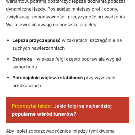
wariantów, ⁣potrafią ⁢dostarczyć⁢ lepsze⁢ doznania podczas
dynamicznej jazdy. Posiadając⁣ mniejszy profil opony,
⁣zwiększają responsywność i precyzyjność prowadzenia.
Warto zwrócić uwagę na poniższe aspekty:
Lepsza przyczepność
w zakrętach, szczególnie na
⁢suchych nawierzchniach
Estetyka
– większe​ felgi⁢ często poprawiają ​wygląd
samochodu
Potencjalnie⁤ większa ‍stabilność
przy⁣ wyższych
prędkościach
Przeczytaj także:
Jakie felgi są najbardziej
popularne wśród tunerów?
Aby‌ lepiej ‌zobrazować⁣ różnice⁢ między⁣ tymi​ dwoma