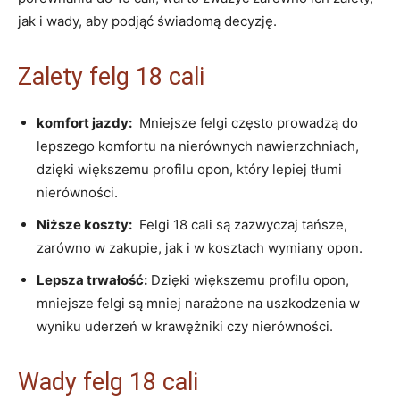
jak i wady, aby podjąć‌ świadomą decyzję.
Zalety ⁢felg 18 ‍cali
komfort ⁣jazdy:
​ Mniejsze felgi​ często prowadzą ‍do ​
lepszego komfortu na nierównych nawierzchniach, ​
dzięki ​większemu profilu opon, który‌ lepiej tłumi
nierówności.
Niższe‍ koszty:
⁢ Felgi 18 cali⁣ są ⁢zazwyczaj⁣ tańsze,
zarówno w zakupie,⁤ jak i w kosztach wymiany opon.
Lepsza ‍trwałość:
Dzięki większemu profilu opon,
mniejsze felgi są mniej narażone⁣ na uszkodzenia w
wyniku uderzeń ⁣w krawężniki czy nierówności.
Wady felg 18 cali