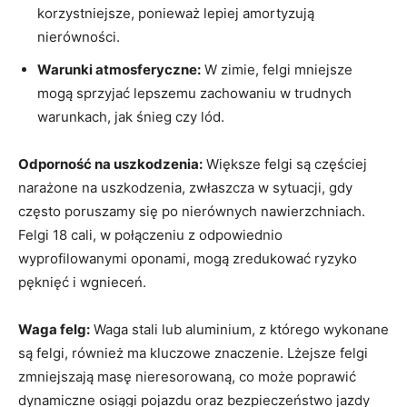
korzystniejsze, ponieważ⁤ lepiej amortyzują
nierówności.
Warunki atmosferyczne:
W zimie, felgi mniejsze
mogą sprzyjać lepszemu ‌zachowaniu w trudnych
warunkach, jak śnieg czy lód.
Odporność na uszkodzenia:
Większe felgi są ⁣częściej
⁣narażone ⁢na uszkodzenia, zwłaszcza w sytuacji, gdy
często poruszamy⁢ się po nierównych nawierzchniach.‍
Felgi 18 cali, w połączeniu z odpowiednio‌
wyprofilowanymi ⁤oponami, ⁣mogą zredukować ryzyko
pęknięć i wgnieceń.
Waga felg:
Waga stali lub aluminium, z którego⁢ wykonane
są felgi, również ma kluczowe ‌znaczenie. ⁢Lżejsze felgi
zmniejszają masę nieresorowaną, co może poprawić
dynamiczne ‍osiągi​ pojazdu oraz bezpieczeństwo jazdy