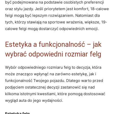
być podejmowana ‌na podstawie osobistych preferencji
oraz stylu jazdy.‌ Jeśli ‍priorytetem jest ​komfort, 18-calowe‍
felgi⁢ mogą być lepszym rozwiązaniem. Natomiast dla
tych, ‌którzy stawiają na sportowe wrażenia, większe, 19-
calowe felgi mogą dostarczyć​ odpowiednich⁣ emocji.
Estetyka ​a ⁢funkcjonalność – ‌jak
wybrać odpowiedni rozmiar felg
Wybór odpowiedniego rozmiaru felg to decyzja,⁢ która
może znacząco wpłynąć na zarówno estetykę,⁢ jak i
⁤funkcjonalność Twojego pojazdu. Dlatego​ warto przed
podjęciem ostatecznej decyzji zastanowić się nad
kilkoma istotnymi ‌kwestiami,‍ które pomogą⁢ dostosować⁤
wygląd auta do jego wydajności.
Estetyka⁣ felg