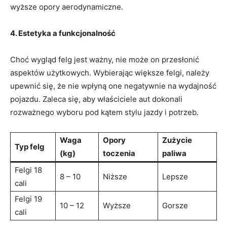
wyższe opory aerodynamiczne.
4. Estetyka a funkcjonalność
Choć ‍wygląd felg jest⁤ ważny, nie‌ może‌ on przesłonić
aspektów użytkowych. Wybierając większe felgi, należy
upewnić​ się, ⁢że nie wpłyną ⁢one negatywnie na wydajność
pojazdu. ‍Zaleca się, aby właściciele aut⁤ dokonali
rozważnego⁢ wyboru pod‍ kątem stylu jazdy i ‍potrzeb.
Waga
Opory
Zużycie
Typ felg
(kg)
toczenia
paliwa
Felgi 18
8 – 10
Niższe
Lepsze
cali
Felgi 19⁢
10 – 12
Wyższe
Gorsze
cali