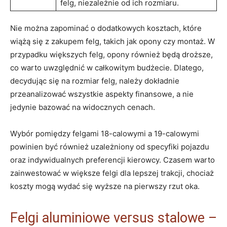
felg, niezależnie od ich rozmiaru.
Nie można zapominać⁤ o dodatkowych kosztach, które
wiążą‍ się z zakupem felg, takich jak opony ‍czy montaż. W⁢
przypadku większych felg, opony⁤ również‍ będą droższe,
⁣co warto⁢ uwzględnić w całkowitym budżecie. Dlatego,
decydując się na rozmiar felg, należy dokładnie
‌przeanalizować wszystkie aspekty ⁣finansowe, a​ nie
jedynie bazować na ⁢widocznych cenach.
Wybór⁤ pomiędzy felgami 18-calowymi a ⁢19-calowymi
‍powinien być ⁤również uzależniony od ⁢specyfiki pojazdu
oraz indywidualnych preferencji kierowcy. ​Czasem warto
zainwestować⁤ w⁢ większe felgi‌ dla ⁢lepszej trakcji, chociaż
koszty mogą wydać się​ wyższe na pierwszy rzut oka.
Felgi aluminiowe versus stalowe –