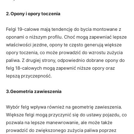
2. Opony⁢ i ⁤opory toczenia
Felgi 19-calowe mają tendencję do bycia montowane z
oponami o‌ niższym profilu. Choć‍ mogą ​zapewniać lepsze
właściwości jezdne, opony te często generują większe
⁢opory​ toczenia, co może prowadzić​ do⁤ wzrostu zużycia‍
paliwa. Z drugiej ⁣strony, odpowiednio dobrane ⁢opony do
felg 18-calowych mogą zapewnić niższe opory oraz
lepszą przyczepność.
3.Geometria zawieszenia
Wybór‍ felg wpływa⁤ również⁤ na geometrię ⁣zawieszenia.
Większe felgi mogą​ przyczynić się do ustawy pojazdu, co
‌pozwala‌ na‍ lepsze manewrowanie, ale może ‍także
prowadzić do zwiększonego‍ zużycia​ paliwa ⁣poprzez