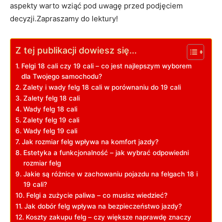
aspekty warto wziąć pod uwagę przed podjęciem
⁣decyzji.Zapraszamy do lektury!
Z tej publikacji dowiesz się...
Felgi 18 cali czy 19 cali⁢ –⁢ co jest najlepszym ⁢wyborem
⁣dla Twojego samochodu?
Zalety i wady felg⁤ 18 cali w porównaniu do 19 cali
Zalety ⁢felg 18 ‍cali
Wady felg 18 cali
Zalety‌ felg 19‌ cali
Wady felg ​19 cali
Jak rozmiar felg‌ wpływa na komfort jazdy?
Estetyka ​a ⁢funkcjonalność – ‌jak wybrać odpowiedni
rozmiar felg
Jakie są⁣ różnice w zachowaniu pojazdu ‌na felgach 18 i
19 cali?
Felgi a⁣ zużycie⁤ paliwa – co musisz wiedzieć?
Jak dobór felg wpływa na bezpieczeństwo‍ jazdy?
Koszty zakupu felg – ⁤czy większe naprawdę ⁤znaczy