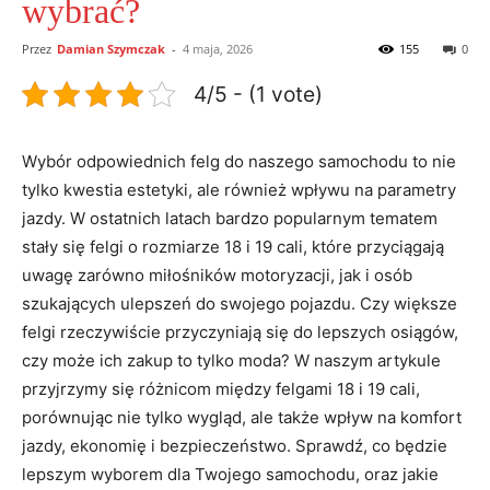
wybrać?
Przez
Damian Szymczak
-
4 maja, 2026
155
0
4/5 - (1 vote)
Wybór ​odpowiednich felg do naszego ⁣samochodu to nie
tylko kwestia estetyki, ale również wpływu na parametry
jazdy. ​W ostatnich latach bardzo popularnym ⁤tematem
stały się felgi o rozmiarze 18 i 19 cali, które przyciągają
uwagę zarówno miłośników motoryzacji, jak i osób
szukających ⁣ulepszeń do swojego pojazdu. Czy większe
felgi rzeczywiście ⁤przyczyniają się do lepszych osiągów,⁣
czy ‍może ‌ich zakup to tylko moda? W naszym artykule
przyjrzymy się różnicom między felgami 18 i ⁤19 ‌cali,
porównując nie⁢ tylko ⁣wygląd,⁢ ale‌ także ‍wpływ‍ na komfort
jazdy, ​ekonomię i bezpieczeństwo. Sprawdź, co będzie
lepszym wyborem dla Twojego samochodu, oraz‍ jakie​