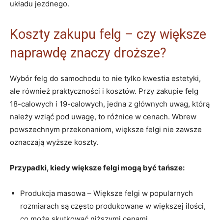
układu ⁣jezdnego.
Koszty zakupu felg – ⁤czy większe
naprawdę ⁤znaczy droższe?
Wybór felg do samochodu to nie tylko⁣ kwestia estetyki,⁢
ale‍ również praktyczności i kosztów.​ Przy zakupie felg
18-calowych i⁤ 19-calowych, jedna z‍ głównych uwag,‍ którą
należy wziąć pod uwagę, to różnice w⁤ cenach. Wbrew
powszechnym przekonaniom, większe felgi nie zawsze
oznaczają wyższe koszty.
Przypadki, kiedy większe ⁣felgi ⁣mogą być ​tańsze:
Produkcja masowa – Większe felgi w‍ popularnych
rozmiarach są‍ często ⁤produkowane‍ w większej ilości,
co może skutkować niższymi cenami.