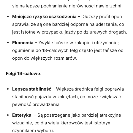
się na lepsze pochłanianie nierówności nawierzchni.
Mniejsze ryzyko‍ uszkodzenia
– Dłuższy‌ profil⁢ opon
sprawia, że są ⁤one‍ bardziej odporne na uderzenia, co
jest istotne⁤ w przypadku jazdy ‌po ​dziurawych drogach.
Ekonomia
– Zwykle⁣ tańsze w zakupie⁣ i utrzymaniu;
ogumienie do 18-calowych felg​ często jest tańsze od
opon do ⁢większych rozmiarów.
Felgi 19-calowe
:
Lepsza stabilność
–​ Większa średnica felgi⁤ poprawia
stabilność ‍pojazdu ​w⁣ zakrętach, co ‍może zwiększać
pewność ‍prowadzenia.
Estetyka
‍ – Są⁤ postrzegane jako bardziej atrakcyjne‍
wizualnie, co dla ​wielu kierowców jest istotnym
czynnikiem ⁣wyboru.