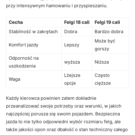
przy intensywnym hamowaniu i przyspieszaniu.
Cecha
Felgi 18 cali
Felgi 19 cali
Stabilność ​w zakrętach
Dobra
Bardzo dobra
Może być
Komfort jazdy
Lepszy
gorszy
Odporność na
wyższa
Niższa
‍uszkodzenia
Lżejsze
Często
Waga
opcje
cięższe
Każdy ‍kierowca powinien zatem dokładnie
‍przeanalizować swoje potrzeby ⁣oraz warunki, w jakich
najczęściej porusza się swoim pojazdem. Bezpieczna
jazda to ‍nie ‍tylko ‌odpowiedni wybór rozmiaru felg, ale
także ‌jakości opon⁢ oraz⁣ dbałość o⁣ stan techniczny⁣ całego