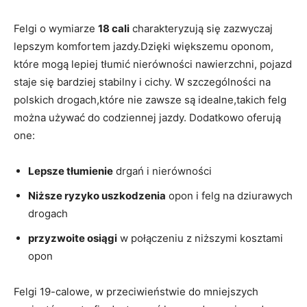
Felgi o wymiarze
18 cali
charakteryzują się zazwyczaj
lepszym komfortem jazdy.Dzięki ⁢większemu⁤ oponom,
które mogą lepiej ​tłumić nierówności nawierzchni, pojazd
staje się‌ bardziej stabilny i ‍cichy. W szczególności na
⁢polskich drogach,które nie ​zawsze są idealne,takich felg⁢
można używać do⁢ codziennej jazdy. Dodatkowo ⁤oferują
one:
Lepsze ⁤tłumienie
⁢drgań i nierówności
Niższe ryzyko⁢ uszkodzenia
​opon i ⁣felg na⁣ dziurawych
drogach
przyzwoite osiągi
w ‌połączeniu z⁤ niższymi kosztami
opon
Felgi ‍19-calowe, w‌ przeciwieństwie do mniejszych