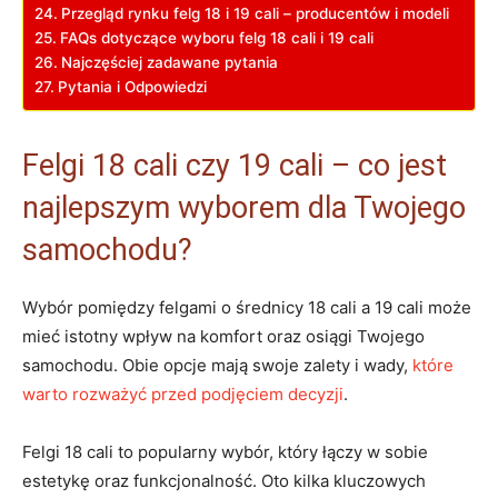
Przegląd⁢ rynku felg 18 i 19 cali – producentów‍ i modeli
FAQs ⁢dotyczące wyboru felg 18 cali i 19 cali
Najczęściej zadawane⁣ pytania
Pytania ⁣i Odpowiedzi
Felgi 18 cali czy 19 cali⁢ –⁢ co jest
najlepszym ⁢wyborem ⁣dla Twojego
samochodu?
Wybór⁢ pomiędzy felgami o średnicy 18⁢ cali a‍ 19 cali może
‍mieć⁤ istotny wpływ na ⁤komfort oraz osiągi Twojego
samochodu. Obie⁤ opcje⁤ mają swoje zalety i wady,
które
warto rozważyć przed⁢ podjęciem decyzji
.
Felgi 18 cali ⁢to popularny wybór,​ który łączy w sobie
estetykę⁤ oraz funkcjonalność. Oto kilka kluczowych