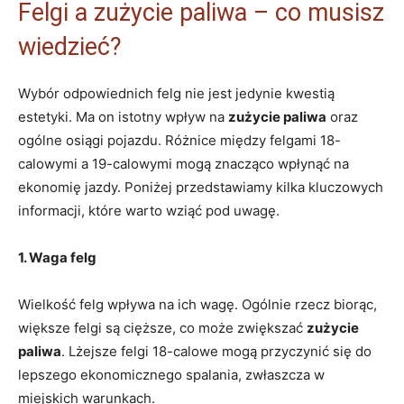
Felgi a⁣ zużycie⁤ paliwa – co musisz
wiedzieć?
Wybór odpowiednich⁤ felg nie jest ⁣jedynie⁤ kwestią
estetyki. Ma on istotny wpływ na
zużycie ‌paliwa
oraz
ogólne osiągi pojazdu. Różnice między felgami ⁤18-
calowymi a ⁢19-calowymi ‍mogą znacząco ‍wpłynąć na
ekonomię jazdy.‍ Poniżej przedstawiamy‌ kilka kluczowych
informacji, ⁣które warto wziąć pod uwagę.
1. Waga felg
Wielkość‌ felg​ wpływa na ⁢ich wagę. Ogólnie rzecz‍ biorąc,
większe‌ felgi ⁢są cięższe, co może‍ zwiększać
zużycie
paliwa
.⁤ Lżejsze‌ felgi 18-calowe mogą przyczynić się do⁢
lepszego ekonomicznego⁣ spalania,⁢ zwłaszcza w
miejskich warunkach.