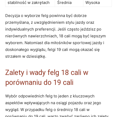
stabilność ‌w zakrętach
Średnia
Wysoka
Decyzja⁢ o wyborze felg powinna być dobrze
przemyślana, z uwzględnieniem stylu jazdy oraz
indywidualnych preferencji.⁣ Jeśli ⁤często jeździsz po
nierównych nawierzchniach, 18 cali mogą⁣ być lepszym
wyborem. ⁣Natomiast dla miłośników sportowej jazdy i
doskonałego wyglądu, felgi 19 cali mogą okazać się
strzałem ​w ‍dziesiątkę.
Zalety i wady felg⁤ 18 cali w
porównaniu do 19 cali
Wybór⁤ odpowiednich felg to jeden z ‌kluczowych
aspektów wpływających na‌ osiągi⁤ pojazdu⁤ oraz ⁣jego
wygląd. W przypadku felg o⁢ średnicy⁣ 18 cali w
porównaniu⁣ do 19 cali, warto zważyć zarówno ich zalety,