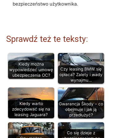
bezpieczeństwo użytkownika.
Sprawdź też te teksty:
Kiedy można
Czy leasing BMW się
wypowiedzieć umowę
opłaca? Zalety i wady
ubezpieczenia OC?
wynajmu…
Kiedy warto
Gwarancja Škody – co
zdecydować się na
obejmuje i jak ją
leasing Jaguara?
przedłużyć?
Co się dzieje z