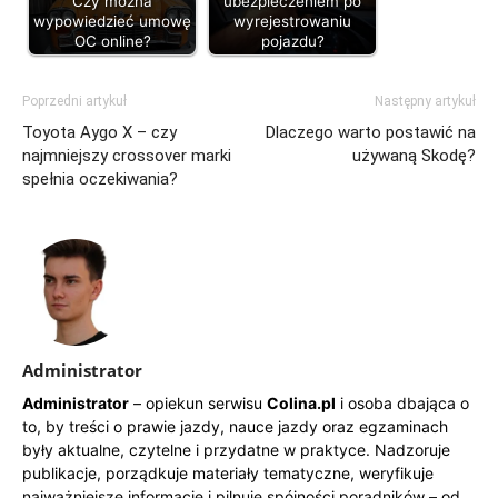
Czy można
ubezpieczeniem po
wypowiedzieć umowę
wyrejestrowaniu
OC online?
pojazdu?
Poprzedni artykuł
Następny artykuł
Toyota Aygo X – czy
Dlaczego warto postawić na
najmniejszy crossover marki
używaną Skodę?
spełnia oczekiwania?
Administrator
Administrator
– opiekun serwisu
Colina.pl
i osoba dbająca o
to, by treści o prawie jazdy, nauce jazdy oraz egzaminach
były aktualne, czytelne i przydatne w praktyce. Nadzoruje
publikacje, porządkuje materiały tematyczne, weryfikuje
najważniejsze informacje i pilnuje spójności poradników – od