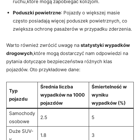
ruchu,które mogą ⁣zapobiegać kolizjom.
Poduszki powietrzne
: Pojazdy o większej masie
często posiadają więcej poduszek powietrznych, co
zwiększa‌ ochronę pasażerów w‌ przypadku zderzenia.
Warto również zwrócić ⁣uwagę na⁣
statystyki wypadków
drogowych
,które mogą ⁢dostarczyć nam odpowiedzi na
pytania dotyczące bezpieczeństwa różnych klas
pojazdów. Oto​ przykładowe dane:
Średnia ⁢liczba⁣
Śmiertelność‍ w
Typ​
wypadków na 1000
wyniku
pojazdu
pojazdów
wypadków (%)
Samochody
2.5
5
osobowe
Duże SUV-
1.8
3
y