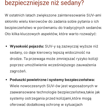
bezpieczniejsze ⁢niż ‌sedany?
W ostatnich latach zwiększone ‌zainteresowanie ‍SUV-ami
skłoniło wielu kierowców⁤ do ⁢zadania sobie pytania ⁢o ich
bezpieczeństwo w porównaniu do‍ tradycyjnych sedanów.
Oto⁣ kilka kluczowych aspektów, które warto rozważyć:
Wysokość pojazdu:
⁤SUV-y są zazwyczaj wyższe niż
sedany, co ⁤daje kierowcy lepszą‌ widoczność‌ na
drodze. ‍Ta przewaga może zmniejszać ryzyko kolizji​
poprzez ⁢umożliwienie wcześniejszego zauważenia
⁢zagrożeń.
Poduszki powietrzne‍ i systemy bezpieczeństwa:
‌Wiele nowoczesnych SUV-ów ​jest wyposażonych ​w⁢
zaawansowane technologie‌ bezpieczeństwa,takie ⁣jak⁤
systemy ostrzegania przed⁣ kolizjami,które mogą
⁤oferować‌ dodatkową ‍ochronę w sytuacjach