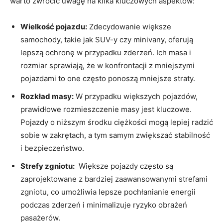
warto zwrócić‍ uwagę⁢ na kilka kluczowych aspektów:
Wielkość​ pojazdu:
Zdecydowanie⁢ większe
samochody, ‍takie jak SUV-y ​czy ⁣minivany, oferują
lepszą ochronę w przypadku zderzeń. Ich masa i
rozmiar sprawiają, że w konfrontacji‌ z mniejszymi
pojazdami to one⁢ często ponoszą mniejsze straty.
Rozkład masy:
W‌ przypadku większych​ pojazdów,
prawidłowe⁤ rozmieszczenie masy⁣ jest⁤ kluczowe.
Pojazdy ⁣o niższym środku ciężkości mogą lepiej ⁢radzić​
sobie w zakrętach, a tym ⁣samym‍ zwiększać ⁣stabilność
i bezpieczeństwo.
Strefy zgniotu:
​ Większe⁤ pojazdy często są
zaprojektowane z bardziej zaawansowanymi ⁢strefami⁤
zgniotu, co umożliwia lepsze pochłanianie​ energii
podczas ‌zderzeń i ‍minimalizuje​ ryzyko ‍obrażeń
pasażerów.