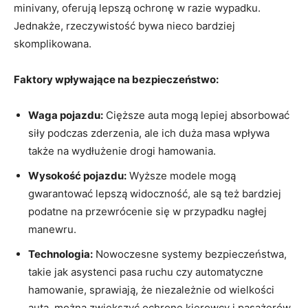
minivany, oferują ⁣lepszą ochronę w razie wypadku.
Jednakże, rzeczywistość bywa nieco bardziej
skomplikowana.
Faktory wpływające na ⁢bezpieczeństwo:
Waga pojazdu:
Cięższe auta mogą⁤ lepiej‌ absorbować
siły podczas zderzenia, ale ich duża masa wpływa
⁣także na wydłużenie drogi hamowania.
Wysokość pojazdu:
Wyższe modele ‌mogą
gwarantować lepszą ⁤widoczność, ale są też bardziej
podatne ‌na przewrócenie się w ⁢przypadku nagłej
⁤manewru.
Technologia:
Nowoczesne systemy bezpieczeństwa,
‍takie ​jak asystenci pasa ruchu czy​ automatyczne⁤
hamowanie,​ sprawiają, że niezależnie ⁣od‍ wielkości
auta, można⁤ zwiększyć ⁤ochronę kierowcy⁣ i⁣ pasażerów.