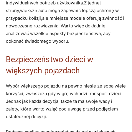
indywidualnych potrzeb⁣ użytkownika.Z ​jednej
strony,większe‌ auta mogą zapewnić⁤ lepszą​ ochronę⁣ w
przypadku kolizji,ale mniejsze modele⁢ oferują ‌zwinność i
⁢nowoczesne⁢ rozwiązania. Warto więc dokładnie
analizować wszelkie aspekty ​bezpieczeństwa, aby​
dokonać świadomego ‌wyboru.
Bezpieczeństwo dzieci w
większych⁣ pojazdach
Wybór większego pojazdu na pewno niesie ze sobą⁢ wiele
⁤korzyści, zwłaszcza‌ gdy w grę wchodzi transport dzieci.
Jednak​ jak każda decyzja, także ta ma swoje ⁣wady i
zalety, które ⁢warto ​wziąć pod uwagę przed podjęciem
ostatecznej⁣ decyzji.
Podczas analizy bezpieczeństwa dzieci w większych