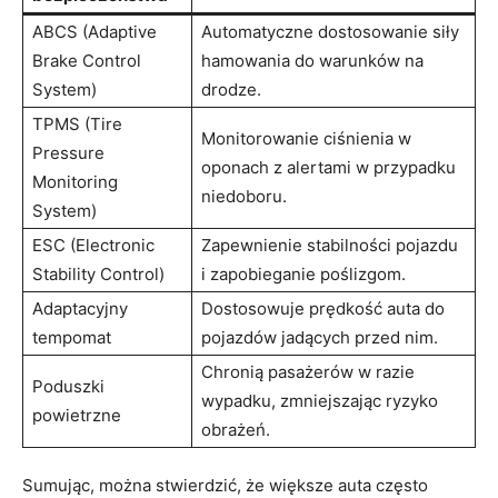
ABCS ⁣(Adaptive
Automatyczne dostosowanie‌ siły⁣
Brake Control
hamowania do warunków‍ na
⁤System)
drodze.
TPMS (Tire
Monitorowanie ciśnienia‍ w
Pressure
oponach z alertami ⁣w przypadku
Monitoring
niedoboru.
System)
ESC ‍(Electronic‍
Zapewnienie stabilności pojazdu⁢
Stability Control)
i zapobieganie poślizgom.
Adaptacyjny ​
Dostosowuje prędkość auta⁢ do​
tempomat
pojazdów jadących przed nim.
Chronią pasażerów w razie​
Poduszki
wypadku, zmniejszając ryzyko
powietrzne
obrażeń.
Sumując, można stwierdzić, że większe auta ⁤często