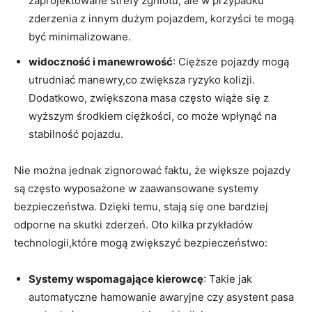
zaprojektowane strefy zgniotu, ale⁢ w przypadku
‌zderzenia z innym dużym ⁤pojazdem, korzyści te mogą
‌być minimalizowane.
widoczność i manewrowość
: Cięższe pojazdy mogą
utrudniać manewry,co zwiększa ryzyko kolizji.
Dodatkowo, zwiększona masa często wiąże ⁣się ‍z‍
wyższym‍ środkiem ciężkości, ​co może wpłynąć‌ na
stabilność pojazdu.
Nie‍ można jednak zignorować ​faktu, że większe pojazdy
są‌ często wyposażone w zaawansowane systemy
bezpieczeństwa. Dzięki temu, stają się one ​bardziej
odporne ‍na skutki zderzeń. Oto ‌kilka‍ przykładów
technologii,które mogą zwiększyć ​bezpieczeństwo:
Systemy wspomagające kierowcę
:​ Takie jak
⁢automatyczne​ hamowanie ⁤awaryjne⁤ czy asystent pasa