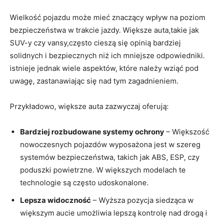
Wielkość pojazdu może ‌mieć znaczący wpływ ​na poziom
bezpieczeństwa⁢ w trakcie ⁢jazdy.‌ Większe auta,takie jak‌
SUV-y czy vansy,często ⁢cieszą się opinią⁣ bardziej
solidnych i bezpiecznych‍ niż​ ich mniejsze odpowiedniki.
istnieje ​jednak wiele aspektów, ⁤które należy wziąć pod
uwagę, zastanawiając się nad tym zagadnieniem.
Przykładowo, większe ⁢auta⁢ zazwyczaj‌ oferują:
Bardziej rozbudowane systemy ochrony
– Większość
⁤nowoczesnych pojazdów wyposażona jest w szereg ​
systemów ⁤bezpieczeństwa, takich jak​ ABS, ESP,⁢ czy
poduszki powietrzne. W większych modelach ‌te
technologie są często⁤ udoskonalone.
Lepsza widoczność
– Wyższa pozycja siedząca w
większym⁤ aucie‍ umożliwia‍ lepszą kontrolę nad drogą ⁤i