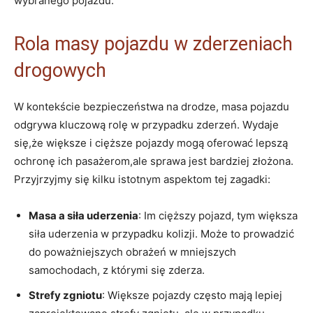
wybranego pojazdu.
Rola ‌masy pojazdu w zderzeniach
‍drogowych
W kontekście bezpieczeństwa na drodze, masa pojazdu
odgrywa kluczową rolę w‍ przypadku ​zderzeń. Wydaje
się,że większe ‍i ⁣cięższe pojazdy mogą oferować lepszą
ochronę⁤ ich pasażerom,ale sprawa jest bardziej złożona.
‌Przyjrzyjmy się kilku‍ istotnym ⁤aspektom tej ​zagadki:
Masa a siła ⁢uderzenia
: Im cięższy pojazd, tym większa
siła uderzenia w przypadku kolizji.⁣ Może ​to prowadzić⁢
do poważniejszych‍ obrażeń⁤ w mniejszych
samochodach,​ z ‌którymi⁢ się ​zderza.
Strefy⁣ zgniotu
: ​Większe pojazdy ‍często mają lepiej ​