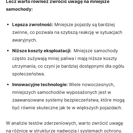
Lecz warto również zwrócić uwagę na mniejsze‌
samochody:
Lepsza zwrotność:
Mniejsze ⁢pojazdy są⁣ bardziej
zwinne,‌ co ⁣pozwala ‍na szybszą reakcję ⁤w ⁢sytuacjach
awaryjnych.
Niższe koszty ⁢eksploatacji:
‍ Mniejsze samochody
często zużywają mniej ​paliwa⁣ i mają niższe ​koszty
utrzymania, co czyni‌ je bardziej ‌dostępnymi dla ⁤ogółu
społeczeństwa.
Innowacyjne technologie:
⁣Wiele nowoczesnych,
mniejszych samochodów⁤ wyposażonych‌ jest w​
zaawansowane systemy bezpieczeństwa, które mogą
⁤być równie skuteczne‌ jak‍ te w większych pojazdach.
W analizie‌ testów zderzeniowych, warto zwrócić uwagę
na różnice w‌ strukturze​ nadwozia i systemach ochrony.