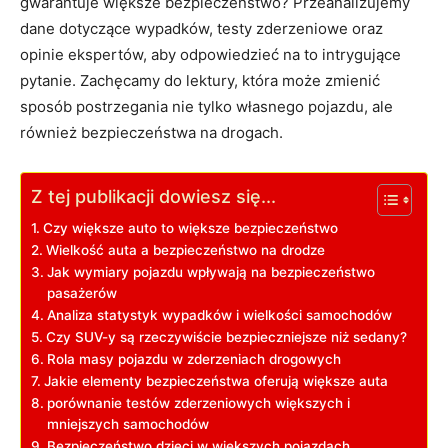
⁤gwarantuje‌ większe bezpieczeństwo?‌ Przeanalizujemy
dane dotyczące wypadków, testy zderzeniowe oraz
⁤opinie ‌ekspertów, ‌aby odpowiedzieć na to ⁢intrygujące
pytanie. Zachęcamy⁢ do lektury, która może zmienić
sposób postrzegania nie ‌tylko własnego pojazdu, ale
⁤również bezpieczeństwa na drogach.
Z tej publikacji dowiesz się...
Czy ⁣większe auto to większe bezpieczeństwo
Wielkość ⁣auta ‍a bezpieczeństwo​ na drodze
Jak wymiary pojazdu wpływają ​na bezpieczeństwo
pasażerów
Analiza statystyk wypadków i wielkości ‌samochodów
Czy SUV-y są rzeczywiście bezpieczniejsze ⁢niż ‌sedany?
Rola ‌masy pojazdu w zderzeniach ‍drogowych
Jakie ‍elementy ‌bezpieczeństwa​ oferują większe auta
porównanie testów zderzeniowych większych i‍
mniejszych samochodów
Bezpieczeństwo dzieci w większych⁣ pojazdach