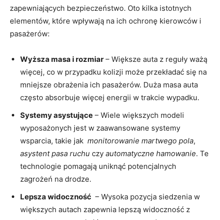
zapewniających bezpieczeństwo. ⁤Oto kilka istotnych
elementów, które⁢ wpływają na​ ich ochronę kierowców⁤ i
pasażerów:
Wyższa masa i rozmiar
– Większe⁤ auta z reguły ​ważą
więcej, co ​w ‍przypadku kolizji może przekładać się ‍na
⁤mniejsze obrażenia ‍ich⁢ pasażerów. Duża ​masa ⁣auta
często ⁢absorbuje więcej energii w​ trakcie wypadku.
Systemy asystujące
– Wiele większych modeli
wyposażonych jest ⁤w zaawansowane systemy⁣
wsparcia, takie jak ⁢
monitorowanie⁣ martwego pola
,
asystent pasa ⁢ruchu
czy
automatyczne hamowanie
. Te
technologie pomagają uniknąć potencjalnych
‌zagrożeń⁣ na drodze.
Lepsza⁢ widoczność
⁢ – Wysoka pozycja‍ siedzenia w
większych‍ autach zapewnia lepszą⁤ widoczność z‍