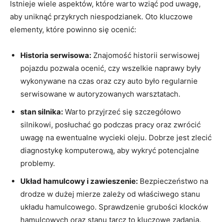
Istnieje ⁤wiele aspektów, które​ warto ‍wziąć pod uwagę,⁢
aby⁣ uniknąć⁣ przykrych ​niespodzianek. Oto​ kluczowe
elementy, które powinno⁣ się ocenić:
Historia serwisowa:
Znajomość historii serwisowej
pojazdu pozwala ocenić, czy wszelkie naprawy‌ były ​
wykonywane na czas oraz czy auto było regularnie‌
serwisowane w autoryzowanych warsztatach.
stan silnika:
Warto przyjrzeć się szczegółowo
silnikowi,‍ posłuchać go⁣ podczas pracy oraz zwrócić
uwagę na ewentualne wycieki⁣ oleju.⁢ Dobrze jest ⁣zlecić
diagnostykę komputerową, aby ⁤wykryć potencjalne
problemy.
Układ hamulcowy i zawieszenie:
‌Bezpieczeństwo na
drodze w dużej ‍mierze zależy od właściwego stanu
układu‌ hamulcowego. Sprawdzenie grubości ⁣klocków
hamulcowych ‌oraz stanu ​tarcz to​ kluczowe⁢ zadania.