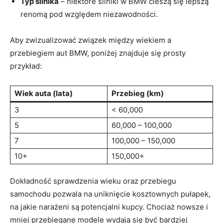
Typ silnika
– ⁢niektóre silniki ‌w BMW cieszą się lepszą
renomą pod względem niezawodności.
Aby ⁢zwizualizować⁢ związek między​ wiekiem a
‌przebiegiem aut⁣ BMW, poniżej ⁤znajduje ​się prosty
przykład:
Wiek auta (lata)
Przebieg (km)
3
< 60,000
5
60,000 – 100,000
7
100,000 – 150,000
10+
150,000+
Dokładność⁣ sprawdzenia wieku oraz ​przebiegu
samochodu pozwala⁤ na uniknięcie kosztownych pułapek,
na⁣ jakie⁢ narażeni są potencjalni ‍kupcy. Chociaż nowsze i​
mniej przebiegane modele wydają się być bardziej