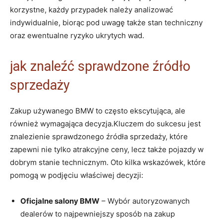
korzystne, każdy przypadek⁢ należy analizować
⁣indywidualnie, biorąc pod uwagę także stan techniczny
oraz ewentualne ryzyko ukrytych ⁤wad.
jak znaleźć sprawdzone źródło
sprzedaży
Zakup używanego ⁤BMW‌ to często ekscytująca, ale⁤
również wymagająca decyzja.Kluczem do sukcesu jest
⁢znalezienie sprawdzonego źródła sprzedaży, które
zapewni nie tylko atrakcyjne​ ceny,⁢ lecz także ⁤pojazdy​ w
⁢dobrym stanie technicznym. Oto kilka wskazówek,‍ które
pomogą w⁣ podjęciu właściwej decyzji:
Oficjalne salony​ BMW
– Wybór autoryzowanych
dealerów​ to‍ najpewniejszy sposób ‌na ⁢zakup⁤