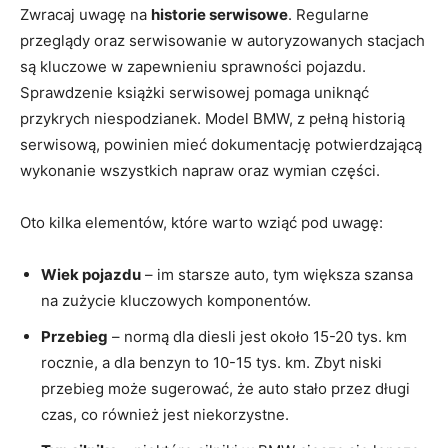
Zwracaj⁣ uwagę na
historie serwisowe
.⁣ Regularne
przeglądy ‍oraz serwisowanie ‍w autoryzowanych stacjach​
są kluczowe⁤ w zapewnieniu ⁣sprawności ​pojazdu.
Sprawdzenie książki serwisowej pomaga uniknąć‍
przykrych niespodzianek. Model BMW,‍ z pełną⁤ historią
serwisową, powinien ⁤mieć dokumentację potwierdzającą
wykonanie wszystkich napraw​ oraz wymian​ części.
Oto kilka ‌elementów, które warto ⁢wziąć pod uwagę:
Wiek pojazdu
–⁤ im starsze auto,​ tym większa szansa
na zużycie kluczowych komponentów.
Przebieg
– normą dla diesli‍ jest około 15-20 tys. ‍km
rocznie, ‍a dla benzyn ⁢to 10-15 ‍tys. km. Zbyt niski
przebieg ⁤może‌ sugerować, że⁢ auto stało ⁤przez długi
czas, co również ⁢jest⁣ niekorzystne.