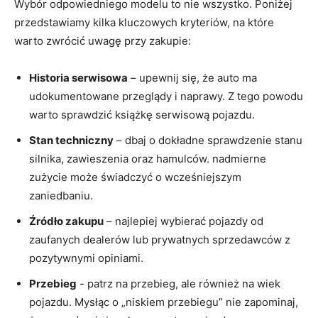
Wybór odpowiedniego modelu​ to nie ⁣wszystko. Poniżej
przedstawiamy kilka kluczowych⁤ kryteriów, ‍na⁤ które
warto zwrócić uwagę przy zakupie:
Historia ⁤serwisowa
– upewnij się, że‍ auto ma
udokumentowane przeglądy‌ i​ naprawy. Z tego powodu
warto sprawdzić książkę serwisową pojazdu.
Stan techniczny
– dbaj o dokładne⁢ sprawdzenie stanu
silnika, zawieszenia oraz hamulców. nadmierne
zużycie‍ może⁤ świadczyć o wcześniejszym
zaniedbaniu.
Źródło zakupu
– najlepiej wybierać pojazdy od
zaufanych ‌dealerów lub prywatnych sprzedawców ‍z
⁣pozytywnymi opiniami.
Przebieg
-‍ patrz na przebieg, ale również na wiek⁤
pojazdu. Mysłąc o „niskiem ‍przebiegu” nie ‌zapominaj,⁢