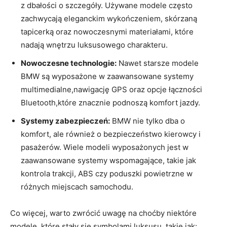
z ​dbałości‌ o szczegóły. Używane modele często
zachwycają eleganckim wykończeniem, skórzaną
tapicerką oraz nowoczesnymi materiałami, które‍
nadają wnętrzu luksusowego charakteru.
Nowoczesne technologie:
Nawet starsze modele
BMW​ są ⁣wyposażone⁣ w zaawansowane systemy
multimedialne,nawigację GPS oraz opcje łączności
Bluetooth,które znacznie ‍podnoszą komfort ⁣jazdy.
Systemy zabezpieczeń:
BMW⁢ nie tylko dba o⁤
komfort, ale⁢ również o bezpieczeństwo ​kierowcy i
pasażerów. Wiele modeli wyposażonych jest w
⁤zaawansowane systemy⁤ wspomagające,⁢ takie jak
kontrola trakcji, ABS⁣ czy poduszki‌ powietrzne w
różnych miejscach samochodu.
Co więcej, warto zwrócić uwagę na choćby niektóre‌
modele, które stały się symbolami​ luksusu, ⁣takie⁤ jak: