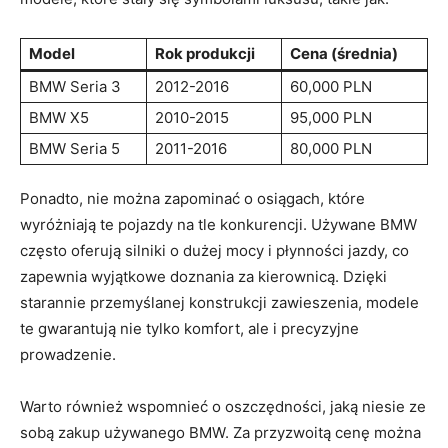
Model
Rok ‍produkcji
Cena (średnia)
BMW Seria 3
2012-2016
60,000 PLN
BMW X5
2010-2015
95,000 PLN
BMW Seria ⁢5
2011-2016
80,000 PLN
Ponadto, nie​ można zapominać o osiągach, które
wyróżniają te pojazdy na tle‍ konkurencji. Używane ‌BMW
⁢często oferują silniki‌ o dużej mocy i płynności jazdy,⁣ co
‍zapewnia wyjątkowe doznania za kierownicą.⁤ Dzięki⁣
starannie przemyślanej konstrukcji⁤ zawieszenia, modele
te gwarantują nie tylko ‍komfort, ale i‍ precyzyjne
‌prowadzenie.
Warto⁢ również ​wspomnieć o oszczędności,⁣ jaką niesie ze
sobą zakup używanego BMW. Za⁢ przyzwoitą cenę można