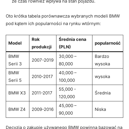
że czas również wpływa na⁣ stan pojazdu.
Oto‍ krótka tabela‍ porównawcza wybranych modeli​ BMW
pod ⁤kątem ich popularności ​na rynku wtórnym:
Rok
Średnia cena
Model
popularność
produkcji
(PLN)
BMW‍
30,000⁢ –
Bardzo​
2007-2019
Serii 3
80,000
wysoka
BMW
40,000 –
2010-2017
wysoka
Serii ⁤5
100,000
55,000 ⁤-
BMW X3
2011-2017
Średnia
120,000
45,000 –
BMW ​Z4
2009-2016
Niska
90,000
Decyzja ‌o​ zakupie używanego BMW⁢ powinna bazować na​