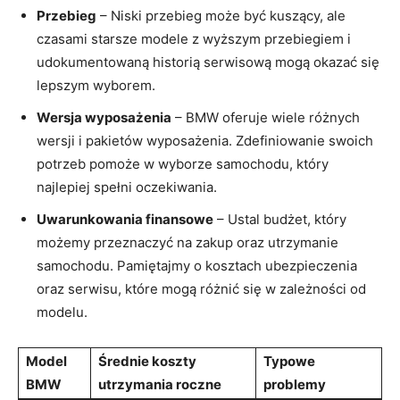
Przebieg
– ‍Niski⁣ przebieg może⁢ być kuszący, ale
czasami⁤ starsze modele z wyższym ‌przebiegiem⁢ i
udokumentowaną historią ​serwisową mogą‌ okazać ⁣się
lepszym‌ wyborem.
Wersja⁣ wyposażenia
– BMW oferuje wiele‍ różnych
wersji ⁢i pakietów wyposażenia. Zdefiniowanie swoich‌
potrzeb pomoże w wyborze ‌samochodu,⁣ który
najlepiej ⁤spełni‍ oczekiwania.
Uwarunkowania finansowe
– Ustal budżet, który
⁢możemy przeznaczyć ⁤na zakup oraz utrzymanie
samochodu. Pamiętajmy o kosztach⁤ ubezpieczenia
oraz serwisu, które mogą różnić⁤ się w ‍zależności od
modelu.
Model
Średnie koszty
Typowe
BMW
utrzymania ‌roczne
problemy