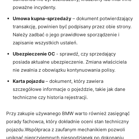
poważne incydenty.
Umowa ⁤kupna-sprzedaży
– dokument potwierdzający
transakcję, powinien być podpisany przez obie‍ strony.
Należy zadbać o​ jego ‍prawidłowe sporządzenie i
⁣zapisanie ​wszystkich ustaleń.
Ubezpieczenie‌ OC
⁤- ‍sprawdź, czy ⁤sprzedający
posiada aktualne ubezpieczenie.⁢ Zmiana właściciela
nie zwalnia z obowiązku kontynuowania ⁢polisy.
Karta pojazdu
– dokument, który ‍zawiera
szczegółowe ‍informacje o pojeździe, takie jak dane
techniczne czy historia ‌rejestracji.
Przy zakupie używanego BMW warto również zasięgnąć
porady fachowca, który ​dokładnie oceni stan techniczny
‍pojazdu.Współpraca​ z‍ zaufanym mechanikiem pozwoli
uniknąć ‌nieprzyjemnych niespodzianek ⁣po ⁢dokonaniu