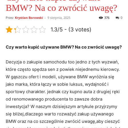
BMW? Na co zwrócić uwagę?
Przez
Krystian Borowski
-
9 sierpnia, 2025
376
0
1.3/5 - (3 votes)
Czy warto kupić używane ​BMW? Na ⁣co zwrócić uwagę?
Decyzja o⁢ zakupie samochodu too⁤ jedno z ⁤tych‍ wyzwań,
które często spędza ‌sen z powiek‍ niejednemu kierowcy.
W ⁤gąszczu ofert i modeli, używane BMW wyróżnia się
jako marka, ​która łączy w sobie⁤ luksus, wydajność‌ i
‌sportowy charakter. jednak czy kupno auta z ​drugiej ręki⁤
od renomowanego producenta to zawsze dobra
inwestycja? W naszym⁣ dzisiejszym artykule przyjrzymy
się bliżej,dlaczego ‌warto rozważyć zakup używanego
BMW oraz na co szczególnie⁤ zwrócić uwagę,aby cieszyć