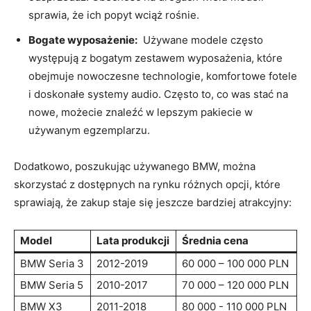
sprawia, że ‌ich popyt ‌wciąż rośnie.
Bogate ⁣wyposażenie:
⁤ Używane modele często
występują z bogatym zestawem⁤ wyposażenia,⁢ które
obejmuje nowoczesne‍ technologie, komfortowe‌ fotele‍
i doskonałe systemy audio. Często⁣ to, co ‍was​ stać na
nowe, możecie znaleźć w lepszym pakiecie w
używanym egzemplarzu.
Dodatkowo, poszukując używanego BMW, ​można
skorzystać z dostępnych na rynku różnych ⁤opcji, ⁣które
sprawiają, że‍ zakup⁣ staje się‍ jeszcze bardziej atrakcyjny:
Model
Lata produkcji
Średnia ​cena
BMW Seria 3
2012-2019
60 000 – 100 ⁤000 PLN
BMW Seria 5
2010-2017
70 000 – ‌120 000 PLN
BMW X3
2011-2018
80 000 ⁢- 110 000 PLN