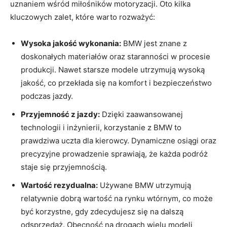
uznaniem wśród miłośników motoryzacji. Oto kilka
kluczowych zalet,‍ które warto rozważyć:
Wysoka jakość⁣ wykonania:
BMW jest znane z‍
doskonałych materiałów oraz staranności w procesie ​
produkcji. Nawet starsze modele utrzymują wysoką
jakość, co ⁢przekłada się na komfort‍ i bezpieczeństwo
podczas jazdy.
Przyjemność​ z​ jazdy:
Dzięki zaawansowanej
technologii⁤ i inżynierii, ​korzystanie z BMW⁣ to
prawdziwa⁤ uczta dla kierowcy. Dynamiczne osiągi ⁢oraz
precyzyjne ⁣prowadzenie ​sprawiają, ‍że każda ⁣podróż​
staje się przyjemnością.
Wartość rezydualna:
‌Używane‌ BMW⁣ utrzymują
relatywnie ‌dobrą​ wartość na rynku wtórnym, co ⁢może
być⁢ korzystne, gdy zdecydujesz‌ się na dalszą⁤
odsprzedaż.⁢ Obecność na drogach wielu modeli