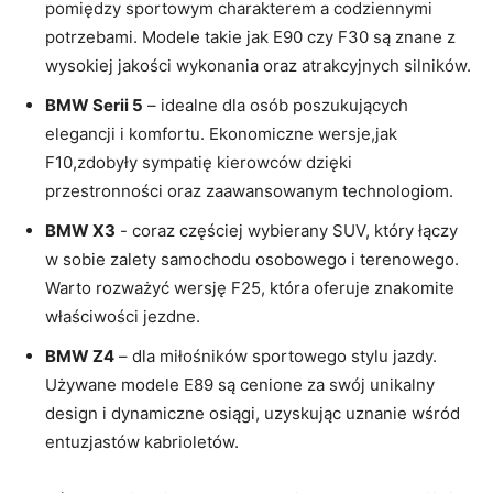
pomiędzy sportowym charakterem a codziennymi⁤
potrzebami. Modele takie jak E90 ⁤czy⁣ F30 są ⁤znane⁣ z
wysokiej​ jakości wykonania oraz atrakcyjnych silników.
BMW Serii 5
– idealne dla osób poszukujących
elegancji i komfortu. Ekonomiczne ‍wersje,jak⁤
F10,zdobyły sympatię ‍kierowców ​dzięki
⁤przestronności oraz zaawansowanym technologiom.
BMW X3
⁤- ‌coraz​ częściej wybierany SUV,⁤ który łączy
w sobie zalety ⁣samochodu ‍osobowego i terenowego.
Warto rozważyć wersję F25, która oferuje znakomite
właściwości jezdne.
BMW Z4
– dla miłośników sportowego stylu jazdy.
Używane modele‌ E89 są cenione ⁣za​ swój unikalny
design ⁣i⁣ dynamiczne osiągi, uzyskując uznanie wśród
‌entuzjastów kabrioletów.