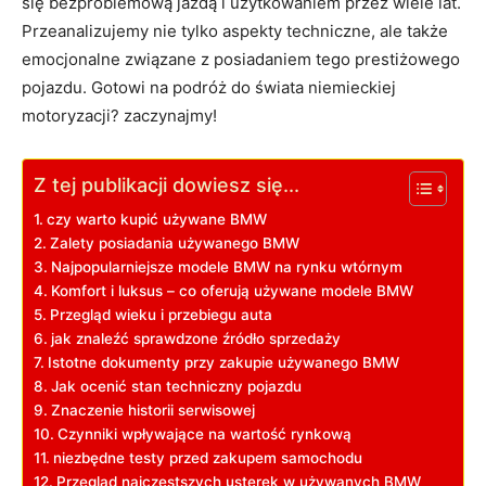
się‍ bezproblemową ⁢jazdą ‍i użytkowaniem przez wiele lat.
Przeanalizujemy ⁤nie ⁣tylko‍ aspekty techniczne, ale ​także
emocjonalne ‍związane z posiadaniem tego prestiżowego
pojazdu. Gotowi na podróż do świata niemieckiej
motoryzacji?‌ zaczynajmy!
Z tej publikacji dowiesz się...
czy⁢ warto kupić używane BMW
Zalety posiadania używanego BMW
Najpopularniejsze ⁢modele BMW na rynku wtórnym
Komfort i‍ luksus – co oferują używane modele BMW
Przegląd wieku ‍i przebiegu auta
jak znaleźć sprawdzone źródło sprzedaży
Istotne⁢ dokumenty przy‌ zakupie używanego BMW
Jak ocenić stan ​techniczny pojazdu
Znaczenie historii serwisowej
Czynniki‌ wpływające na wartość‌ rynkową
niezbędne testy przed ​zakupem samochodu
Przegląd najczęstszych usterek w⁤ używanych BMW