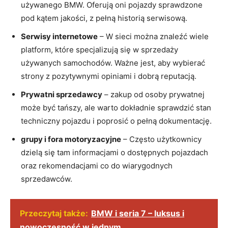
używanego​ BMW. Oferują oni pojazdy​ sprawdzone
pod kątem​ jakości, z pełną⁣ historią serwisową.
Serwisy​ internetowe
– W sieci można⁤ znaleźć wiele
platform, które⁣ specjalizują się w sprzedaży
używanych samochodów. ⁢Ważne jest, ⁤aby wybierać
strony⁣ z⁤ pozytywnymi opiniami i dobrą ‌reputacją.
Prywatni sprzedawcy
– zakup od osoby ‍prywatnej
może⁢ być tańszy, ale‌ warto dokładnie ‍sprawdzić stan
techniczny ⁣pojazdu i ​poprosić ​o pełną dokumentację.
grupy‌ i fora motoryzacyjne
– Często‌ użytkownicy⁣
dzielą się⁢ tam informacjami o dostępnych pojazdach
oraz rekomendacjami co do wiarygodnych
sprzedawców.
Przeczytaj także:
BMW i seria 7 – luksus i
nowoczesność w jednym