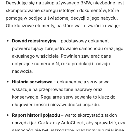
Decydując się⁣ na⁤ zakup używanego BMW, niezbędne⁣ jest​
skompletowanie ​szeregu istotnych dokumentów, które
pomogą w podjęciu świadomej decyzji o jego nabyciu.
Oto kluczowe‌ elementy, na które⁤ warto zwrócić uwagę:
Dowód rejestracyjny
⁣- podstawowy‍ dokument​
potwierdzający ‍zarejestrowanie samochodu oraz jego
aktualnego właściciela.⁤ Powinien zawierać dane
dotyczące⁤ numeru ⁣VIN, roku produkcji i rodzaju
nadwozia.
Historia⁣ serwisowa
-‌ dokumentacja serwisowa
wskazuje na przeprowadzane naprawy oraz
konserwacje. Regularne serwisowanie to klucz do
długowieczności i niezawodności pojazdu.
Raport historii‌ pojazdu
– ‌warto ‌skorzystać​ z takich
narzędzi jak ⁤Carfax czy AutoCheck, aby sprawdzić, czy⁤
samochód ​nie był uszkodzony,​ kradziony lub miał inne