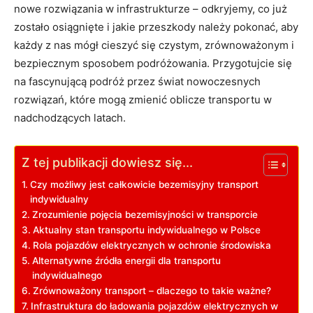
nowe rozwiązania w infrastrukturze – odkryjemy, co już
zostało osiągnięte i jakie przeszkody należy pokonać, aby
każdy z nas mógł cieszyć się czystym, zrównoważonym i‍
bezpiecznym sposobem podróżowania. Przygotujcie się
na fascynującą podróż przez świat nowoczesnych
rozwiązań, które ⁤mogą⁤ zmienić oblicze transportu w
nadchodzących latach.
Z tej publikacji dowiesz się...
Czy możliwy jest całkowicie bezemisyjny transport
indywidualny
Zrozumienie pojęcia bezemisyjności w transporcie
Aktualny ‍stan transportu indywidualnego w Polsce
Rola pojazdów elektrycznych w ochronie środowiska
Alternatywne ⁢źródła energii dla transportu
indywidualnego
Zrównoważony transport – dlaczego to takie ważne?
Infrastruktura do‌ ładowania pojazdów elektrycznych w