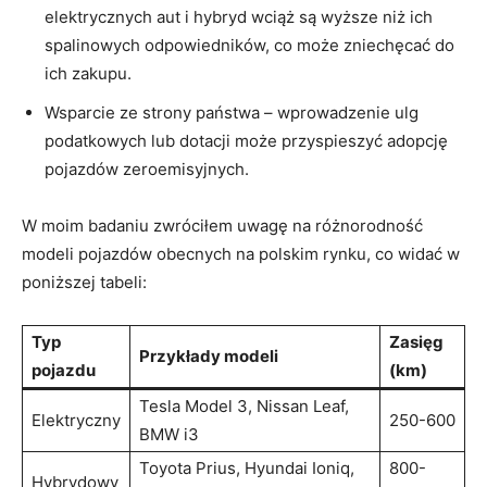
elektrycznych aut i​ hybryd wciąż są wyższe niż ich
spalinowych odpowiedników, co może‌ zniechęcać do
ich zakupu.
Wsparcie ze strony państwa – wprowadzenie ⁢ulg
podatkowych⁣ lub dotacji może przyspieszyć adopcję⁢
pojazdów zeroemisyjnych.
W moim ⁣badaniu zwróciłem uwagę‌ na różnorodność
modeli pojazdów obecnych na polskim rynku, co widać w
poniższej tabeli:
Typ
Zasięg
Przykłady modeli
pojazdu
⁤(km)
Tesla Model 3, Nissan Leaf,
Elektryczny
250-600
BMW i3
Toyota Prius, Hyundai Ioniq,
800-
Hybrydowy