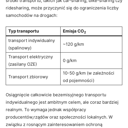
środki transportu, takich jak car-sharing, bike-sharing czy
ridesharing, może przyczynić‍ się do ograniczenia liczby
samochodów na drogach:
Typ transportu
Emisja CO
2
transport indywidualny
~120⁤ g/km
(spalinowy)
Transport elektryczny
0 g/km
(zasilany OZE)
10-50 g/km (w zależności
Transport zbiorowy
od pojemności)
Osiągnięcie całkowicie bezemisyjnego transportu
indywidualnego jest ambitnym celem, ⁢ale coraz bardziej
realnym. To wymaga jednak współpracy
producentów,rządów oraz społeczności lokalnych. W
związku z rosnącym‍ zainteresowaniem ochroną