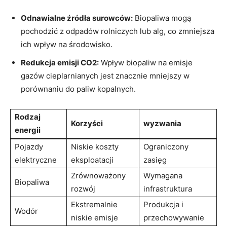
Odnawialne źródła ‌surowców:
Biopaliwa mogą
pochodzić z odpadów rolniczych ‌lub alg, co zmniejsza
ich ‍wpływ na środowisko.
Redukcja ⁣emisji CO2:
Wpływ biopaliw na emisje
gazów cieplarnianych jest znacznie mniejszy w
porównaniu do paliw kopalnych.
Rodzaj
Korzyści
wyzwania
energii
Pojazdy
Niskie koszty
Ograniczony
elektryczne
⁣eksploatacji
zasięg
Zrównoważony
Wymagana
Biopaliwa
rozwój
infrastruktura
Ekstremalnie⁢
Produkcja i
Wodór
niskie emisje
przechowywanie