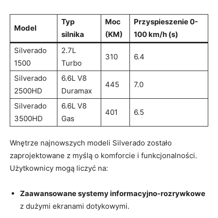
Typ
Moc
Przyspieszenie 0-
Model
silnika
(KM)
100 km/h (s)
Silverado
2.7L
310
6.4
1500
Turbo
Silverado
6.6L V8
445
7.0
2500HD
Duramax
Silverado
6.6L V8
401
6.5
3500HD
Gas
Wnętrze najnowszych modeli Silverado zostało
zaprojektowane z myślą o komforcie i funkcjonalności.
Użytkownicy mogą liczyć na:
Zaawansowane systemy informacyjno-rozrywkowe
z dużymi ekranami dotykowymi.