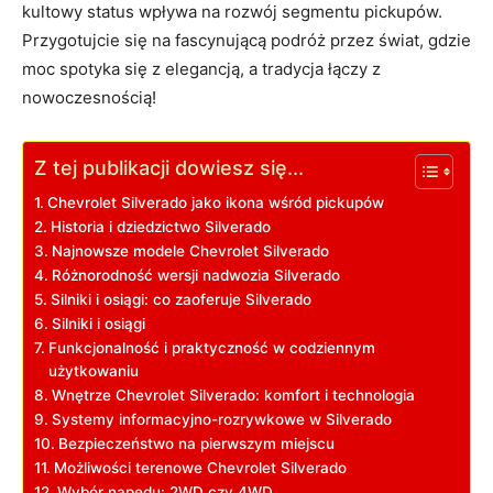
kultowy status wpływa na rozwój segmentu pickupów.
Przygotujcie się na fascynującą podróż przez świat, gdzie
moc spotyka się z elegancją, a tradycja łączy z
nowoczesnością!
Z tej publikacji dowiesz się...
Chevrolet Silverado jako ikona wśród pickupów
Historia i dziedzictwo Silverado
Najnowsze modele Chevrolet Silverado
Różnorodność wersji nadwozia Silverado
Silniki i osiągi: co zaoferuje Silverado
Silniki i osiągi
Funkcjonalność i praktyczność w codziennym
użytkowaniu
Wnętrze Chevrolet Silverado: komfort i technologia
Systemy informacyjno-rozrywkowe w Silverado
Bezpieczeństwo na pierwszym miejscu
Możliwości terenowe Chevrolet Silverado
Wybór napędu: 2WD czy 4WD