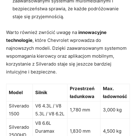
zaawansowanymi systemami multimedialnymi i
bezpieczeństwa sprawia, że każde podróżowanie
staje się przyjemnością.
Warto również zwrócić uwagę na
innowacyjne
technologie
, które Chevrolet wprowadza do
najnowszych modeli. Dzięki zaawansowanym systemom
wspomagania kierowcy oraz aplikacjom mobilnym,
korzystanie z Silverado staje się jeszcze bardziej
intuicyjne i bezpieczne.
Przestrzeń
Max.
Model
Silnik
ładunkowa
ładowność
Silverado
V6 4.3L / V8
1,780 mm
3,000 kg
1500
5.3L / V8 6.2L
V8 6.6L
Silverado
Duramax
1,830 mm
4,500 kg
2500HD