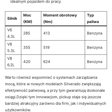
idealnym pojazdem do pracy.
Moc
Moment obrotowy
Typ
Silnik
(KM)
(Nm)
paliwa
V6
285
413
Benzyna
4.3L
V8
355
519
Benzyna
5.3L
V8
420
624
Benzyna
6.2L
Warto również wspomnieć o systemach zarządzania
mocą, które w nowych modelach Silverado zwiększają
efektywność paliwową, a przy tym gwarantują doskonałe
osiągi.Dzięki tym innowacjom, pickup staje się jeszcze
bardziej atrakcyjny zarówno dla firm, jak i indywidualnych
użytkowników.