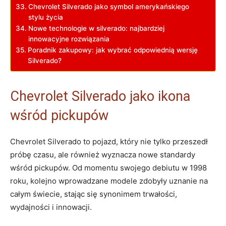
Chevrolet Silverado jako symbol amerykańskiego
stylu życia
Nowe technologie w silverado: najbardziej
innowacyjne rozwiązania
Poradnik zakupowy: jak wybrać odpowiednią wersję
Silverado?
Chevrolet Silverado jako ikona
wśród pickupów
Chevrolet Silverado to pojazd, który nie tylko przeszedł
próbę czasu, ale również wyznacza nowe standardy
wśród pickupów. Od momentu swojego debiutu w 1998
roku, kolejno wprowadzane modele zdobyły uznanie na
całym świecie, stając się synonimem trwałości,
wydajności i innowacji.