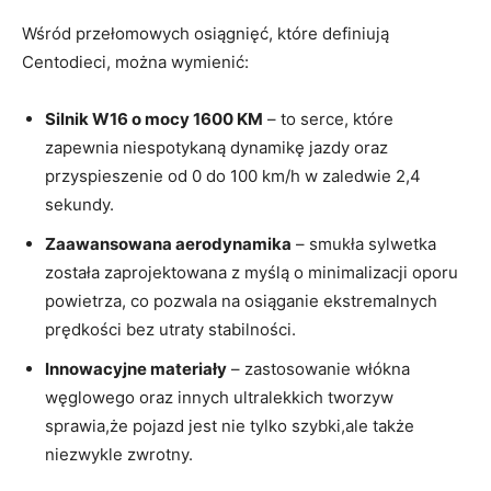
Wśród⁢ przełomowych osiągnięć, które definiują
Centodieci,‍ można wymienić:
Silnik W16 o mocy ⁣1600 ‍KM
– to serce, ​które⁢
zapewnia ⁢niespotykaną dynamikę jazdy oraz
⁣przyspieszenie od 0 do 100 km/h w ⁢zaledwie 2,4
sekundy.
Zaawansowana aerodynamika
– smukła sylwetka
została zaprojektowana z⁣ myślą o minimalizacji oporu
powietrza, co pozwala na osiąganie ​ekstremalnych
prędkości⁢ bez utraty stabilności.
Innowacyjne materiały
– zastosowanie włókna
węglowego oraz innych ultralekkich tworzyw
sprawia,że pojazd jest nie tylko szybki,ale także‌
niezwykle zwrotny.