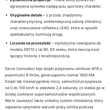
‌agresywna‍ sylwetka nadają autu sportowy charakter.
Oryginalne‍ detale
– z przodu ⁤znajdziemy
charakterystyczną, emblematyczną osłonę chłodnicy
oraz nowoczesne reflektory LEAD, które w sposób
spektakularny iluminują drogę.
Liczenie na przeszłość
– stylistyczne nawiązania‌ do
modelu ​EB110 z lat 90. XX ‌wieku, które tworzą most
łączący historię z ⁤teraźniejszością.
Serce Centodieci bije dzięki potężnemu ⁣silnikowi W16⁣ o
pojemności 8 litrów, generującemu niemal 1600 KM.
Dzięki tak niewiarygodnej mocy, samochód przyspiesza
od 0 do 100 km/h⁣ w zaledwie 2,4 sekundy, co stawia go ​w
⁢ścisłej czołówce supersamochodów współczesnych.
Warto zauważyć także ​unikalny system chłodzenia, który
zapewnia optymalne warunki pracy silnika podczas​