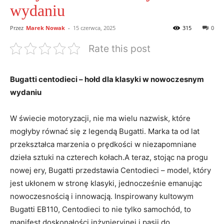
wydaniu
Przez
Marek Nowak
-
15 czerwca, 2025
315
0
Rate this post
Bugatti centodieci ⁣– hołd dla klasyki‍ w nowoczesnym
wydaniu
W świecie motoryzacji, nie ma⁢ wielu nazwisk, które
mogłyby równać się ⁢z legendą Bugatti. Marka ta od lat ​
przekształca marzenia ‍o‍ prędkości w niezapomniane
dzieła sztuki na czterech kołach.A teraz, stojąc na progu
nowej ery,‌ Bugatti przedstawia ⁣Centodieci – model, który
jest ukłonem⁤ w stronę⁣ klasyki, jednocześnie emanując
nowoczesnością i innowacją. Inspirowany kultowym‌
Bugatti ⁣EB110, Centodieci to nie tylko samochód, to
manifest‌ doskonałości inżynieryjnej i pasji ⁢do