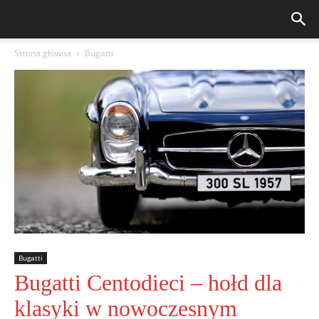
Strona główna
Bugatti
Bugatti
Bugatti Centodieci – hołd dla
klasyki w nowoczesnym