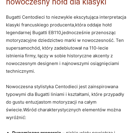
nowoczesny hołd dla klasyki
Bugatti Centodieci to niezwykle ekscytująca interpretacja‌
klasyki francuskiego producenta,która oddaje hołd
legendarnej Bugatti EB110,jednocześnie ⁣przenosząc
motoryzacyjne dziedzictwo marki w nowoczesność. ‍Ten
supersamochód, który zadebiutował na 110-lecie
istnienia firmy, łączy w sobie historyczne akcenty z
nowoczesnym designem i najnowszymi osiągnięciami
technicznymi.
Nowoczesna stylistyka Centodieci jest zainspirowana
typowymi dla Bugatti liniami i ‍kształtami,⁢ które przypadły
do gustu entuzjastom motoryzacji na całym‌
świecie.Wśród charakterystycznych elementów można
wyróżnić:
Dynamiczne proporcje
– ‌niskie wloty powietrza i