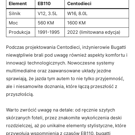
Element
EB110
Centodieci
Silnik
V12, 3.5L
W16, 8.0L
Moc
560 KM
1600 KM
Produkcja
1991-1995
2022 (limitowana edycja)
Podczas projektowania Centodieci,⁤ inżynierowie Bugatti
niewątpliwie brali pod uwagę również aspekty komfortu i
innowacji technologicznych. Nowoczesne systemy
multimedialne oraz‍ zaawansowane ‍układy jezdne
sprawiają, że ‍jazda tym⁣ autem to nie tylko przyjemność,
ale i niesamowite doznania, które ⁤łączą przeszłość z
przyszłością.
Warto zwrócić uwagę na⁣ detale: od ręcznie szytych‌
skórzanych foteli, przez znakomite wykończenia deski
rozdzielczej, ⁢aż po unikalne elementy⁤ stylistyczne, które
przywołują wspomnienia ⁢z czasów EB110. ⁣bugatti