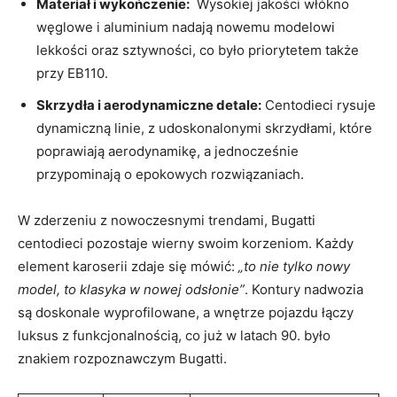
Materiał i wykończenie:
⁤ Wysokiej jakości włókno
węglowe i ​aluminium nadają nowemu​ modelowi
⁣lekkości oraz sztywności, co‌ było priorytetem także
przy EB110.
Skrzydła i aerodynamiczne ⁤detale:
Centodieci rysuje
dynamiczną linie, z udoskonalonymi skrzydłami, które‌
poprawiają⁣ aerodynamikę, a jednocześnie
przypominają ‍o epokowych rozwiązaniach.
W⁤ zderzeniu ⁣z nowoczesnymi ‍trendami, Bugatti
centodieci pozostaje wierny swoim korzeniom. Każdy
element‍ karoserii zdaje się mówić:
„to nie⁤ tylko nowy
model, to klasyka w nowej odsłonie”
. Kontury nadwozia
są ⁤doskonale wyprofilowane, a wnętrze pojazdu łączy
luksus z funkcjonalnością, co już w⁣ latach 90. ⁣było
znakiem rozpoznawczym Bugatti.