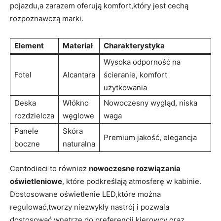
pojazdu,a⁢ zarazem ⁤oferują komfort,który jest cechą
rozpoznawczą⁤ marki.‌
Element
Materiał
Charakterystyka
Wysoka odporność ​na
Fotel
Alcantara
ścieranie, komfort
‍użytkowania
Deska
Włókno
Nowoczesny wygląd, niska
rozdzielcza
węglowe
waga
Panele
Skóra
Premium jakość, elegancja
boczne
naturalna
Centodieci to również
nowoczesne rozwiązania
oświetleniowe
, które ‍podkreślają⁤ atmosferę w kabinie.
Dostosowane oświetlenie LED,które można
regulować,tworzy niezwykły nastrój i pozwala
dostosować wnętrze do preferencji kierowcy ​oraz