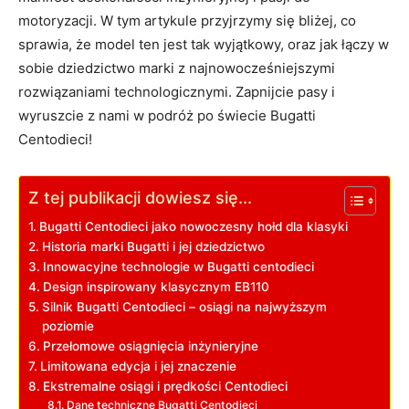
motoryzacji. ‍W ​tym artykule przyjrzymy się bliżej, co
sprawia, że model ten⁤ jest tak wyjątkowy, oraz jak łączy⁢ w
sobie dziedzictwo marki z⁢ najnowocześniejszymi
rozwiązaniami technologicznymi. Zapnijcie pasy i
wyruszcie z nami⁣ w podróż po świecie Bugatti
Centodieci!
Z tej publikacji dowiesz się...
Bugatti Centodieci jako nowoczesny hołd dla klasyki
Historia marki Bugatti i jej ‌dziedzictwo
Innowacyjne technologie w Bugatti centodieci
Design inspirowany klasycznym EB110
Silnik Bugatti Centodieci – osiągi na najwyższym‌
poziomie
Przełomowe ​osiągnięcia inżynieryjne
Limitowana ‍edycja‌ i jej znaczenie
Ekstremalne osiągi⁢ i prędkości Centodieci
Dane techniczne Bugatti Centodieci