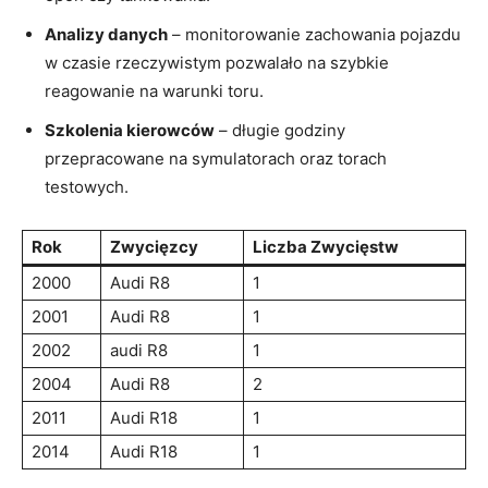
Analizy danych
– monitorowanie zachowania pojazdu
w czasie rzeczywistym pozwalało na szybkie
reagowanie na warunki toru.
Szkolenia kierowców
– długie godziny
przepracowane na symulatorach oraz torach
testowych.
Rok
Zwycięzcy
Liczba Zwycięstw
2000
Audi R8
1
2001
Audi R8
1
2002
audi R8
1
2004
Audi R8
2
2011
Audi R18
1
2014
Audi R18
1