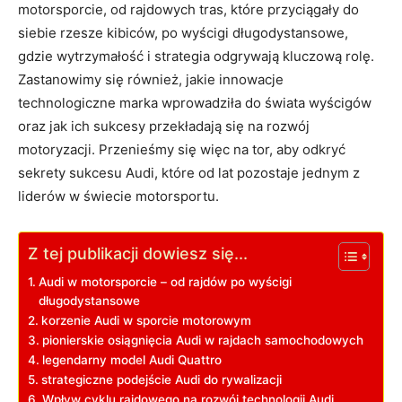
motorsporcie, od rajdowych tras, które przyciągały do
siebie rzesze kibiców, po wyścigi długodystansowe,
gdzie wytrzymałość i strategia odgrywają kluczową rolę.
Zastanowimy się również, jakie innowacje
technologiczne marka wprowadziła do świata wyścigów
oraz jak ich sukcesy przekładają się na rozwój
motoryzacji. Przenieśmy się więc na tor, aby odkryć
sekrety sukcesu Audi, które od lat pozostaje jednym z
liderów w świecie motorsportu.
Z tej publikacji dowiesz się...
Audi w motorsporcie – od rajdów po wyścigi
długodystansowe
korzenie Audi w sporcie motorowym
pionierskie osiągnięcia Audi w rajdach samochodowych
legendarny model Audi Quattro
strategiczne podejście Audi do rywalizacji
Wpływ cyklu rajdowego na rozwój technologii Audi