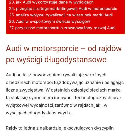
jak Audi wykorzystuje dane w wyścigach
przegląd strategii marketingowej Audi w motorsporcie
analiza wpływu rywalizacji na wizerunek marki Audi
Audi w e-sportowym świecie wyścigów
przyszłość motorsportu a zrównoważony rozwój Audi
Audi w motorsporcie – od rajdów
po wyścigi długodystansowe
Audi od lat z powodzeniem rywalizuje w różnych
dziedzinach motorsportu,zdobywając uznanie i osiągając
liczne zwycięstwa. W ostatnich dziesięcioleciach marka
ta stała się synonimem innowacji technologicznych oraz
wyjątkowej wydajności,zarówno w rajdach,jak i w
wyścigach długodystansowych.
Rajdy to jedna z najbardziej ekscytujących dyscyplin