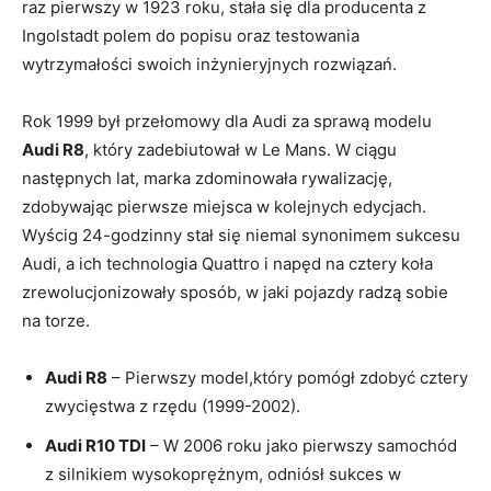
raz pierwszy w 1923 roku, stała się dla producenta z
Ingolstadt polem do popisu oraz testowania
wytrzymałości swoich inżynieryjnych rozwiązań.
Rok 1999 był przełomowy dla Audi za sprawą modelu
Audi R8
, który zadebiutował w Le Mans. W ciągu
następnych lat, marka zdominowała rywalizację,
zdobywając pierwsze miejsca w kolejnych edycjach.
Wyścig 24-godzinny stał się niemal synonimem sukcesu
Audi, a ich technologia Quattro i napęd na cztery koła
zrewolucjonizowały sposób, w jaki pojazdy radzą sobie
na torze.
Audi R8
– Pierwszy model,który pomógł zdobyć cztery
zwycięstwa z rzędu (1999-2002).
Audi R10 TDI
– W 2006 roku jako pierwszy samochód
z silnikiem wysokoprężnym, odniósł sukces w