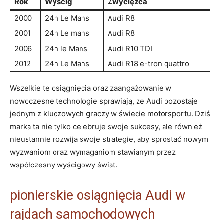
Rok
Wyścig
Zwycięzca
2000
24h Le Mans
Audi R8
2001
24h Le mans
Audi R8
2006
24h le Mans
Audi R10 TDI
2012
24h Le Mans
Audi R18 e-tron quattro
Wszelkie te osiągnięcia oraz zaangażowanie w
nowoczesne technologie sprawiają, że Audi pozostaje
jednym z kluczowych graczy w świecie motorsportu. Dziś
marka ta nie tylko celebruje swoje sukcesy, ale również
nieustannie rozwija swoje strategie, aby sprostać nowym
wyzwaniom oraz wymaganiom stawianym przez
współczesny wyścigowy świat.
pionierskie osiągnięcia Audi w
rajdach samochodowych