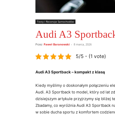
Testy i Recenzje Samochodów
Audi A3 Sportback
Przez
Paweł Baranowski
-
8 marca, 2026
5/5 - (1 vote)
Audi A3 Sportback – kompakt z klasą
Kiedy myślimy o doskonałym połączeniu elega
Audi. A3 Sportback to model, który od lat​
‍dzisiejszym artykule przyjrzymy się ‍bliż
Zbadamy, co wyróżnia Audi A3 Sportback ‌na 
w sobie ducha sportu⁤ z komfortem codzien