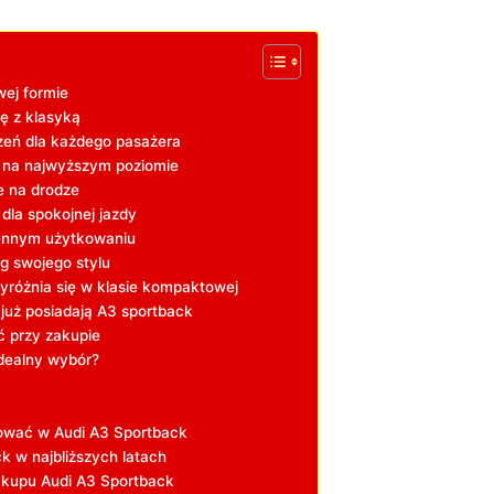
ej formie
kę z klasyką
rzeń dla każdego pasażera
na⁤ najwyższym ⁢poziomie
ie na⁢ drodze
a ⁣spokojnej⁢ jazdy
iennym użytkowaniu
ug ‌swojego stylu
yróżnia się w klasie kompaktowej
uż⁤ posiadają​ A3 ⁣sportback
 przy zakupie
idealny‌ wybór?
ować w Audi⁢ A3⁣ Sportback
 w najbliższych​ latach
akupu Audi A3 ‍Sportback