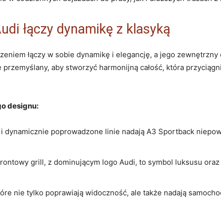
Audi łączy dynamikę z klasyką
dzeniem łączy w sobie dynamikę i elegancję, a ​jego zewnętrzny 
e przemyślany, ​aby stworzyć harmonijną całość, która​ przyciągn
o designu:‍
 i​ dynamicznie poprowadzone​ linie nadają A3 Sportback niepowta
rontowy ⁤grill, z dominującym logo Audi, to‌ symbol luksusu oraz
óre nie tylko ‌poprawiają widoczność, ale także nadają samochod