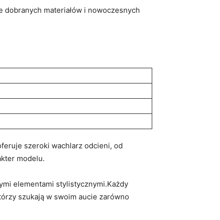
nie dobranych materiałów ⁢i nowoczesnych
uje szeroki⁢ wachlarz‍ odcieni, ⁤od
akter modelu.
nymi elementami stylistycznymi.Każdy
którzy ⁢szukają w swoim ‍aucie‌ zarówno