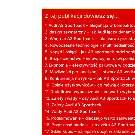
Z tej publikacji dowiesz się...
Audi A3 Sportback – elegancja w kompaktow
design​ zewnętrzny⁢ – jak Audi łączy dynami
Wnętrze A3 Sportback ‌– luksusowa ⁣przest
Nowoczesne technologie ‍– multimedialność 
Napęd i⁣ osiągi – ‌jak‍ A3⁣ sportback ⁣radzi​ sob
Bezpieczeństwo – innowacyjne rozwiązania dl
Ekonomia – efektywność paliwowa⁢ w⁢ codz
Możliwości ​personalizacji ⁣–‍ stwórz A3 wedł
Konkurencja na ⁢rynku – jak A3 Sportback w
Opinie użytkowników – co mówią ci,którzy j
Dodatkowe wyposażenie – co warto wybrać
Zalety i wady ​– czy Audi ‌A3 Sportback⁢ to 
Zalety Audi A3 Sportback
Wady Audi A3 Sportback
Podsumowanie – ​dlaczego ⁣warto ‌zainwest
Przyszłość modelu – co czeka A3 Sportback
Gdzie kupić – najlepsze opcje w zakresie z