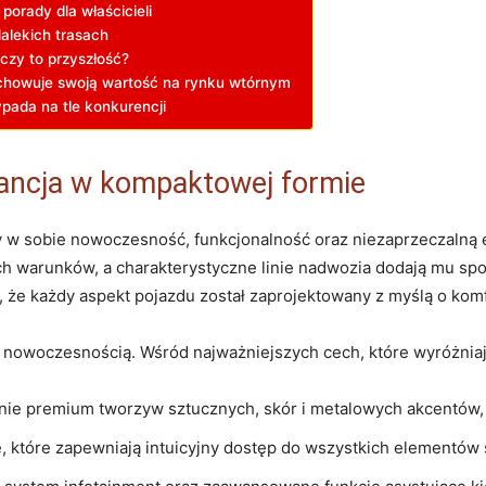
orady dla‍ właścicieli
alekich‌ trasach
 czy to przyszłość?
chowuje swoją wartość na rynku ‍wtórnym
ypada na tle konkurencji
gancja w kompaktowej formie
zy w sobie nowoczesność, ⁤funkcjonalność oraz niezaprzeczaln
jskich warunków, a charakterystyczne linie​ nadwozia dodają mu 
⁢ że każdy aspekt⁢ pojazdu ‌został zaprojektowany z myślą ‍o kom
i nowoczesnością.​ Wśród najważniejszych⁣ cech, które wyróżni
ie premium tworzyw sztucznych, skór ‍i metalowych akcentów,
, które zapewniają⁢ intuicyjny dostęp do wszystkich elementów 