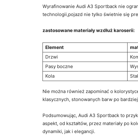
Wyrafinowanie Audi A3 Sportback nie ograni
technologii,pojazd nie tylko świetnie się p
zastosowane materiały wzdłuż karoserii:
Element
mat
Drzwi
Kom
Pasy boczne
Wys
Kola
Sta
Nie można również zapominać o kolorystyce, 
klasycznych, stonowanych barw po bardziej
Podsumowując,⁢ Audi⁤ A3 Sportback to ‍przy
aspekt, od ‍kształtów, przez materiały po⁣ ko
dynamiki, jak ​i⁤ elegancji.