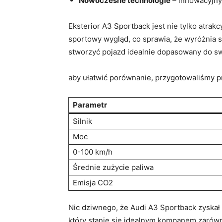
Nowoczesne⁢ technologie
– innowacyjny
Eksterior A3⁢ Sportback ‌jest nie tylko‌ atr
sportowy wygląd,‍ co sprawia,​ że wyróżnia 
stworzyć pojazd idealnie dopasowany do swo
aby ułatwić porównanie, przygotowaliśmy p
Parametr
Silnik
Moc
0-100⁣ km/h
Średnie‍ zużycie paliwa
Emisja CO2
Nic dziwnego, że Audi⁢ A3⁢ Sportback zyskał
⁤który stanie się idealnym​ kompanem ‍zarówn