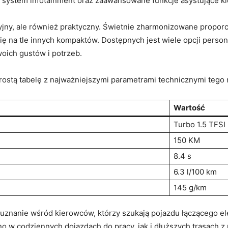
 system infotainment oraz zaawansowane funkcje asystujące k
akcyjny, ale również praktyczny. ⁣Świetnie zharmonizowane propo
się na ⁢tle innych kompaktów. Dostępnych jest wiele opcji perso
ich gustów⁣ i potrzeb.
rostą tabelę z najważniejszymi parametrami technicznymi tego
Wartość
Turbo 1.5 TFSI
150 KM
8.4⁢ s
6.3​ l/100‍ km
145 g/km
 ‍uznanie wśród kierowców, którzy szukają pojazdu łączącego ele
o w codziennych dojazdach do ​pracy, jak i​ dłuższych trasach z 