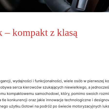
 – kompakt z klasą
ncji, wydajności i funkcjonalności, wiele osób w pierwszej ⁤ko
 zdobywa serca kierowców⁤ szukających niewielkiego, ‌a jednocz
ej ⁤temu kompaktowemu samochodowi, który, pomimo swoich rozmi
tle konkurencji oraz jakie innowacje technologiczne i designowe 
nego użytku.Gotowi na podróż po świecie motoryzacyjnych⁣ luk