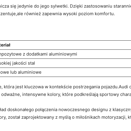
cza się jedynie​ do jego sylwetki. Dzięki zastosowaniu staran
rezentuje,ale również ‍zapewnia wysoki poziom komfortu.
eriał
pozytowe z dodatkami aluminiowymi
okiej jakości stal
lowe lub aluminiowe
która jest kluczowa w kontekście postrzegania pojazdu.Audi ofer
 odważne, intensywne⁣ kolory, które podkreślają sportowy char
kład⁤ doskonałego⁢ połączenia nowoczesnego designu z ⁣klasycz
lory, został zaprojektowany ⁢z myślą⁣ o​ miłośnikach motoryzacji, 