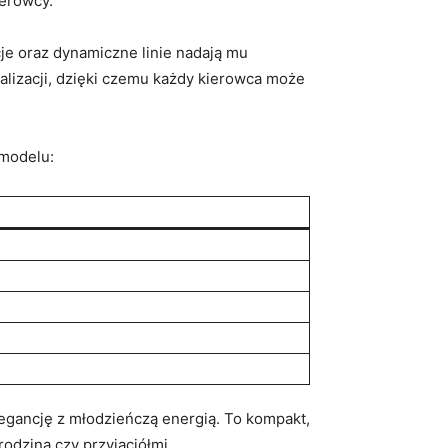
ierowcy.
rcje oraz dynamiczne linie nadają mu
nalizacji, dzięki czemu każdy kierowca może‍
 modelu:
gancję ⁤z⁢ młodzieńczą ⁤energią. To kompakt,
rodziną czy przyjaciółmi.