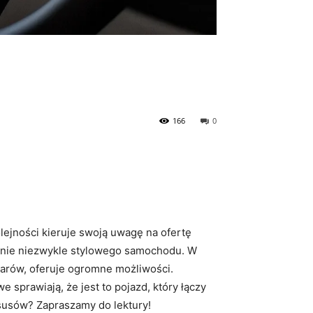
166
0
lejności kieruje swoją ⁤uwagę na ofertę
eśnie​ niezwykle stylowego samochodu. W
arów, oferuje ⁢ogromne możliwości.
sprawiają, że jest to pojazd, ⁣który łączy
susów? Zapraszamy do lektury!