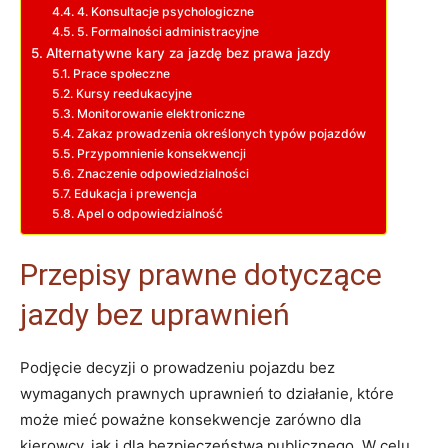
4. Konsultacje psychologiczne
5. Formalności administracyjne
Alternatywne kary za jazdę bez prawa jazdy
Prace społeczne
Kursy reedukacyjne
Monitorowanie elektroniczne
Zakaz prowadzenia określonych typów pojazdów
Przypomnienie konsekwencji
Znaczenie odpowiedzialności
Edukacja i prewencja
Apel o odpowiedzialność
Przepisy prawne dotyczące
jazdy bez uprawnień
Podjęcie decyzji o prowadzeniu pojazdu bez
wymaganych prawnych uprawnień to działanie, które
może mieć poważne konsekwencje zarówno dla
kierowcy, jak i dla bezpieczeństwa publicznego. W celu